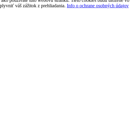
 ako používate túto webovú stránku. Tieto cookies budú uložené vo
plyvniť váš zážitok z prehliadania.
Info o ochrane osobných údajov