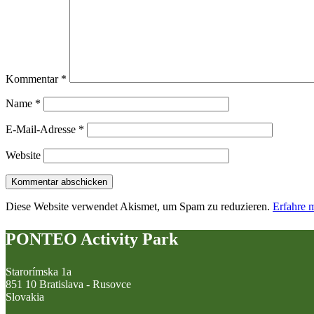
Kommentar
*
Name
*
E-Mail-Adresse
*
Website
Diese Website verwendet Akismet, um Spam zu reduzieren.
Erfahre 
PONTEO Activity Park
Starorímska 1a
851 10 Bratislava - Rusovce
Slovakia