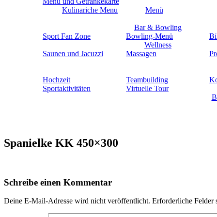
Menü und Getränkekarte
Kulinariche Menu
Menü
Bar & Bowling
Sport Fan Zone
Bowling-Menü
Bi
Wellness
Saunen und Jacuzzi
Massagen
Pr
Hochzeit
Teambuilding
Ko
Sportaktivitäten
Virtuelle Tour
B
Spanielke KK 450×300
Schreibe einen Kommentar
Deine E-Mail-Adresse wird nicht veröffentlicht.
Erforderliche Felder 