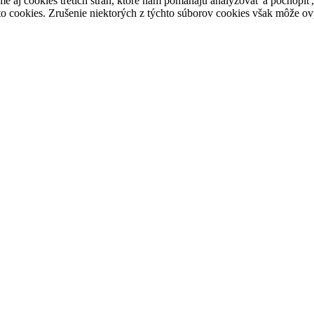
e aj cookies tretích strán, ktoré nám pomáhajú analyzovať a pochopiť,
to cookies. Zrušenie niektorých z týchto súborov cookies však môže ov