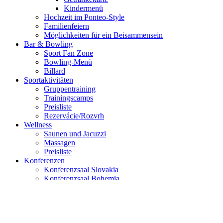
Kindermenü
Hochzeit im Ponteo-Style
Familienfeiern
Möglichkeiten für ein Beisammensein
Bar & Bowling
Sport Fan Zone
Bowling-Menü
Billard
Sportaktivitäten
Gruppentraining
Trainingscamps
Preisliste
Rezervácie/Rozvrh
Wellness
Saunen und Jacuzzi
Massagen
Preisliste
Konferenzen
Konferenzsaal Slovakia
Konferenzsaal Bohemia
Konferenzsaal Austria
Konferenzsaal Hungaria
Teambuilding
Hochzeit