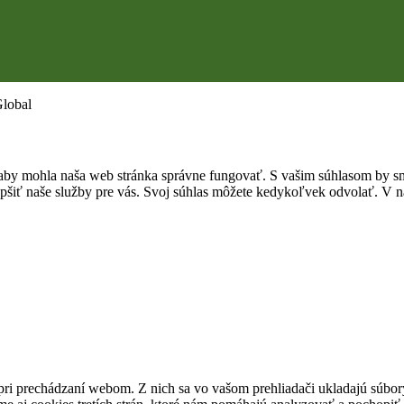
Global
by mohla naša web stránka správne fungovať. S vašim súhlasom by sme
epšiť naše služby pre vás. Svoj súhlas môžete kedykoľvek odvolať. V na
pri prechádzaní webom. Z nich sa vo vašom prehliadači ukladajú súbory