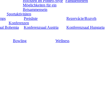
Hochzeit im Ponteo-Style
Familienfeiern
Möglichkeiten für ein
Beisammensein
Sportaktivitäten
amps
Preisliste
Rezervácie/Rozvrh
Konferenzen
aal Bohemia
Konferenzsaal Austria
Konferenzsaal Hungaria
Bowling
Wellness