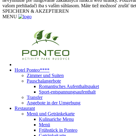
nevyhnutné pre fungovanie základných funkcií web stránky. Používam
vašom prehliadači iba s vaším súhlasom. Máte tiež možnosť zrušiť tie
SPEICHERN & AKZEPTIEREN
MENU
Hotel Ponteo****
Zimmer und Suiten
Pauschalangebote
Romantisches Aufenthaltspaket
Sport-entspannungsaufenthalt
Transfer
Angebote in der Umgebung
Restaurant
Menü und Getränkekarte
Kulinariche Menu
Menü
Frühstück in Ponteo
Getränkekarte