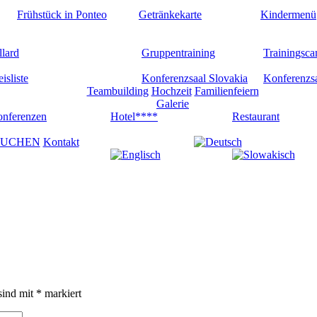
Frühstück in Ponteo
Getränkekarte
Kindermenü
llard
Gruppentraining
Trainingsc
eisliste
Konferenzsaal Slovakia
Konferenzs
Teambuilding
Hochzeit
Familienfeiern
Galerie
nferenzen
Hotel****
Restaurant
UCHEN
Kontakt
sind mit
*
markiert