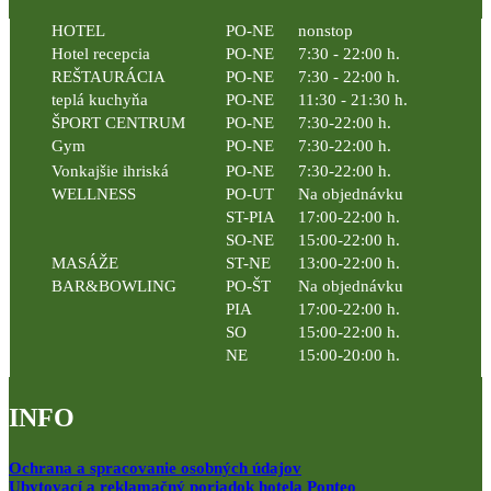
HOTEL
PO-NE
nonstop
Hotel recepcia
PO-NE
7:30 - 22:00 h.
REŠTAURÁCIA
PO-NE
7:30 - 22:00 h.
teplá kuchyňa
PO-NE
11:30 - 21:30 h.
ŠPORT CENTRUM
PO-NE
7:30-22:00 h.
Gym
PO-NE
7:30-22:00 h.
Vonkajšie ihriská
PO-NE
7:30-22:00 h.
WELLNESS
PO-UT
Na objednávku
ST-PIA
17:00-22:00 h.
SO-NE
15:00-22:00 h.
MASÁŽE
ST-NE
13:00-22:00 h.
BAR&BOWLING
PO-ŠT
Na objednávku
PIA
17:00-22:00 h.
SO
15:00-22:00 h.
NE
15:00-20:00 h.
INFO
Ochrana a spracovanie osobných údajov
Ubytovací a reklamačný poriadok hotela Ponteo