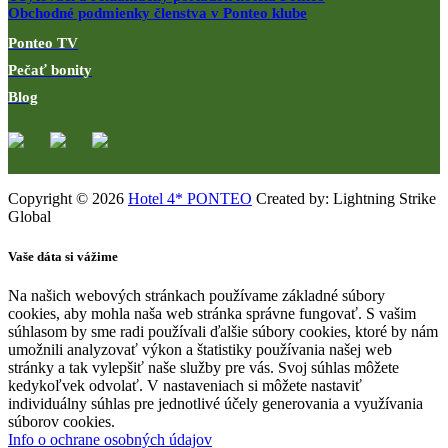
Obchodné podmienky členstva v Ponteo klube
Ponteo TV
Pečať bonity
Blog
Copyright © 2026
Hotel 4* PONTEO
Created by: Lightning Strike
Global
Vaše dáta si vážime
Na našich webových stránkach používame základné súbory
cookies, aby mohla naša web stránka správne fungovať. S vašim
súhlasom by sme radi používali ďalšie súbory cookies, ktoré by nám
umožnili analyzovať výkon a štatistiky používania našej web
stránky a tak vylepšiť naše služby pre vás. Svoj súhlas môžete
kedykoľvek odvolať. V nastaveniach si môžete nastaviť
individuálny súhlas pre jednotlivé účely generovania a využívania
súborov cookies.
Info o ochrane osobných údajov