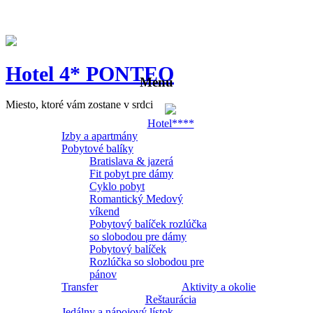
Hotel 4* PONTEO
Menu
Miesto, ktoré vám zostane v srdci
Hotel****
Izby a apartmány
Pobytové balíky
Bratislava & jazerá
Fit pobyt pre dámy
Cyklo pobyt
Romantický Medový
víkend
Pobytový balíček rozlúčka
so slobodou pre dámy
Pobytový balíček
Rozlúčka so slobodou pre
pánov
Transfer
Aktivity a okolie
Reštaurácia
Jedálny a nápojový lístok