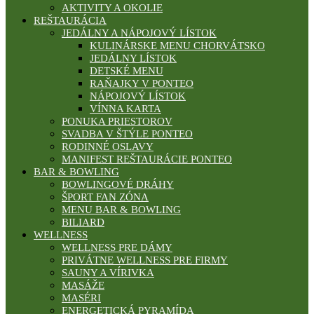
AKTIVITY A OKOLIE
REŠTAURÁCIA
JEDÁLNY A NÁPOJOVÝ LÍSTOK
KULINÁRSKE MENU CHORVÁTSKO
JEDÁLNY LÍSTOK
DETSKÉ MENU
RAŇAJKY V PONTEO
NÁPOJOVÝ LÍSTOK
VÍNNA KARTA
PONUKA PRIESTOROV
SVADBA V ŠTÝLE PONTEO
RODINNÉ OSLAVY
MANIFEST REŠTAURÁCIE PONTEO
BAR & BOWLING
BOWLINGOVÉ DRÁHY
ŠPORT FAN ZÓNA
MENU BAR & BOWLING
BILIARD
WELLNESS
WELLNESS PRE DÁMY
PRIVÁTNE WELLNESS PRE FIRMY
SAUNY A VÍRIVKA
MASÁŽE
MASÉRI
ENERGETICKÁ PYRAMÍDA