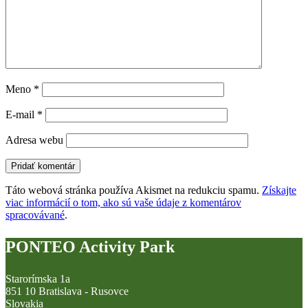
Meno
*
E-mail
*
Adresa webu
Táto webová stránka používa Akismet na redukciu spamu.
Získajte
viac informácií o tom, ako sú vaše údaje z komentárov
spracovávané
.
PONTEO Activity Park
Starorímska 1a
851 10 Bratislava - Rusovce
Slovakia