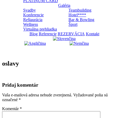
PLATINUM CARD
Galéria
Svadby
Teambuilding
Konferencie
Hotel****
Reštaurácia
Bar & Bowling
Wellness
Šport
Virtuálna prehliadka
Blog
Referencie
REZERVÁCIA
Kontakt
oslavy
Pridaj komentár
Vaša e-mailová adresa nebude zverejnená.
Vyžadované polia sú
označené
*
Komentár
*