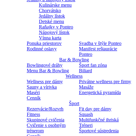
Kulinárske menu
Chorvátsko
Jedálny lístok
Detské menu
Raňajky v Ponteo
Nápojový lístok
Vínna karta
Ponuka priestorov
Svadba v štýle Ponteo
Rodinné oslavy
Manifest reštaurácie
Ponteo
Bar & Bowling
Bowlingové dráhy
Šport fan zóna
Menu Bar & Bowling
Biliard
Wellness
Wellness pre dámy
Privátne wellness pre firmy
Sauny a vírivka
Masáže
Maséri
Energetická pyramída
Cenník
Šport
Rezervácie/Rozvrh
Fit day pre dámy
Fitness
Squash
Skupinové cvičenia
Multifunkčné ihriská
Cvičenie s osobným
Tréneri
trénerom
Športové sústredenia