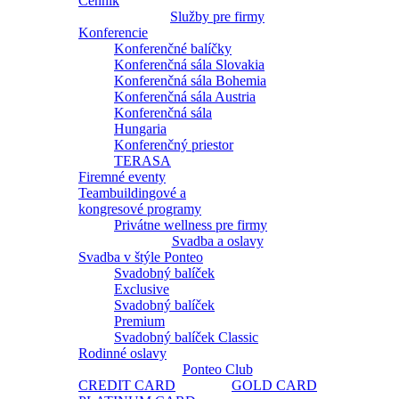
Cenník
Služby pre firmy
Konferencie
Konferenčné balíčky
Konferenčná sála Slovakia
Konferenčná sála Bohemia
Konferenčná sála Austria
Konferenčná sála
Hungaria
Konferenčný priestor
TERASA
Firemné eventy
Teambuildingové a
kongresové programy
Privátne wellness pre firmy
Svadba a oslavy
Svadba v štýle Ponteo
Svadobný balíček
Exclusive
Svadobný balíček
Premium
Svadobný balíček Classic
Rodinné oslavy
Ponteo Club
CREDIT CARD
GOLD CARD