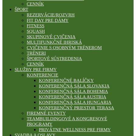
CENNÍK
ŠPORT
REZERVÁCIE/ROZVRH
FIT DAY PRE DÁMY
FITNESS
SQUASH
SKUPINOVÉ CVIČENIA
MULTIFUNKČNÉ IHRISKÁ
CVIČENIE S OSOBNÝM TRÉNEROM
TRÉNERI
ŠPORTOVÉ SÚSTREDENIA
CENNÍK
SLUŽBY PRE FIRMY
KONFERENCIE
KONFERENČNÉ BALÍČKY
KONFERENČNÁ SÁLA SLOVAKIA
KONFERENČNÁ SÁLA BOHEMIA
KONFERENČNÁ SÁLA AUSTRIA
KONFERENČNÁ SÁLA HUNGARIA
KONFERENČNÝ PRIESTOR TERASA
FIREMNÉ EVENTY
TEAMBUILDINGOVÉ A KONGRESOVÉ
PROGRAMY
PRIVÁTNE WELLNESS PRE FIRMY
SVADBA A OSLAVY