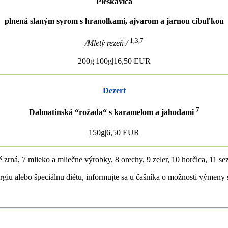
Pleskavica
plnená slaným syrom s hranolkami, ajvarom a jarnou cibuľkou
1,3,7
/Mletý rezeň /
200g|100g|16,50 EUR
Dezert
7
Dalmatinská “rožada“ s karamelom a jahodami
150g|6,50 EUR
vé zrná, 7 mlieko a mliečne výrobky, 8 orechy, 9 zeler, 10 horčica, 11 s
rgiu alebo špeciálnu diétu, informujte sa u čašníka o možnosti výmeny 