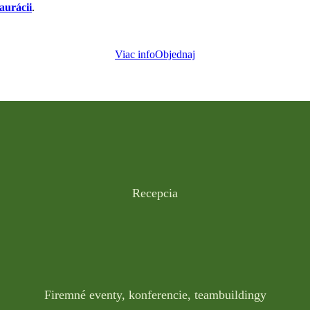
taurácii
.
Viac info
Objednaj
Recepcia
Firemné eventy, konferencie, teambuildingy