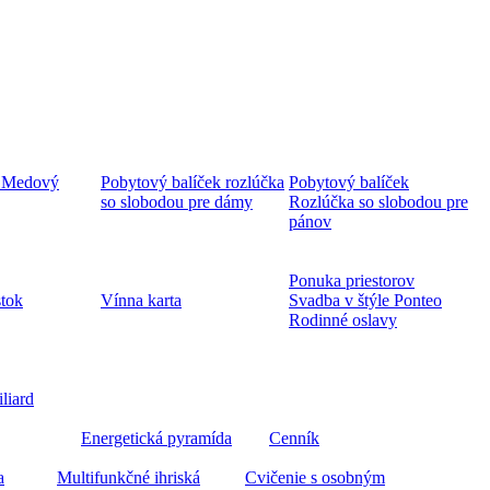
 Medový
Pobytový balíček rozlúčka
Pobytový balíček
so slobodou pre dámy
Rozlúčka so slobodou pre
pánov
Ponuka priestorov
stok
Vínna karta
Svadba v štýle Ponteo
Rodinné oslavy
iliard
Energetická pyramída
Cenník
a
Multifunkčné ihriská
Cvičenie s osobným