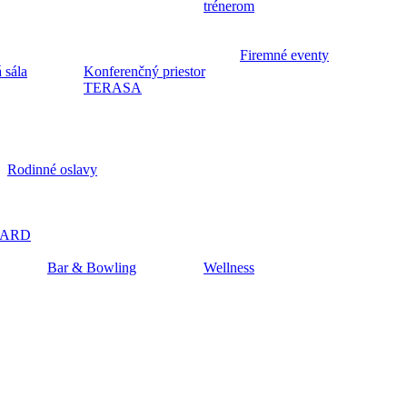
trénerom
Firemné eventy
 sála
Konferenčný priestor
TERASA
Rodinné oslavy
CARD
Bar & Bowling
Wellness