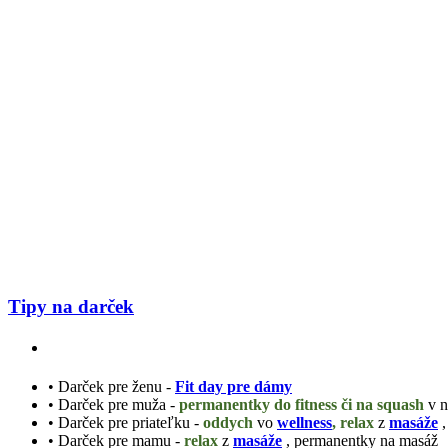
Tipy na darček
• Darček pre ženu -
Fit day pre dámy
• Darček pre muža -
permanentky do fitness či na squash
v 
• Darček pre priateľku -
oddych
vo
wellness
, relax
z
masáže
,
• Darček pre mamu -
relax
z
masáže
, permanentky na masáž