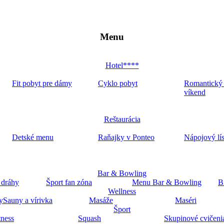
Menu
Hotel****
Fit pobyt pre dámy
Cyklo pobyt
Romantický
víkend
Reštaurácia
Detské menu
Raňajky v Ponteo
Nápojový lí
Bar & Bowling
 dráhy
Šport fan zóna
Menu Bar & Bowling
B
Wellness
y
Sauny a vírivka
Masáže
Maséri
Šport
tness
Squash
Skupinové cvičeni