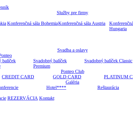
nník
Služby pre firmy
akia
Konferenčná sála Bohemia
Konferenčná sála Austria
Konferenčná
Hungaria
Svadba a oslavy
Ponteo
 balíček
Svadobný balíček
Svadobný balíček Classic
e
Premium
Ponteo Club
CREDIT CARD
GOLD CARD
PLATINUM 
Galéria
nferencie
Hotel****
Reštaurácia
ncie
REZERVÁCIA
Kontakt