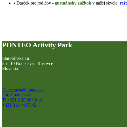
• Darček pre rodičov -
gurmánsky zážitok
v našej skvelej
reš
PONTEO Activity Park
Starorímska 1a
851 10 Bratislava - Rusovce
Slovakia
E: recepcia@ponteo.sk
info@ponteo.sk
T: +421 2 20 90 90 10
+421 911 44 55 42