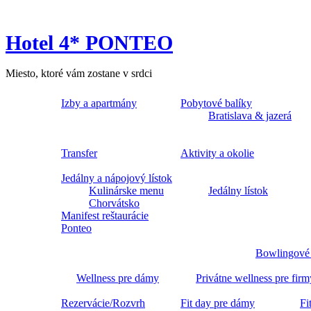
Hotel 4* PONTEO
Miesto, ktoré vám zostane v srdci
Izby a apartmány
Pobytové balíky
Bratislava & jazerá
Transfer
Aktivity a okolie
Jedálny a nápojový lístok
Kulinárske menu
Jedálny lístok
Chorvátsko
Manifest reštaurácie
Ponteo
Bowlingové
Wellness pre dámy
Privátne wellness pre firm
Rezervácie/Rozvrh
Fit day pre dámy
Fi