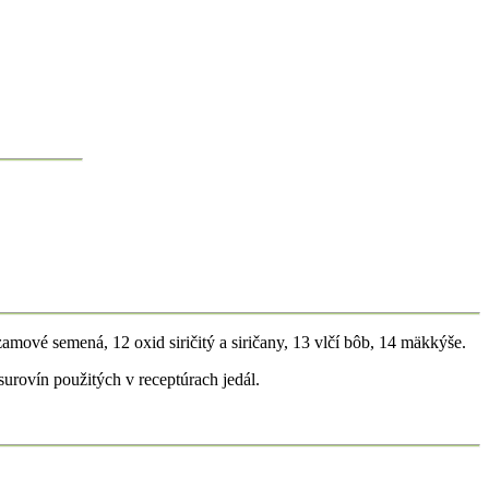
ezamové semená, 12 oxid siričitý a siričany, 13 vlčí bôb, 14 mäkkýše.
surovín použitých v receptúrach jedál.