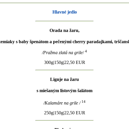
Hlavné jedlo
Orada na žaru,
zemiaky s baby špenátom a pečenými cherry paradajkami, trščans
4
/Pražma zlatá na grile
/
300g|150g|22,50 EUR
Lignje na žaru
s miešaným listovým šalátom
14
/Kalamáre na grile /
250g|150g|22,50 EUR