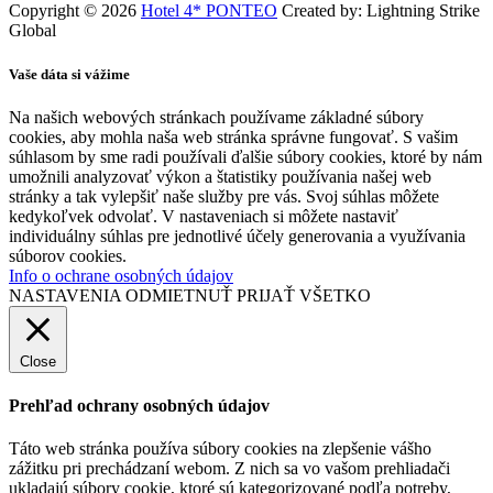
Copyright © 2026
Hotel 4* PONTEO
Created by: Lightning Strike
Global
Vaše dáta si vážime
Na našich webových stránkach používame základné súbory
cookies, aby mohla naša web stránka správne fungovať. S vašim
súhlasom by sme radi používali ďalšie súbory cookies, ktoré by nám
umožnili analyzovať výkon a štatistiky používania našej web
stránky a tak vylepšiť naše služby pre vás. Svoj súhlas môžete
kedykoľvek odvolať. V nastaveniach si môžete nastaviť
individuálny súhlas pre jednotlivé účely generovania a využívania
súborov cookies.
Info o ochrane osobných údajov
NASTAVENIA
ODMIETNUŤ
PRIJAŤ VŠETKO
Close
Prehľad ochrany osobných údajov
Táto web stránka používa súbory cookies na zlepšenie vášho
zážitku pri prechádzaní webom. Z nich sa vo vašom prehliadači
ukladajú súbory cookie, ktoré sú kategorizované podľa potreby,