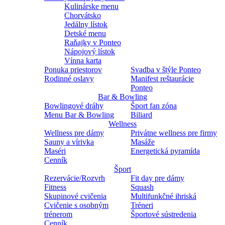
Kulinárske menu
Chorvátsko
Jedálny lístok
Detské menu
Raňajky v Ponteo
Nápojový lístok
Vínna karta
Ponuka priestorov
Svadba v štýle Ponteo
Rodinné oslavy
Manifest reštaurácie
Ponteo
Bar & Bowling
Bowlingové dráhy
Šport fan zóna
Menu Bar & Bowling
Biliard
Wellness
Wellness pre dámy
Privátne wellness pre firmy
Sauny a vírivka
Masáže
Maséri
Energetická pyramída
Cenník
Šport
Rezervácie/Rozvrh
Fit day pre dámy
Fitness
Squash
Skupinové cvičenia
Multifunkčné ihriská
Cvičenie s osobným
Tréneri
trénerom
Športové sústredenia
Cenník