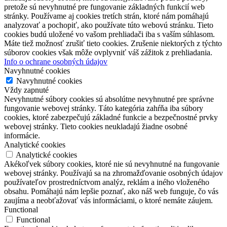
pretože sú nevyhnutné pre fungovanie základných funkcií web
stránky. Používame aj cookies tretích strán, ktoré nám pomáhajú
analyzovať a pochopiť, ako používate túto webovú stránku. Tieto
cookies budú uložené vo vašom prehliadači iba s vaším súhlasom.
Máte tiež možnosť zrušiť tieto cookies. Zrušenie niektorých z týchto
súborov cookies však môže ovplyvniť váš zážitok z prehliadania.
Info o ochrane osobných údajov
Navyhnutné cookies
Navyhnutné cookies
Vždy zapnuté
Nevyhnutné súbory cookies sú absolútne nevyhnutné pre správne
fungovanie webovej stránky. Táto kategória zahŕňa iba súbory
cookies, ktoré zabezpečujú základné funkcie a bezpečnostné prvky
webovej stránky. Tieto cookies neukladajú žiadne osobné
informácie.
Analytické cookies
Analytické cookies
Akékoľvek súbory cookies, ktoré nie sú nevyhnutné na fungovanie
webovej stránky. Používajú sa na zhromažďovanie osobných údajov
používateľov prostredníctvom analýz, reklám a iného vloženého
obsahu. Pomáhajú nám lepšie poznať, ako náš web funguje, čo vás
zaujíma a neobťažovať vás informáciami, o ktoré nemáte záujem.
Functional
Functional