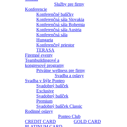
Služby pre firmy
Konferencie
Konferenčné balíčky
Konferenčná sála Slovakia
Konferenčná sála Bohemia
Konferenčná sála Austria
Konferenčná sála
Hungaria
Konferenčný priestor
TERASA
Firemné eventy
Teambuildingové a
kongresové programy
Privátne wellness pre firmy
Svadba a oslavy
Svadba v štýle Ponteo
Svadobný balíček
Exclusive
Svadobný balíček
Premium
Svadobný balíček Classic
Rodinné oslavy
Ponteo Club
CREDIT CARD
GOLD CARD
PLATINUM CARD