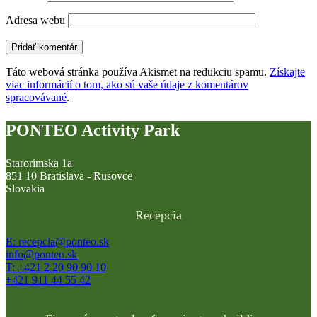
Adresa webu
Táto webová stránka používa Akismet na redukciu spamu.
Získajte
viac informácií o tom, ako sú vaše údaje z komentárov
spracovávané
.
PONTEO Activity Park
Starorímska 1a
851 10 Bratislava - Rusovce
Slovakia
Recepcia
E: recepcia@ponteo.sk
info@ponteo.sk
T: +421 2 20 90 90 10
+421 911 44 55 42