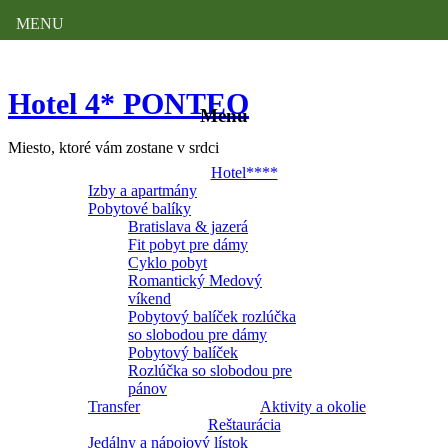
MENU
Hotel 4* PONTEO
Menu
Miesto, ktoré vám zostane v srdci
Hotel****
Izby a apartmány
Pobytové balíky
Bratislava & jazerá
Fit pobyt pre dámy
Cyklo pobyt
Romantický Medový
víkend
Pobytový balíček rozlúčka
so slobodou pre dámy
Pobytový balíček
Rozlúčka so slobodou pre
pánov
Transfer
Aktivity a okolie
Reštaurácia
Jedálny a nápojový lístok