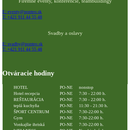
Firemné eventy, konferencie, teambuildingy
E: eventy@ponteo.sk
T: +421 911 44 55 48
Svadby a oslavy
E: svadby@ponteo.sk
T: +421 911 44 55 48
Otváracie hodiny
HOTEL
PO-NE
nonstop
Hotel recepcia
PO-NE
7:30 - 22:00 h.
REŠTAURÁCIA
PO-NE
7:30 - 22:00 h.
teplá kuchyňa
PO-NE
11:30 - 21:30 h.
ŠPORT CENTRUM
PO-NE
7:30-22:00 h.
Gym
PO-NE
7:30-22:00 h.
Vonkajšie ihriská
PO-NE
7:30-22:00 h.