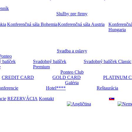
nník
Služby pre firmy
akia
Konferenčná sála Bohemia
Konferenčná sála Austria
Konferenčná
Hungaria
Svadba a oslavy
Ponteo
 balíček
Svadobný balíček
Svadobný balíček Classic
e
Premium
Ponteo Club
CREDIT CARD
GOLD CARD
PLATINUM 
Galéria
nferencie
Hotel****
Reštaurácia
ncie
REZERVÁCIA
Kontakt