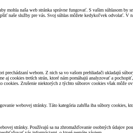
by mohla naša web stránka správne fungovať. S vašim súhlasom by sme
epšiť naše služby pre vás. Svoj súhlas môžete kedykoľvek odvolať. V na
pri prechádzaní webom. Z nich sa vo vašom prehliadači ukladajú súbory
e aj cookies tretích strán, ktoré nám pomáhajú analyzovať a pochopiť,
to cookies. Zrušenie niektorých z týchto súborov cookies však môže ov
ovanie webovej stránky. Táto kategória zahŕňa iba súbory cookies, k
ebovej stránky. Používajú sa na zhromažďovanie osobných údajov použ
neobťažovať vás informáciami, o ktoré nemáte záujem.