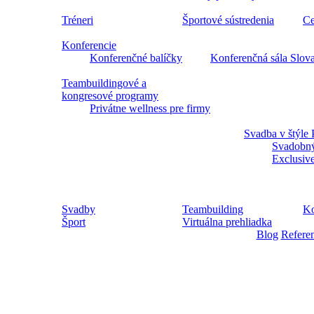
Tréneri
Športové sústredenia
Ce
Konferencie
Konferenčné balíčky
Konferenčná sála Slov
Teambuildingové a
kongresové programy
Privátne wellness pre firmy
Svadba v štýle 
Svadobný
Exclusiv
Svadby
Teambuilding
Ko
Šport
Virtuálna prehliadka
Blog
Refere