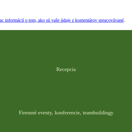
iac informácií o tom, ako sú vaše údaje z komentárov spracovávané
.
Recepcia
Firemné eventy, konferencie, teambuildingy