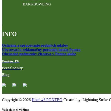
BAR&BOWLING
INFO
Ochrana a spracovanie osobných údajov
Ubytovací a reklamačný poriadok hotela Ponteo
Obchodné podmienky členstva v Ponteo klube
Ponteo TV
Pečať bonity
Blog
Copyright © 2026
Hotel 4* PONTEO
Created by: Lightning Strike 
Vaše dáta si vážime