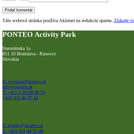
Táto webová stránka používa Akismet na redukciu spamu.
Získajte v
PONTEO Activity Park
Starorímska 1a
851 10 Bratislava - Rusovce
Slovakia
E: recepcia@ponteo.sk
info@ponteo.sk
T: +421 2 20 90 90 10
+421 911 44 55 42
E: eventy@ponteo.sk
T: +421 911 44 55 48