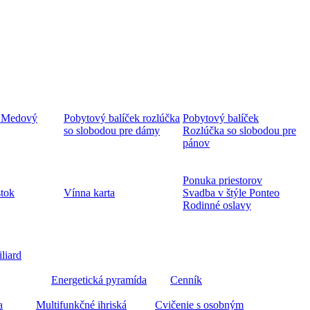
 Medový
Pobytový balíček rozlúčka
Pobytový balíček
so slobodou pre dámy
Rozlúčka so slobodou pre
pánov
Ponuka priestorov
stok
Vínna karta
Svadba v štýle Ponteo
Rodinné oslavy
iliard
Energetická pyramída
Cenník
a
Multifunkčné ihriská
Cvičenie s osobným