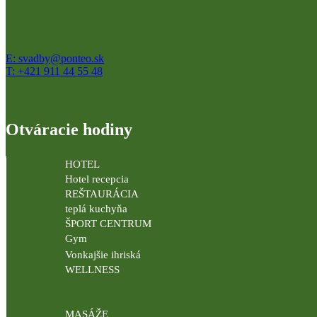
E: svadby@ponteo.sk
T: +421 911 44 55 48
Otváracie hodiny
HOTEL
Hotel recepcia
REŠTAURÁCIA
teplá kuchyňa
ŠPORT CENTRUM
Gym
Vonkajšie ihriská
WELLNESS
MASÁŽE