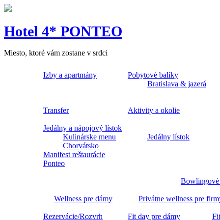
Hotel 4* PONTEO
Miesto, ktoré vám zostane v srdci
Izby a apartmány
Pobytové balíky
Bratislava & jazerá
Transfer
Aktivity a okolie
Jedálny a nápojový lístok
Kulinárske menu
Jedálny lístok
Chorvátsko
Manifest reštaurácie
Ponteo
Bowlingové
Wellness pre dámy
Privátne wellness pre firm
Rezervácie/Rozvrh
Fit day pre dámy
Fi