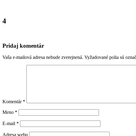
4
Pridaj komentár
Vaša e-mailová adresa nebude zverejnená.
Vyžadované polia sú ozna
Komentár
*
Meno
*
E-mail
*
Adresa webu