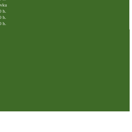
ávku
0 h.
0 h.
0 h.