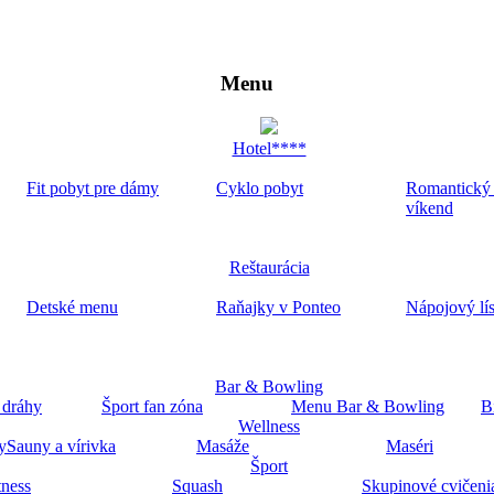
Menu
Hotel****
Fit pobyt pre dámy
Cyklo pobyt
Romantický
víkend
Reštaurácia
Detské menu
Raňajky v Ponteo
Nápojový lí
Bar & Bowling
 dráhy
Šport fan zóna
Menu Bar & Bowling
B
Wellness
y
Sauny a vírivka
Masáže
Maséri
Šport
tness
Squash
Skupinové cvičeni