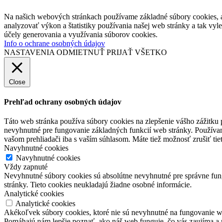
Na našich webových stránkach používame základné súbory cookies, a
analyzovať výkon a štatistiky používania našej web stránky a tak vyl
účely generovania a využívania súborov cookies.
Info o ochrane osobných údajov
NASTAVENIA
ODMIETNUŤ
PRIJAŤ VŠETKO
Close
Prehľad ochrany osobných údajov
Táto web stránka používa súbory cookies na zlepšenie vášho zážitku 
nevyhnutné pre fungovanie základných funkcií web stránky. Používam
vašom prehliadači iba s vaším súhlasom. Máte tiež možnosť zrušiť tie
Navyhnutné cookies
Navyhnutné cookies
Vždy zapnuté
Nevyhnutné súbory cookies sú absolútne nevyhnutné pre správne fung
stránky. Tieto cookies neukladajú žiadne osobné informácie.
Analytické cookies
Analytické cookies
Akékoľvek súbory cookies, ktoré nie sú nevyhnutné na fungovanie w
Pomáhajú nám lepšie poznať, ako náš web funguje, čo vás zaujíma a 