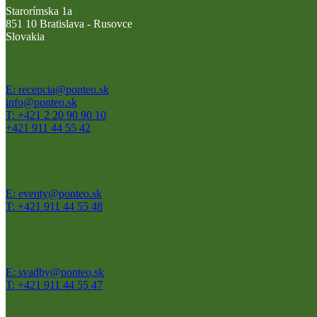
Starorímska 1a
851 10 Bratislava - Rusovce
Slovakia
E: recepcia@ponteo.sk
info@ponteo.sk
T: +421 2 20 90 90 10
+421 911 44 55 42
E: eventy@ponteo.sk
T: +421 911 44 55 48
E: svadby@ponteo.sk
T: +421 911 44 55 47