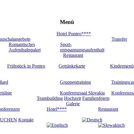
Menü
Hotel Ponteo****
auschalangebote
Transfer
Romantisches
Sport-
Aufenthaltspaket
entspannungsaufenthalt
Restaurant
Frühstück in Ponteo
Getränkekarte
Kindermenü
llard
Gruppentraining
Trainingsc
eisliste
Konferenzsaal Slovakia
Konferenzs
Teambuilding
Hochzeit
Familienfeiern
Galerie
nferenzen
Hotel****
Restaurant
UCHEN
Kontakt