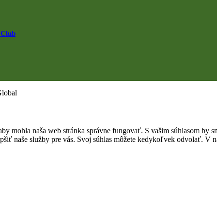
 Club
Global
by mohla naša web stránka správne fungovať. S vašim súhlasom by sme
epšiť naše služby pre vás. Svoj súhlas môžete kedykoľvek odvolať. V na