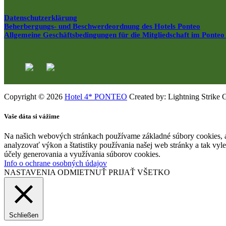
Datenschutzerklärung
Beherbergungs- und Beschwerdeordnung des Hotels Ponteo
Allgemeine Geschäftsbedingungen für die Mitgliedschaft im Ponteo
Copyright © 2026
Hotel 4* PONTEO
Created by: Lightning Strike 
Vaše dáta si vážime
Na našich webových stránkach používame základné súbory cookies, a
analyzovať výkon a štatistiky používania našej web stránky a tak vyl
účely generovania a využívania súborov cookies.
Info o ochrane osobných údajov
NASTAVENIA
ODMIETNUŤ
PRIJAŤ VŠETKO
Schließen