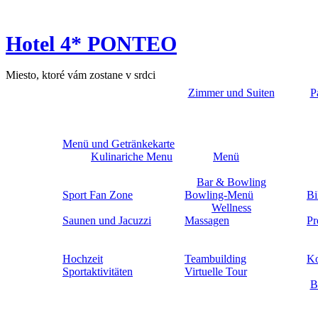
Hotel 4* PONTEO
Miesto, ktoré vám zostane v srdci
Zimmer und Suiten
P
Menü und Getränkekarte
Kulinariche Menu
Menü
Bar & Bowling
Sport Fan Zone
Bowling-Menü
Bi
Wellness
Saunen und Jacuzzi
Massagen
Pr
Hochzeit
Teambuilding
Ko
Sportaktivitäten
Virtuelle Tour
B