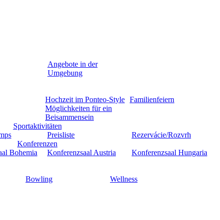
Angebote in der
Umgebung
Hochzeit im Ponteo-Style
Familienfeiern
Möglichkeiten für ein
Beisammensein
Sportaktivitäten
amps
Preisliste
Rezervácie/Rozvrh
Konferenzen
aal Bohemia
Konferenzsaal Austria
Konferenzsaal Hungaria
Bowling
Wellness