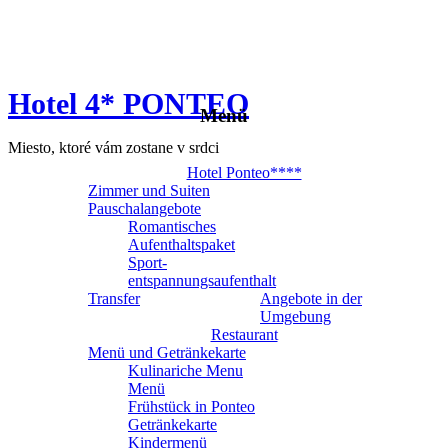
Hotel 4* PONTEO
Menü
Miesto, ktoré vám zostane v srdci
Hotel Ponteo****
Zimmer und Suiten
Pauschalangebote
Romantisches
Aufenthaltspaket
Sport-
entspannungsaufenthalt
Transfer
Angebote in der
Umgebung
Restaurant
Menü und Getränkekarte
Kulinariche Menu
Menü
Frühstück in Ponteo
Getränkekarte
Kindermenü