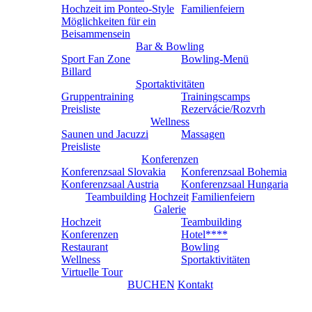
Hochzeit im Ponteo-Style
Familienfeiern
Möglichkeiten für ein
Beisammensein
Bar & Bowling
Sport Fan Zone
Bowling-Menü
Billard
Sportaktivitäten
Gruppentraining
Trainingscamps
Preisliste
Rezervácie/Rozvrh
Wellness
Saunen und Jacuzzi
Massagen
Preisliste
Konferenzen
Konferenzsaal Slovakia
Konferenzsaal Bohemia
Konferenzsaal Austria
Konferenzsaal Hungaria
Teambuilding
Hochzeit
Familienfeiern
Galerie
Hochzeit
Teambuilding
Konferenzen
Hotel****
Restaurant
Bowling
Wellness
Sportaktivitäten
Virtuelle Tour
BUCHEN
Kontakt