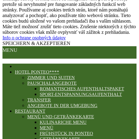
pretože sú nevyhnutné pre fungovanie základných funkcií web
stránky. Používame aj cookies tretích strán, ktoré nám pomáhajú
analyzovať a pochopiť, ako používate túto webovú stránku. Tieto
cookies budú uložené vo vašom prehliadači iba s vaším súhlasom.
Máte tiež možnosť zrušiť tieto cookies. Zrušenie niektorých z týchto
súborov cookies však môže ovplyvniť váš zážitok z prehliadania.
Info o ochrane osobných údajov
SPEICHERN & AKZEPTIEREN
MENU
HOTEL PONTEO****
ZIMMER UND SUITEN
PAUSCHALANGEBOTE
ROMANTISCHES AUFENTHALTSPAKET
SPORT-ENTSPANNUNGSAUFENTHALT
TRANSFER
ANGEBOTE IN DER UMGEBUNG
RESTAURANT
MENÜ UND GETRÄNKEKARTE
KULINARICHE MENU
MENÜ
FRÜHSTÜCK IN PONTEO