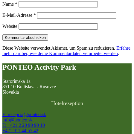
Name
*
E-Mail-Adresse
*
Website
Diese Website verwendet Akismet, um Spam zu reduzieren.
Erfahre
mehr darüber, wie deine Kommentardaten verarbeitet werden
.
PONTEO Activity Park
Starorímska 1a
851 10 Bratislava - Rusovce
Slovakia
Hotelrezeption
E: recepcia@ponteo.sk
info@ponteo.sk
T: +421 2 20 90 90 10
+421 911 44 55 42