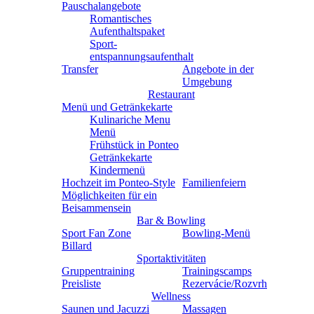
Pauschalangebote
Romantisches
Aufenthaltspaket
Sport-
entspannungsaufenthalt
Transfer
Angebote in der
Umgebung
Restaurant
Menü und Getränkekarte
Kulinariche Menu
Menü
Frühstück in Ponteo
Getränkekarte
Kindermenü
Hochzeit im Ponteo-Style
Familienfeiern
Möglichkeiten für ein
Beisammensein
Bar & Bowling
Sport Fan Zone
Bowling-Menü
Billard
Sportaktivitäten
Gruppentraining
Trainingscamps
Preisliste
Rezervácie/Rozvrh
Wellness
Saunen und Jacuzzi
Massagen