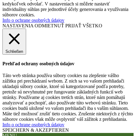
kedykoľvek odvolať. V nastaveniach si môžete nastaviť
individuálny súhlas pre jednotlivé účely generovania a využívania
súborov cookies.
Info o ochrane osobných údajov
NASTAVENIA
ODMIETNUŤ
PRIJAŤ VŠETKO
Schließen
Prehľad ochrany osobných údajov
Táto web stránka používa súbory cookies na zlepšenie vášho
zážitku pri prechádzaní webom. Z nich sa vo vašom prehliadači
ukladajú súbory cookie, ktoré sú kategorizované podľa potreby,
pretože sú nevyhnutné pre fungovanie základných funkcií web
stránky. Používame aj cookies tretích strán, ktoré nám pomáhajú
analyzovať a pochopiť, ako používate túto webovú stránku. Tieto
cookies budú uložené vo vašom prehliadači iba s vaším súhlasom.
Máte tiež možnosť zrušiť tieto cookies. Zrušenie niektorých z týchto
súborov cookies však môže ovplyvniť váš zážitok z prehliadania.
Info o ochrane osobných údajov
SPEICHERN & AKZEPTIEREN
MENU