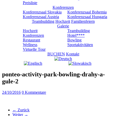
Preisliste
Konferenzen
Konferenzsaal Slovakia
Konferenzsaal Bohemia
Konferenzsaal Austria
Konferenzsaal Hungaria
Teambuilding
Hochzeit
Familienfeiern
Galerie
Hochzeit
Teambuilding
Konferenzen
Hotel****
Restaurant
Bowling
Wellness
Sportaktivitäten
Virtuelle Tour
BUCHEN
Kontakt
ponteo-activity-park-bowling-drahy-a-
gule-2
24/10/2016
0 Kommentare
← Zurück
Weiter →