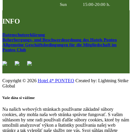
Sun
15:00-20:00 h.
INFO
Datenschutzerklärung
Beherbergungs- und Beschwerdeordnung des Hotels Ponteo
Allgemeine Geschäftsbedingungen für die Mitgliedschaft im
Ponteo Club
Copyright © 2026
Hotel 4* PONTEO
Created by: Lightning Strike
Global
Vaše dáta si vážime
Na našich webových stránkach používame základné súbory
cookies, aby mohla naša web stránka správne fungovať. S vašim
súhlasom by sme radi používali ďalšie súbory cookies, ktoré by nám
umožnili analyzovať výkon a štatistiky používania našej web
stránky a tak vylepšiť naše služby pre vás. Svoj súhlas môžete