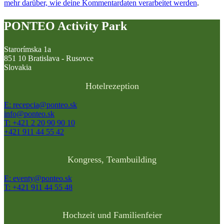
mehr darüber, wie deine Kommentardaten verarbeitet werden
.
PONTEO Activity Park
Starorímska 1a
851 10 Bratislava - Rusovce
Slovakia
Hotelrezeption
E: recepcia@ponteo.sk
info@ponteo.sk
T: +421 2 20 90 90 10
+421 911 44 55 42
Kongress, Teambuilding
E: eventy@ponteo.sk
T: +421 911 44 55 48
Hochzeit und Familienfeier