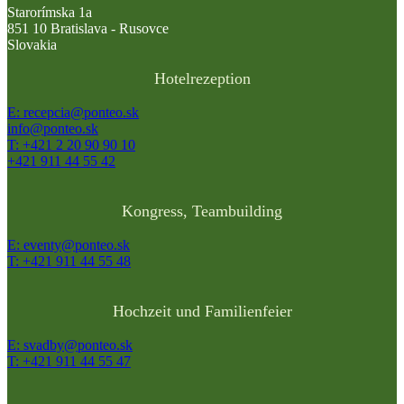
Starorímska 1a
851 10 Bratislava - Rusovce
Slovakia
Hotelrezeption
E: recepcia@ponteo.sk
info@ponteo.sk
T: +421 2 20 90 90 10
+421 911 44 55 42
Kongress, Teambuilding
E: eventy@ponteo.sk
T: +421 911 44 55 48
Hochzeit und Familienfeier
E: svadby@ponteo.sk
T: +421 911 44 55 47