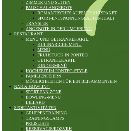
ZIMMER UND SUITEN
PAUSCHALANGEBOTE
ROMANTISCHES AUFENTHALTSPAKET
SPORT-ENTSPANNUNGSAUFENTHALT
TRANSFER
ANGEBOTE IN DER UMGEBUNG
RESTAURANT
MENÜ UND GETRÄNKEKARTE
KULINARICHE MENU
MENÜ
FRÜHSTÜCK IN PONTEO
GETRÄNKEKARTE
KINDERMENÜ
HOCHZEIT IM PONTEO-STYLE
FAMILIENFEIERN
MÖGLICHKEITEN FÜR EIN BEISAMMENSEIN
BAR & BOWLING
SPORT FAN ZONE
BOWLING-MENÜ
BILLARD
SPORTAKTIVITÄTEN
GRUPPENTRAINING
TRAININGSCAMPS
PREISLISTE
REZERVÁCIE/ROZVRH