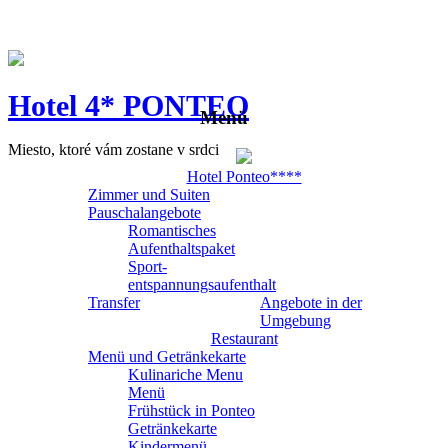
Hotel 4* PONTEO
Menü
Miesto, ktoré vám zostane v srdci
Hotel Ponteo****
Zimmer und Suiten
Pauschalangebote
Romantisches
Aufenthaltspaket
Sport-
entspannungsaufenthalt
Transfer
Angebote in der
Umgebung
Restaurant
Menü und Getränkekarte
Kulinariche Menu
Menü
Frühstück in Ponteo
Getränkekarte
Kindermenü