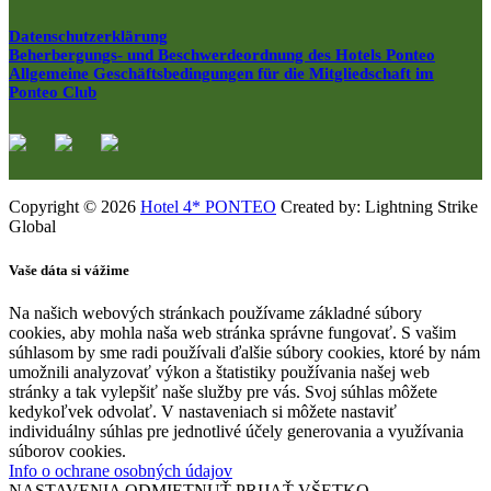
Datenschutzerklärung
Beherbergungs- und Beschwerdeordnung des Hotels Ponteo
Allgemeine Geschäftsbedingungen für die Mitgliedschaft im
Ponteo Club
Copyright © 2026
Hotel 4* PONTEO
Created by: Lightning Strike
Global
Vaše dáta si vážime
Na našich webových stránkach používame základné súbory
cookies, aby mohla naša web stránka správne fungovať. S vašim
súhlasom by sme radi používali ďalšie súbory cookies, ktoré by nám
umožnili analyzovať výkon a štatistiky používania našej web
stránky a tak vylepšiť naše služby pre vás. Svoj súhlas môžete
kedykoľvek odvolať. V nastaveniach si môžete nastaviť
individuálny súhlas pre jednotlivé účely generovania a využívania
súborov cookies.
Info o ochrane osobných údajov
NASTAVENIA
ODMIETNUŤ
PRIJAŤ VŠETKO