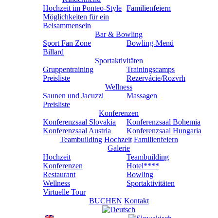
Hochzeit im Ponteo-Style
Familienfeiern
Möglichkeiten für ein
Beisammensein
Bar & Bowling
Sport Fan Zone
Bowling-Menü
Billard
Sportaktivitäten
Gruppentraining
Trainingscamps
Preisliste
Rezervácie/Rozvrh
Wellness
Saunen und Jacuzzi
Massagen
Preisliste
Konferenzen
Konferenzsaal Slovakia
Konferenzsaal Bohemia
Konferenzsaal Austria
Konferenzsaal Hungaria
Teambuilding
Hochzeit
Familienfeiern
Galerie
Hochzeit
Teambuilding
Konferenzen
Hotel****
Restaurant
Bowling
Wellness
Sportaktivitäten
Virtuelle Tour
BUCHEN
Kontakt