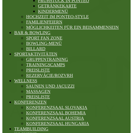
FRÜHSTÜCK IN PONTEO
GETRÄNKEKARTE
KINDERMENÜ
HOCHZEIT IM PONTEO-STYLE
FAMILIENFEIERN
MÖGLICHKEITEN FÜR EIN BEISAMMENSEIN
BAR & BOWLING
SPORT FAN ZONE
BOWLING-MENÜ
BILLARD
SPORTAKTIVITÄTEN
GRUPPENTRAINING
TRAININGSCAMPS
PREISLISTE
REZERVÁCIE/ROZVRH
WELLNESS
SAUNEN UND JACUZZI
MASSAGEN
PREISLISTE
KONFERENZEN
KONFERENZSAAL SLOVAKIA
KONFERENZSAAL BOHEMIA
KONFERENZSAAL AUSTRIA
KONFERENZSAAL HUNGARIA
TEAMBUILDING