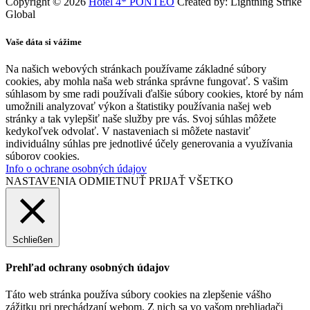
Copyright © 2026
Hotel 4* PONTEO
Created by: Lightning Strike
Global
Vaše dáta si vážime
Na našich webových stránkach používame základné súbory
cookies, aby mohla naša web stránka správne fungovať. S vašim
súhlasom by sme radi používali ďalšie súbory cookies, ktoré by nám
umožnili analyzovať výkon a štatistiky používania našej web
stránky a tak vylepšiť naše služby pre vás. Svoj súhlas môžete
kedykoľvek odvolať. V nastaveniach si môžete nastaviť
individuálny súhlas pre jednotlivé účely generovania a využívania
súborov cookies.
Info o ochrane osobných údajov
NASTAVENIA
ODMIETNUŤ
PRIJAŤ VŠETKO
Schließen
Prehľad ochrany osobných údajov
Táto web stránka používa súbory cookies na zlepšenie vášho
zážitku pri prechádzaní webom. Z nich sa vo vašom prehliadači