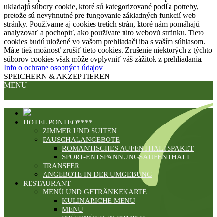
ukladajú súbory cookie, ktoré sú kategorizované podľa potreby,
pretože sú nevyhnutné pre fungovanie základných funkcií web
stránky. Používame aj cookies tretích strán, ktoré nám pomáhajú
analyzovať a pochopiť, ako používate túto webovú stránku. Tieto
cookies budú uložené vo vašom prehliadači iba s vaším súhlasom.
Máte tiež možnosť zrušiť tieto cookies. Zrušenie niektorých z týchto
súborov cookies však môže ovplyvniť váš zážitok z prehliadania.
Info o ochrane osobných údajov
SPEICHERN & AKZEPTIEREN
MENU
HOTEL PONTEO****
ZIMMER UND SUITEN
PAUSCHALANGEBOTE
ROMANTISCHES AUFENTHALTSPAKET
SPORT-ENTSPANNUNGSAUFENTHALT
TRANSFER
ANGEBOTE IN DER UMGEBUNG
RESTAURANT
MENÜ UND GETRÄNKEKARTE
KULINARICHE MENU
MENÜ