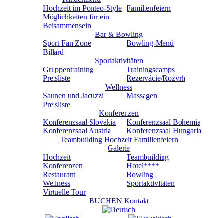
Hochzeit im Ponteo-Style
Familienfeiern
Möglichkeiten für ein
Beisammensein
Bar & Bowling
Sport Fan Zone
Bowling-Menü
Billard
Sportaktivitäten
Gruppentraining
Trainingscamps
Preisliste
Rezervácie/Rozvrh
Wellness
Saunen und Jacuzzi
Massagen
Preisliste
Konferenzen
Konferenzsaal Slovakia
Konferenzsaal Bohemia
Konferenzsaal Austria
Konferenzsaal Hungaria
Teambuilding
Hochzeit
Familienfeiern
Galerie
Hochzeit
Teambuilding
Konferenzen
Hotel****
Restaurant
Bowling
Wellness
Sportaktivitäten
Virtuelle Tour
BUCHEN
Kontakt