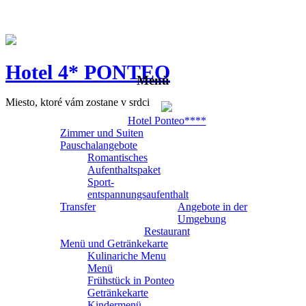
Hotel 4* PONTEO
Menü
Miesto, ktoré vám zostane v srdci
Hotel Ponteo****
Zimmer und Suiten
Pauschalangebote
Romantisches
Aufenthaltspaket
Sport-
entspannungsaufenthalt
Transfer
Angebote in der
Umgebung
Restaurant
Menü und Getränkekarte
Kulinariche Menu
Menü
Frühstück in Ponteo
Getränkekarte
Kindermenü