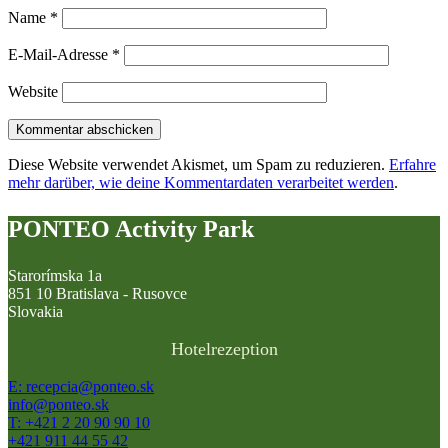
Name
*
E-Mail-Adresse
*
Website
Diese Website verwendet Akismet, um Spam zu reduzieren.
Erfahre
mehr darüber, wie deine Kommentardaten verarbeitet werden
.
PONTEO Activity Park
Starorímska 1a
851 10 Bratislava - Rusovce
Slovakia
Hotelrezeption
E: recepcia@ponteo.sk
info@ponteo.sk
T: +421 2 20 90 90 10
+421 911 44 55 42