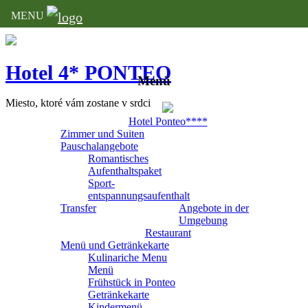
MENU
Hotel 4* PONTEO
Menü
Miesto, ktoré vám zostane v srdci
Hotel Ponteo****
Zimmer und Suiten
Pauschalangebote
Romantisches
Aufenthaltspaket
Sport-
entspannungsaufenthalt
Transfer
Angebote in der
Umgebung
Restaurant
Menü und Getränkekarte
Kulinariche Menu
Menü
Frühstück in Ponteo
Getränkekarte
Kindermenü