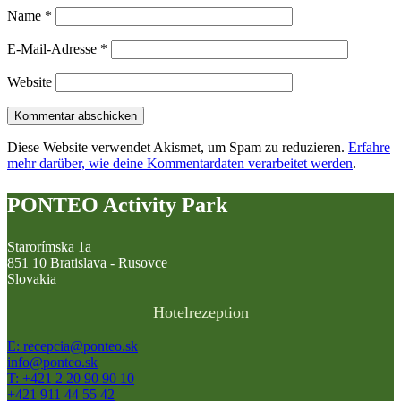
Name
*
E-Mail-Adresse
*
Website
Diese Website verwendet Akismet, um Spam zu reduzieren.
Erfahre
mehr darüber, wie deine Kommentardaten verarbeitet werden
.
PONTEO Activity Park
Starorímska 1a
851 10 Bratislava - Rusovce
Slovakia
Hotelrezeption
E: recepcia@ponteo.sk
info@ponteo.sk
T: +421 2 20 90 90 10
+421 911 44 55 42