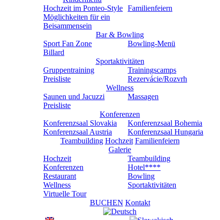
Hochzeit im Ponteo-Style
Familienfeiern
Möglichkeiten für ein
Beisammensein
Bar & Bowling
Sport Fan Zone
Bowling-Menü
Billard
Sportaktivitäten
Gruppentraining
Trainingscamps
Preisliste
Rezervácie/Rozvrh
Wellness
Saunen und Jacuzzi
Massagen
Preisliste
Konferenzen
Konferenzsaal Slovakia
Konferenzsaal Bohemia
Konferenzsaal Austria
Konferenzsaal Hungaria
Teambuilding
Hochzeit
Familienfeiern
Galerie
Hochzeit
Teambuilding
Konferenzen
Hotel****
Restaurant
Bowling
Wellness
Sportaktivitäten
Virtuelle Tour
BUCHEN
Kontakt