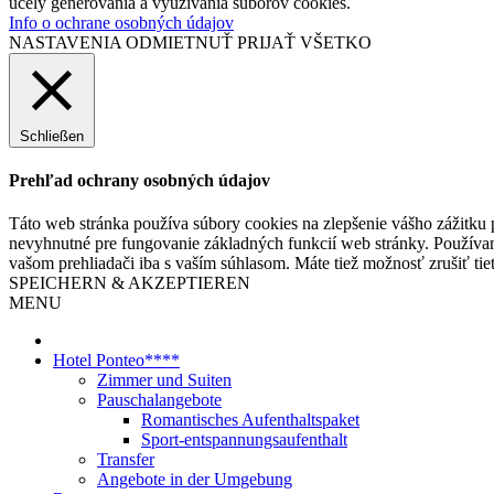
účely generovania a využívania súborov cookies.
Info o ochrane osobných údajov
NASTAVENIA
ODMIETNUŤ
PRIJAŤ VŠETKO
Schließen
Prehľad ochrany osobných údajov
Táto web stránka používa súbory cookies na zlepšenie vášho zážitku 
nevyhnutné pre fungovanie základných funkcií web stránky. Používam
vašom prehliadači iba s vaším súhlasom. Máte tiež možnosť zrušiť tie
SPEICHERN & AKZEPTIEREN
MENU
Hotel Ponteo****
Zimmer und Suiten
Pauschalangebote
Romantisches Aufenthaltspaket
Sport-entspannungsaufenthalt
Transfer
Angebote in der Umgebung