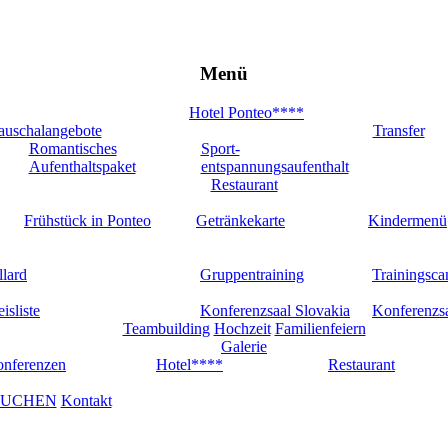
Menü
Hotel Ponteo****
auschalangebote
Transfer
Romantisches
Sport-
Aufenthaltspaket
entspannungsaufenthalt
Restaurant
Frühstück in Ponteo
Getränkekarte
Kindermenü
llard
Gruppentraining
Trainingsc
eisliste
Konferenzsaal Slovakia
Konferenzs
Teambuilding
Hochzeit
Familienfeiern
Galerie
nferenzen
Hotel****
Restaurant
UCHEN
Kontakt