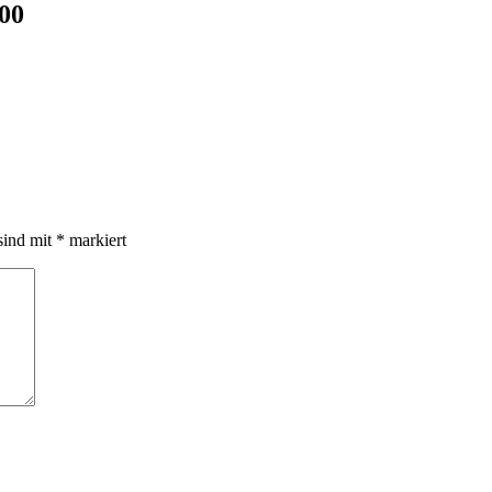
00
sind mit
*
markiert