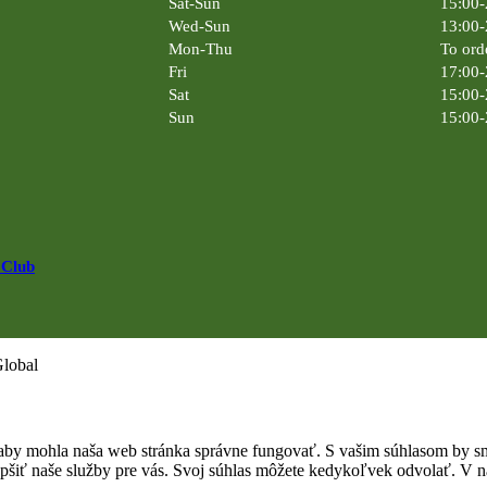
Sat-Sun
15:00-
Wed-Sun
13:00-
Mon-Thu
To ord
Fri
17:00-
Sat
15:00-
Sun
15:00-
 Club
Global
by mohla naša web stránka správne fungovať. S vašim súhlasom by sme
epšiť naše služby pre vás. Svoj súhlas môžete kedykoľvek odvolať. V na