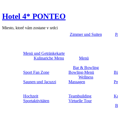
Hotel 4* PONTEO
Miesto, ktoré vám zostane v srdci
Zimmer und Suiten
P
Menü und Getränkekarte
Kulinariche Menu
Menü
Bar & Bowling
Sport Fan Zone
Bowling-Menü
Bi
Wellness
Saunen und Jacuzzi
Massagen
Pr
Hochzeit
Teambuilding
Ko
Sportaktivitäten
Virtuelle Tour
B