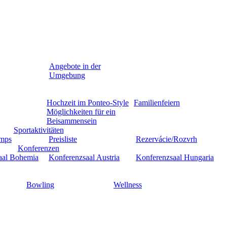
Angebote in der
Umgebung
Hochzeit im Ponteo-Style
Familienfeiern
Möglichkeiten für ein
Beisammensein
Sportaktivitäten
amps
Preisliste
Rezervácie/Rozvrh
Konferenzen
aal Bohemia
Konferenzsaal Austria
Konferenzsaal Hungaria
Bowling
Wellness