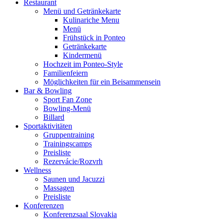
Restaurant
Menü und Getränkekarte
Kulinariche Menu
Menü
Frühstück in Ponteo
Getränkekarte
Kindermenü
Hochzeit im Ponteo-Style
Familienfeiern
Möglichkeiten für ein Beisammensein
Bar & Bowling
Sport Fan Zone
Bowling-Menü
Billard
Sportaktivitäten
Gruppentraining
Trainingscamps
Preisliste
Rezervácie/Rozvrh
Wellness
Saunen und Jacuzzi
Massagen
Preisliste
Konferenzen
Konferenzsaal Slovakia