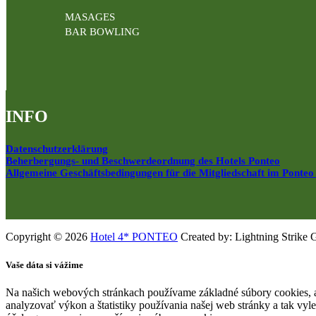
MASAGES
BAR BOWLING
INFO
Datenschutzerklärung
Beherbergungs- und Beschwerdeordnung des Hotels Ponteo
Allgemeine Geschäftsbedingungen für die Mitgliedschaft im Ponteo
Copyright © 2026
Hotel 4* PONTEO
Created by: Lightning Strike 
Vaše dáta si vážime
Na našich webových stránkach používame základné súbory cookies, a
analyzovať výkon a štatistiky používania našej web stránky a tak vyl