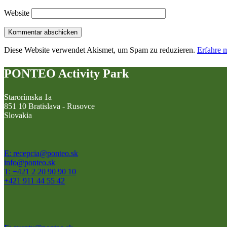
Website
Diese Website verwendet Akismet, um Spam zu reduzieren.
Erfahre 
PONTEO Activity Park
Starorímska 1a
851 10 Bratislava - Rusovce
Slovakia
E: recepcia@ponteo.sk
info@ponteo.sk
T: +421 2 20 90 90 10
+421 911 44 55 42