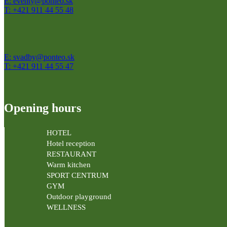
E: eventy@ponteo.sk
T: +421 911 44 55 48
E: svadby@ponteo.sk
T: +421 911 44 55 47
Opening hours
HOTEL
Hotel reception
RESTAURANT
Warm kitchen
SPORT CENTRUM
GYM
Outdoor playground
WELLNESS