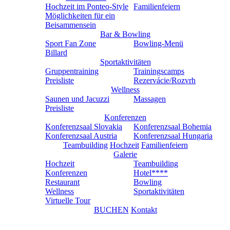
Hochzeit im Ponteo-Style
Familienfeiern
Möglichkeiten für ein
Beisammensein
Bar & Bowling
Sport Fan Zone
Bowling-Menü
Billard
Sportaktivitäten
Gruppentraining
Trainingscamps
Preisliste
Rezervácie/Rozvrh
Wellness
Saunen und Jacuzzi
Massagen
Preisliste
Konferenzen
Konferenzsaal Slovakia
Konferenzsaal Bohemia
Konferenzsaal Austria
Konferenzsaal Hungaria
Teambuilding
Hochzeit
Familienfeiern
Galerie
Hochzeit
Teambuilding
Konferenzen
Hotel****
Restaurant
Bowling
Wellness
Sportaktivitäten
Virtuelle Tour
BUCHEN
Kontakt