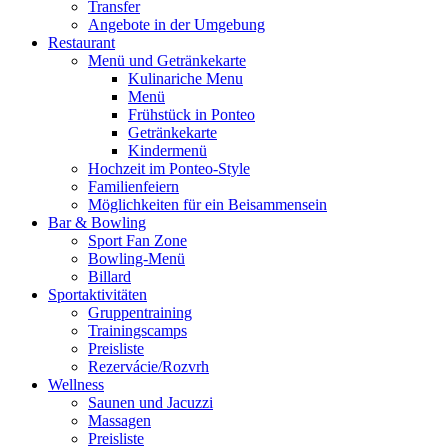
Transfer
Angebote in der Umgebung
Restaurant
Menü und Getränkekarte
Kulinariche Menu
Menü
Frühstück in Ponteo
Getränkekarte
Kindermenü
Hochzeit im Ponteo-Style
Familienfeiern
Möglichkeiten für ein Beisammensein
Bar & Bowling
Sport Fan Zone
Bowling-Menü
Billard
Sportaktivitäten
Gruppentraining
Trainingscamps
Preisliste
Rezervácie/Rozvrh
Wellness
Saunen und Jacuzzi
Massagen
Preisliste