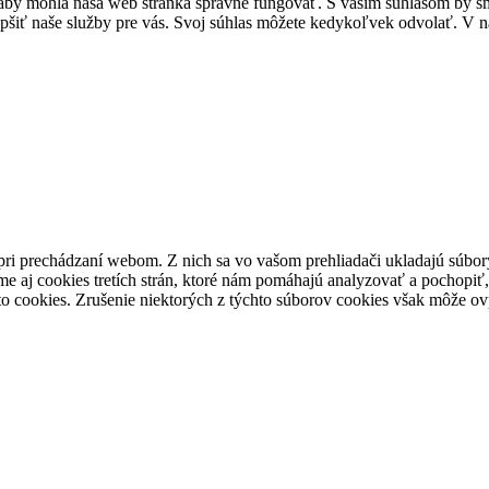
by mohla naša web stránka správne fungovať. S vašim súhlasom by sme
epšiť naše služby pre vás. Svoj súhlas môžete kedykoľvek odvolať. V na
pri prechádzaní webom. Z nich sa vo vašom prehliadači ukladajú súbory
e aj cookies tretích strán, ktoré nám pomáhajú analyzovať a pochopiť,
to cookies. Zrušenie niektorých z týchto súborov cookies však môže ov