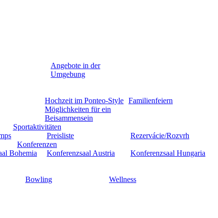
Angebote in der
Umgebung
Hochzeit im Ponteo-Style
Familienfeiern
Möglichkeiten für ein
Beisammensein
Sportaktivitäten
amps
Preisliste
Rezervácie/Rozvrh
Konferenzen
aal Bohemia
Konferenzsaal Austria
Konferenzsaal Hungaria
Bowling
Wellness