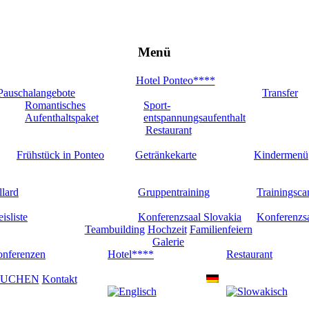
Menü
Hotel Ponteo****
Pauschalangebote
Transfer
Romantisches
Sport-
Aufenthaltspaket
entspannungsaufenthalt
Restaurant
Frühstück in Ponteo
Getränkekarte
Kindermenü
llard
Gruppentraining
Trainingsc
eisliste
Konferenzsaal Slovakia
Konferenzs
Teambuilding
Hochzeit
Familienfeiern
Galerie
nferenzen
Hotel****
Restaurant
UCHEN
Kontakt