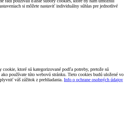
 radi používali ďalšie súbory cookies, ktoré by nám umožnili
staveniach si môžete nastaviť individuálny súhlas pre jednotlivé
 cookie, ktoré sú kategorizované podľa potreby, pretože sú
 ako používate túto webovú stránku. Tieto cookies budú uložené vo
plyvniť váš zážitok z prehliadania.
Info o ochrane osobných údajov