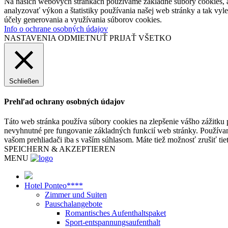
Na našich webových stránkach používame základné súbory cookies, a
analyzovať výkon a štatistiky používania našej web stránky a tak vyl
účely generovania a využívania súborov cookies.
Info o ochrane osobných údajov
NASTAVENIA
ODMIETNUŤ
PRIJAŤ VŠETKO
Schließen
Prehľad ochrany osobných údajov
Táto web stránka používa súbory cookies na zlepšenie vášho zážitku 
nevyhnutné pre fungovanie základných funkcií web stránky. Používam
vašom prehliadači iba s vaším súhlasom. Máte tiež možnosť zrušiť tie
SPEICHERN & AKZEPTIEREN
MENU
Hotel Ponteo****
Zimmer und Suiten
Pauschalangebote
Romantisches Aufenthaltspaket
Sport-entspannungsaufenthalt