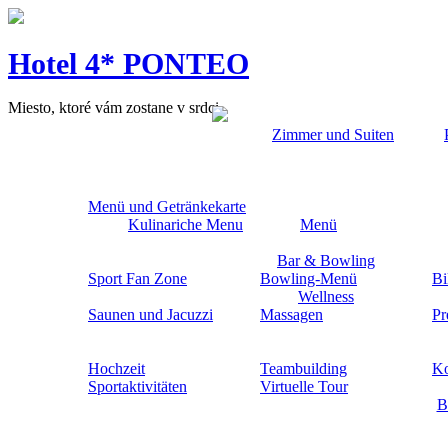
Hotel 4* PONTEO
Miesto, ktoré vám zostane v srdci
Zimmer und Suiten
Menü und Getränkekarte
Kulinariche Menu
Menü
Bar & Bowling
Sport Fan Zone
Bowling-Menü
Bi
Wellness
Saunen und Jacuzzi
Massagen
Pr
Hochzeit
Teambuilding
Ko
Sportaktivitäten
Virtuelle Tour
B