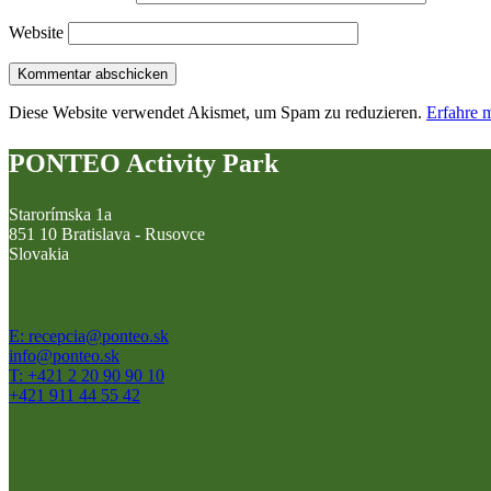
Website
Diese Website verwendet Akismet, um Spam zu reduzieren.
Erfahre 
PONTEO Activity Park
Starorímska 1a
851 10 Bratislava - Rusovce
Slovakia
E: recepcia@ponteo.sk
info@ponteo.sk
T: +421 2 20 90 90 10
+421 911 44 55 42