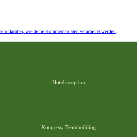
mehr darüber, wie deine Kommentardaten verarbeitet werden
.
Hotelrezeption
Kongress, Teambuilding