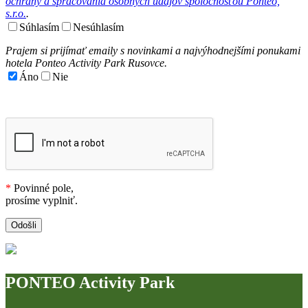
ochrany a spracovania osobných údajov spoločnosťou Ponteo,
s.r.o.
.
Súhlasím
Nesúhlasím
Prajem si prijímať emaily s novinkami a najvýhodnejšími ponukami
hotela Ponteo Activity Park Rusovce.
Áno
Nie
*
Povinné pole,
prosíme vyplniť.
PONTEO Activity Park