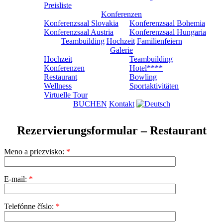
Preisliste
Konferenzen
Konferenzsaal Slovakia
Konferenzsaal Bohemia
Konferenzsaal Austria
Konferenzsaal Hungaria
Teambuilding
Hochzeit
Familienfeiern
Galerie
Hochzeit
Teambuilding
Konferenzen
Hotel****
Restaurant
Bowling
Wellness
Sportaktivitäten
Virtuelle Tour
BUCHEN
Kontakt
Rezervierungsformular – Restaurant
Meno a priezvisko:
*
E-mail:
*
Telefónne číslo:
*