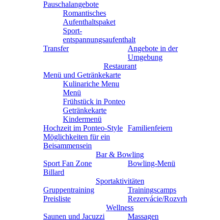
Pauschalangebote
Romantisches
Aufenthaltspaket
Sport-
entspannungsaufenthalt
Transfer
Angebote in der
Umgebung
Restaurant
Menü und Getränkekarte
Kulinariche Menu
Menü
Frühstück in Ponteo
Getränkekarte
Kindermenü
Hochzeit im Ponteo-Style
Familienfeiern
Möglichkeiten für ein
Beisammensein
Bar & Bowling
Sport Fan Zone
Bowling-Menü
Billard
Sportaktivitäten
Gruppentraining
Trainingscamps
Preisliste
Rezervácie/Rozvrh
Wellness
Saunen und Jacuzzi
Massagen