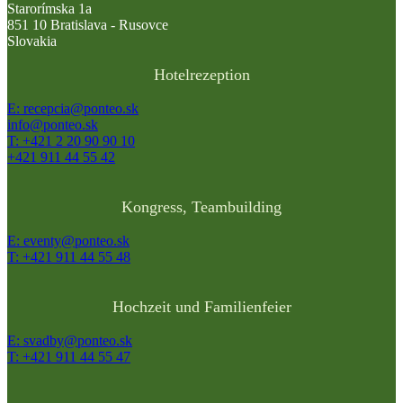
Starorímska 1a
851 10 Bratislava - Rusovce
Slovakia
Hotelrezeption
E: recepcia@ponteo.sk
info@ponteo.sk
T: +421 2 20 90 90 10
+421 911 44 55 42
Kongress, Teambuilding
E: eventy@ponteo.sk
T: +421 911 44 55 48
Hochzeit und Familienfeier
E: svadby@ponteo.sk
T: +421 911 44 55 47