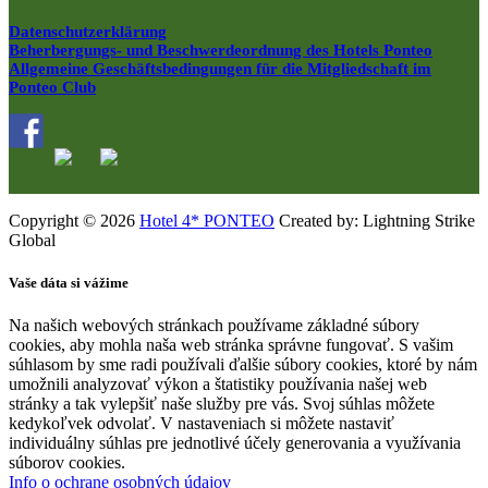
Datenschutzerklärung
Beherbergungs- und Beschwerdeordnung des Hotels Ponteo
Allgemeine Geschäftsbedingungen für die Mitgliedschaft im
Ponteo Club
Copyright © 2026
Hotel 4* PONTEO
Created by: Lightning Strike
Global
Vaše dáta si vážime
Na našich webových stránkach používame základné súbory
cookies, aby mohla naša web stránka správne fungovať. S vašim
súhlasom by sme radi používali ďalšie súbory cookies, ktoré by nám
umožnili analyzovať výkon a štatistiky používania našej web
stránky a tak vylepšiť naše služby pre vás. Svoj súhlas môžete
kedykoľvek odvolať. V nastaveniach si môžete nastaviť
individuálny súhlas pre jednotlivé účely generovania a využívania
súborov cookies.
Info o ochrane osobných údajov