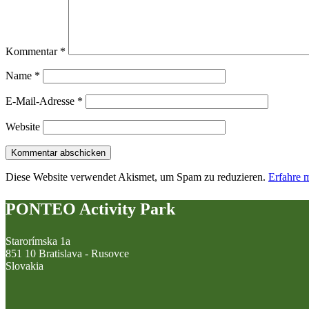
Kommentar
*
Name
*
E-Mail-Adresse
*
Website
Diese Website verwendet Akismet, um Spam zu reduzieren.
Erfahre 
PONTEO Activity Park
Starorímska 1a
851 10 Bratislava - Rusovce
Slovakia