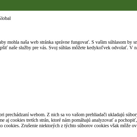
Global
by mohla naša web stránka správne fungovať. S vašim súhlasom by sme
epšiť naše služby pre vás. Svoj súhlas môžete kedykoľvek odvolať. V na
pri prechádzaní webom. Z nich sa vo vašom prehliadači ukladajú súbory
e aj cookies tretích strán, ktoré nám pomáhajú analyzovať a pochopiť,
to cookies. Zrušenie niektorých z týchto súborov cookies však môže ov