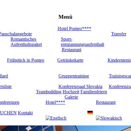
Menü
Hotel Ponteo****
Pauschalangebote
Transfer
Romantisches
Sport-
Aufenthaltspaket
entspannungsaufenthalt
Restaurant
Frühstück in Ponteo
Getränkekarte
Kindermenü
llard
Gruppentraining
Trainingsc
eisliste
Konferenzsaal Slovakia
Konferenzs
Teambuilding
Hochzeit
Familienfeiern
Galerie
nferenzen
Hotel****
Restaurant
UCHEN
Kontakt