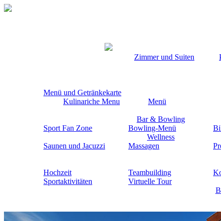
Hotel
4*
Zimmer und Suiten
PONTEO
Menü und Getränkekarte
Miesto,
Kulinariche Menu
Menü
ktoré
vám
Bar & Bowling
zostane
Sport Fan Zone
Bowling-Menü
Bi
v
Wellness
srdci
Saunen und Jacuzzi
Massagen
Pr
Hochzeit
Teambuilding
Ko
Sportaktivitäten
Virtuelle Tour
B