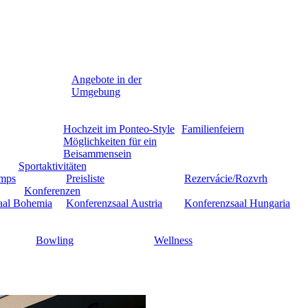
Angebote in der
Umgebung
Hochzeit im Ponteo-Style
Familienfeiern
Möglichkeiten für ein
Beisammensein
Sportaktivitäten
amps
Preisliste
Rezervácie/Rozvrh
Konferenzen
aal Bohemia
Konferenzsaal Austria
Konferenzsaal Hungaria
Bowling
Wellness