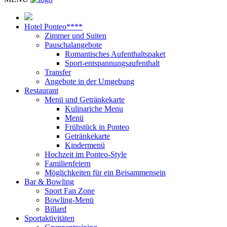
Hotel Ponteo****
Zimmer und Suiten
Pauschalangebote
Romantisches Aufenthaltspaket
Sport-entspannungsaufenthalt
Transfer
Angebote in der Umgebung
Restaurant
Menü und Getränkekarte
Kulinariche Menu
Menü
Frühstück in Ponteo
Getränkekarte
Kindermenü
Hochzeit im Ponteo-Style
Familienfeiern
Möglichkeiten für ein Beisammensein
Bar & Bowling
Sport Fan Zone
Bowling-Menü
Billard
Sportaktivitäten