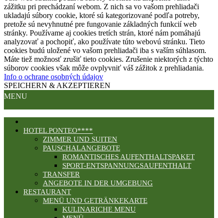
zážitku pri prechádzaní webom. Z nich sa vo vašom prehliadači
ukladajú súbory cookie, ktoré sú kategorizované podľa potreby,
pretože sú nevyhnutné pre fungovanie základných funkcií web
stránky. Používame aj cookies tretích strán, ktoré nám pomáhajú
analyzovať a pochopiť, ako používate túto webovú stránku. Tieto
cookies budú uložené vo vašom prehliadači iba s vaším súhlasom.
Máte tiež možnosť zrušiť tieto cookies. Zrušenie niektorých z týchto
súborov cookies však môže ovplyvniť váš zážitok z prehliadania.
Info o ochrane osobných údajov
SPEICHERN & AKZEPTIEREN
MENU
HOTEL PONTEO****
ZIMMER UND SUITEN
PAUSCHALANGEBOTE
ROMANTISCHES AUFENTHALTSPAKET
SPORT-ENTSPANNUNGSAUFENTHALT
TRANSFER
ANGEBOTE IN DER UMGEBUNG
RESTAURANT
MENÜ UND GETRÄNKEKARTE
KULINARICHE MENU