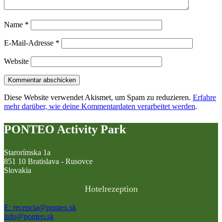
Name
*
E-Mail-Adresse
*
Website
Diese Website verwendet Akismet, um Spam zu reduzieren.
Erfahre
mehr darüber, wie deine Kommentardaten verarbeitet werden
.
PONTEO Activity Park
Starorímska 1a
851 10 Bratislava - Rusovce
Slovakia
Hotelrezeption
E: recepcia@ponteo.sk
info@ponteo.sk