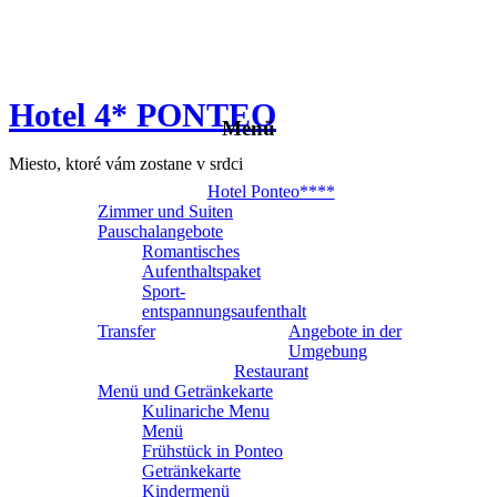
Hotel 4* PONTEO
Menü
Miesto, ktoré vám zostane v srdci
Hotel Ponteo****
Zimmer und Suiten
Pauschalangebote
Romantisches
Aufenthaltspaket
Sport-
entspannungsaufenthalt
Transfer
Angebote in der
Umgebung
Restaurant
Menü und Getränkekarte
Kulinariche Menu
Menü
Frühstück in Ponteo
Getränkekarte
Kindermenü