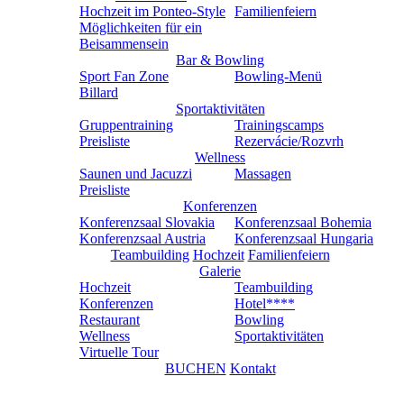
Hochzeit im Ponteo-Style
Familienfeiern
Möglichkeiten für ein
Beisammensein
Bar & Bowling
Sport Fan Zone
Bowling-Menü
Billard
Sportaktivitäten
Gruppentraining
Trainingscamps
Preisliste
Rezervácie/Rozvrh
Wellness
Saunen und Jacuzzi
Massagen
Preisliste
Konferenzen
Konferenzsaal Slovakia
Konferenzsaal Bohemia
Konferenzsaal Austria
Konferenzsaal Hungaria
Teambuilding
Hochzeit
Familienfeiern
Galerie
Hochzeit
Teambuilding
Konferenzen
Hotel****
Restaurant
Bowling
Wellness
Sportaktivitäten
Virtuelle Tour
BUCHEN
Kontakt