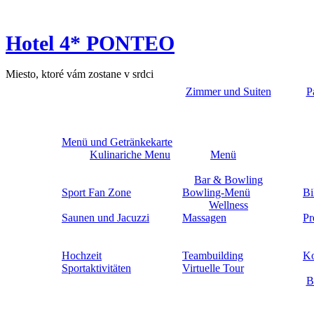
Hotel 4* PONTEO
Miesto, ktoré vám zostane v srdci
Zimmer und Suiten
P
Menü und Getränkekarte
Kulinariche Menu
Menü
Bar & Bowling
Sport Fan Zone
Bowling-Menü
Bi
Wellness
Saunen und Jacuzzi
Massagen
Pr
Hochzeit
Teambuilding
Ko
Sportaktivitäten
Virtuelle Tour
B