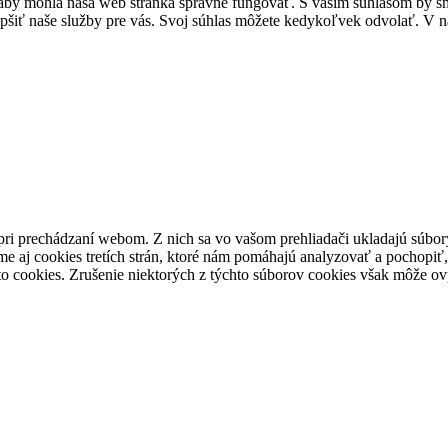
by mohla naša web stránka správne fungovať. S vašim súhlasom by sme
epšiť naše služby pre vás. Svoj súhlas môžete kedykoľvek odvolať. V na
pri prechádzaní webom. Z nich sa vo vašom prehliadači ukladajú súbory
e aj cookies tretích strán, ktoré nám pomáhajú analyzovať a pochopiť,
to cookies. Zrušenie niektorých z týchto súborov cookies však môže ov