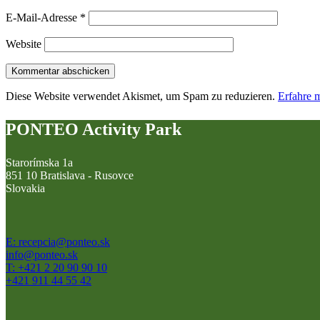
E-Mail-Adresse
*
Website
Diese Website verwendet Akismet, um Spam zu reduzieren.
Erfahre 
PONTEO Activity Park
Starorímska 1a
851 10 Bratislava - Rusovce
Slovakia
E: recepcia@ponteo.sk
info@ponteo.sk
T: +421 2 20 90 90 10
+421 911 44 55 42