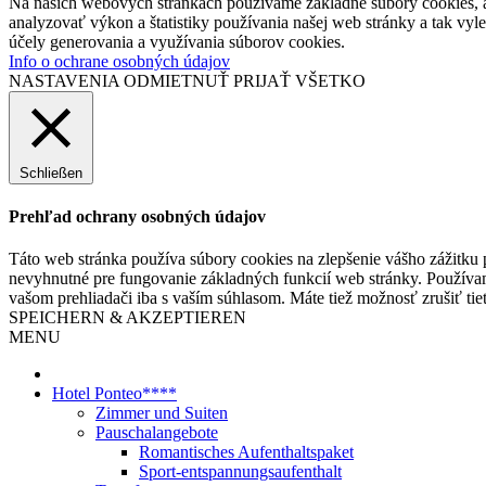
Na našich webových stránkach používame základné súbory cookies, a
analyzovať výkon a štatistiky používania našej web stránky a tak vyl
účely generovania a využívania súborov cookies.
Info o ochrane osobných údajov
NASTAVENIA
ODMIETNUŤ
PRIJAŤ VŠETKO
Schließen
Prehľad ochrany osobných údajov
Táto web stránka používa súbory cookies na zlepšenie vášho zážitku 
nevyhnutné pre fungovanie základných funkcií web stránky. Používam
vašom prehliadači iba s vaším súhlasom. Máte tiež možnosť zrušiť tie
SPEICHERN & AKZEPTIEREN
MENU
Hotel Ponteo****
Zimmer und Suiten
Pauschalangebote
Romantisches Aufenthaltspaket
Sport-entspannungsaufenthalt