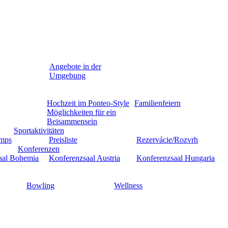
Angebote in der
Umgebung
Hochzeit im Ponteo-Style
Familienfeiern
Möglichkeiten für ein
Beisammensein
Sportaktivitäten
amps
Preisliste
Rezervácie/Rozvrh
Konferenzen
aal Bohemia
Konferenzsaal Austria
Konferenzsaal Hungaria
Bowling
Wellness