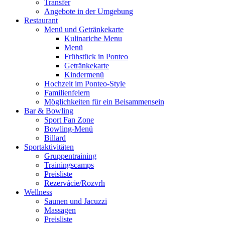
Transfer
Angebote in der Umgebung
Restaurant
Menü und Getränkekarte
Kulinariche Menu
Menü
Frühstück in Ponteo
Getränkekarte
Kindermenü
Hochzeit im Ponteo-Style
Familienfeiern
Möglichkeiten für ein Beisammensein
Bar & Bowling
Sport Fan Zone
Bowling-Menü
Billard
Sportaktivitäten
Gruppentraining
Trainingscamps
Preisliste
Rezervácie/Rozvrh
Wellness
Saunen und Jacuzzi
Massagen
Preisliste