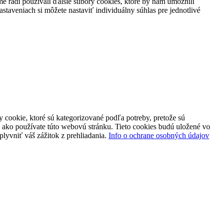
 radi používali ďalšie súbory cookies, ktoré by nám umožnili
staveniach si môžete nastaviť individuálny súhlas pre jednotlivé
 cookie, ktoré sú kategorizované podľa potreby, pretože sú
 ako používate túto webovú stránku. Tieto cookies budú uložené vo
plyvniť váš zážitok z prehliadania.
Info o ochrane osobných údajov