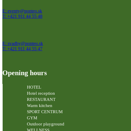
E: eventy@ponteo.sk
T: +421 911 44 55 48
E: svadby@ponteo.sk
T: +421 911 44 55 47
Opening hours
HOTEL
Hotel reception
RESTAURANT
Warm kitchen
SPORT CENTRUM
GYM
Outdoor playground
WELLNESS