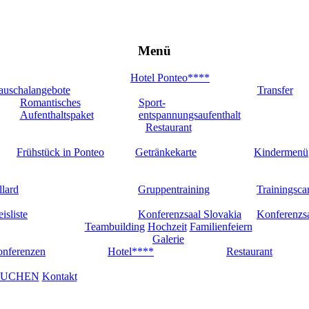
Menü
Hotel Ponteo****
auschalangebote
Transfer
Romantisches
Sport-
Aufenthaltspaket
entspannungsaufenthalt
Restaurant
Frühstück in Ponteo
Getränkekarte
Kindermenü
llard
Gruppentraining
Trainingsc
eisliste
Konferenzsaal Slovakia
Konferenzs
Teambuilding
Hochzeit
Familienfeiern
Galerie
nferenzen
Hotel****
Restaurant
UCHEN
Kontakt