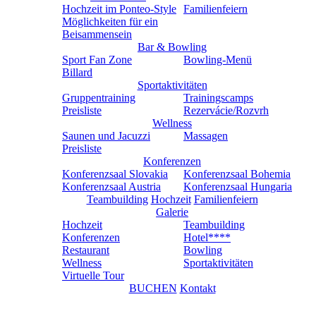
Hochzeit im Ponteo-Style
Familienfeiern
Möglichkeiten für ein
Beisammensein
Bar & Bowling
Sport Fan Zone
Bowling-Menü
Billard
Sportaktivitäten
Gruppentraining
Trainingscamps
Preisliste
Rezervácie/Rozvrh
Wellness
Saunen und Jacuzzi
Massagen
Preisliste
Konferenzen
Konferenzsaal Slovakia
Konferenzsaal Bohemia
Konferenzsaal Austria
Konferenzsaal Hungaria
Teambuilding
Hochzeit
Familienfeiern
Galerie
Hochzeit
Teambuilding
Konferenzen
Hotel****
Restaurant
Bowling
Wellness
Sportaktivitäten
Virtuelle Tour
BUCHEN
Kontakt