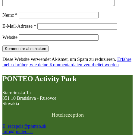
Name
*
E-Mail-Adresse
*
Website
Diese Website verwendet Akismet, um Spam zu reduzieren.
Erfahre
mehr darüber, wie deine Kommentardaten verarbeitet werden
.
PONTEO Activity Park
Starorímska 1a
851 10 Bratislava - Rusovce
Slovakia
Hotelrezeption
E: recepcia@ponteo.sk
info@ponteo.sk