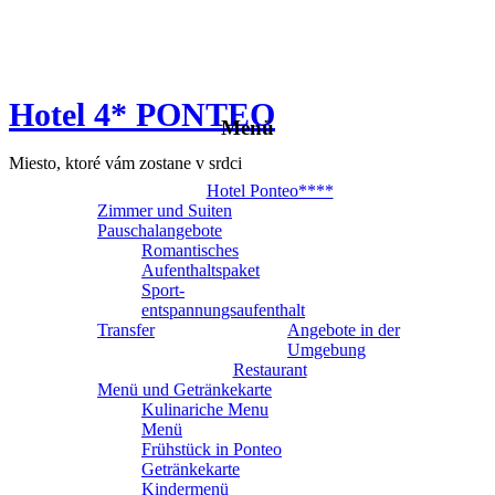
Hotel 4* PONTEO
Menü
Miesto, ktoré vám zostane v srdci
Hotel Ponteo****
Zimmer und Suiten
Pauschalangebote
Romantisches
Aufenthaltspaket
Sport-
entspannungsaufenthalt
Transfer
Angebote in der
Umgebung
Restaurant
Menü und Getränkekarte
Kulinariche Menu
Menü
Frühstück in Ponteo
Getränkekarte
Kindermenü