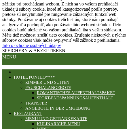
zážitku pri prechádzaní webom. Z nich sa vo vašom prehliadači
ukladajú súbory cookie, ktoré sú kategorizované podľa potreby,
pretože sú nevyhnutné pre fungovanie základných funkcií web
stránky. Používame aj cookies tretích strán, ktoré nám pomáhajú
analyzovať a pochopiť, ako používate túto webovú stránku. Tieto
cookies budú uložené vo vašom prehliadači iba s vaším súhlasom.
Máte tiež možnosť zrušiť tieto cookies. Zrušenie niektorých z týchto
súborov cookies však môže ovplyvniť váš zážitok z prehliadania.
Info o ochrane osobných údajov
SPEICHERN & AKZEPTIEREN
MENU
HOTEL PONTEO****
ZIMMER UND SUITEN
PAUSCHALANGEBOTE
ROMANTISCHES AUFENTHALTSPAKET
SPORT-ENTSPANNUNGSAUFENTHALT
TRANSFER
ANGEBOTE IN DER UMGEBUNG
RESTAURANT
MENÜ UND GETRÄNKEKARTE
KULINARICHE MENU