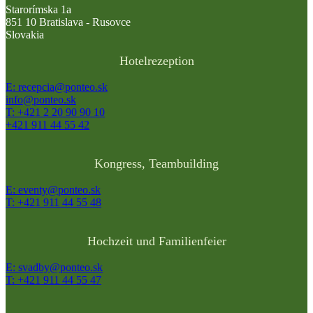
Starorímska 1a
851 10 Bratislava - Rusovce
Slovakia
Hotelrezeption
E: recepcia@ponteo.sk
info@ponteo.sk
T: +421 2 20 90 90 10
+421 911 44 55 42
Kongress, Teambuilding
E: eventy@ponteo.sk
T: +421 911 44 55 48
Hochzeit und Familienfeier
E: svadby@ponteo.sk
T: +421 911 44 55 47