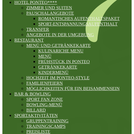
HOTEL PONTEO****
ZIMMER UND SUITEN
PAUSCHALANGEBOTE
ROMANTISCHES AUFENTHALTSPAKET
SPORT-ENTSPANNUNGSAUFENTHALT
TRANSFER
ANGEBOTE IN DER UMGEBUNG
RESTAURANT
MENÜ UND GETRÄNKEKARTE
KULINARICHE MENU
MENÜ
FRÜHSTÜCK IN PONTEO
GETRÄNKEKARTE
KINDERMENÜ
HOCHZEIT IM PONTEO-STYLE
FAMILIENFEIERN
MÖGLICHKEITEN FÜR EIN BEISAMMENSEIN
BAR & BOWLING
SPORT FAN ZONE
BOWLING-MENÜ
BILLARD
SPORTAKTIVITÄTEN
GRUPPENTRAINING
TRAININGSCAMPS
PREISLISTE