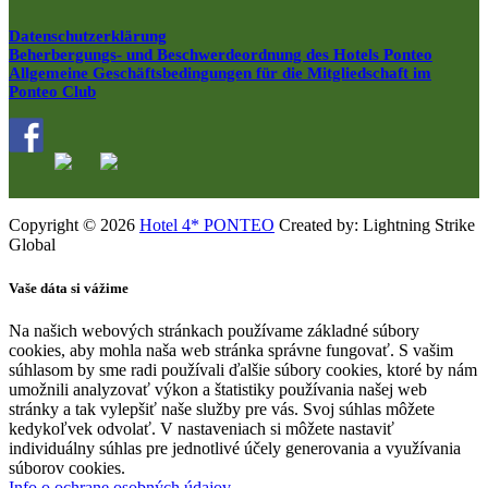
Datenschutzerklärung
Beherbergungs- und Beschwerdeordnung des Hotels Ponteo
Allgemeine Geschäftsbedingungen für die Mitgliedschaft im
Ponteo Club
Copyright © 2026
Hotel 4* PONTEO
Created by: Lightning Strike
Global
Vaše dáta si vážime
Na našich webových stránkach používame základné súbory
cookies, aby mohla naša web stránka správne fungovať. S vašim
súhlasom by sme radi používali ďalšie súbory cookies, ktoré by nám
umožnili analyzovať výkon a štatistiky používania našej web
stránky a tak vylepšiť naše služby pre vás. Svoj súhlas môžete
kedykoľvek odvolať. V nastaveniach si môžete nastaviť
individuálny súhlas pre jednotlivé účely generovania a využívania
súborov cookies.
Info o ochrane osobných údajov