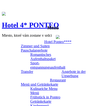
Hotel 4* PONTEO
Menü
Miesto, ktoré vám zostane v srdci
Hotel Ponteo****
Zimmer und Suiten
Pauschalangebote
Romantisches
Aufenthaltspaket
Sport-
entspannungsaufenthalt
Transfer
Angebote in der
Umgebung
Restaurant
Menü und Getränkekarte
Kulinariche Menu
Menü
Frühstück in Ponteo
Getränkekarte
Kindermenü