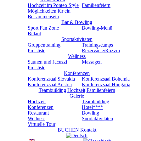
Hochzeit im Ponteo-Style
Familienfeiern
Möglichkeiten für ein
Beisammensein
Bar & Bowling
Sport Fan Zone
Bowling-Menü
Billard
Sportaktivitäten
Gruppentraining
Trainingscamps
Preisliste
Rezervácie/Rozvrh
Wellness
Saunen und Jacuzzi
Massagen
Preisliste
Konferenzen
Konferenzsaal Slovakia
Konferenzsaal Bohemia
Konferenzsaal Austria
Konferenzsaal Hungaria
Teambuilding
Hochzeit
Familienfeiern
Galerie
Hochzeit
Teambuilding
Konferenzen
Hotel****
Restaurant
Bowling
Wellness
Sportaktivitäten
Virtuelle Tour
BUCHEN
Kontakt