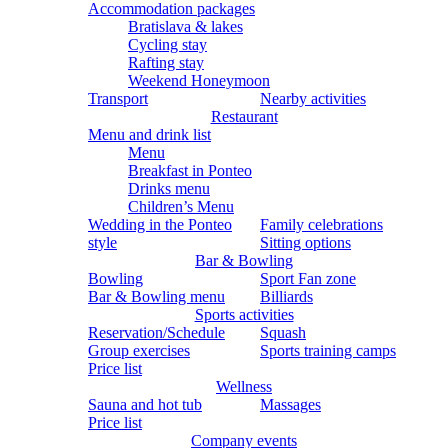
Accommodation packages
Bratislava & lakes
Cycling stay
Rafting stay
Weekend Honeymoon
Transport
Nearby activities
Restaurant
Menu and drink list
Menu
Breakfast in Ponteo
Drinks menu
Children’s Menu
Wedding in the Ponteo
Family celebrations
style
Sitting options
Bar & Bowling
Bowling
Sport Fan zone
Bar & Bowling menu
Billiards
Sports activities
Reservation/Schedule
Squash
Group exercises
Sports training camps
Price list
Wellness
Sauna and hot tub
Massages
Price list
Company events