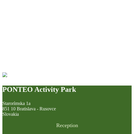
PONTEO Activity Park
Starorímska 1a
851 10 Bratislava - Rusovce
Slovakia
Reception