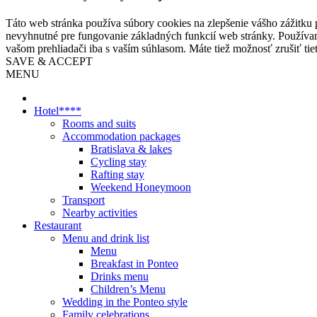
Táto web stránka používa súbory cookies na zlepšenie vášho zážitku 
nevyhnutné pre fungovanie základných funkcií web stránky. Používam
vašom prehliadači iba s vaším súhlasom. Máte tiež možnosť zrušiť tie
SAVE & ACCEPT
MENU
Hotel****
Rooms and suits
Accommodation packages
Bratislava & lakes
Cycling stay
Rafting stay
Weekend Honeymoon
Transport
Nearby activities
Restaurant
Menu and drink list
Menu
Breakfast in Ponteo
Drinks menu
Children’s Menu
Wedding in the Ponteo style
Family celebrations