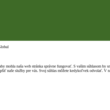
Global
by mohla naša web stránka správne fungovať. S vašim súhlasom by sme
epšiť naše služby pre vás. Svoj súhlas môžete kedykoľvek odvolať. V na