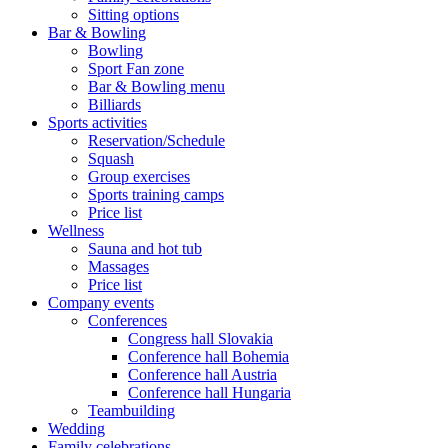
Sitting options
Bar & Bowling
Bowling
Sport Fan zone
Bar & Bowling menu
Billiards
Sports activities
Reservation/Schedule
Squash
Group exercises
Sports training camps
Price list
Wellness
Sauna and hot tub
Massages
Price list
Company events
Conferences
Congress hall Slovakia
Conference hall Bohemia
Conference hall Austria
Conference hall Hungaria
Teambuilding
Wedding
Family celebrations