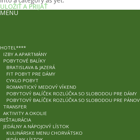
into a category as yet.
ULOŽIŤ A PRIJAŤ
MENU
HOTEL****
IZBY A APARTMÁNY
POBYTOVÉ BALÍKY
BRATISLAVA & JAZERÁ
FIT POBYT PRE DÁMY
CYKLO POBYT
ROMANTICKÝ MEDOVÝ VÍKEND
POBYTOVÝ BALÍČEK ROZLÚČKA SO SLOBODOU PRE DÁMY
POBYTOVÝ BALÍČEK ROZLÚČKA SO SLOBODOU PRE PÁNOV
TRANSFER
AKTIVITY A OKOLIE
REŠTAURÁCIA
JEDÁLNY A NÁPOJOVÝ LÍSTOK
KULINÁRSKE MENU CHORVÁTSKO
JEDÁLNY LÍSTOK