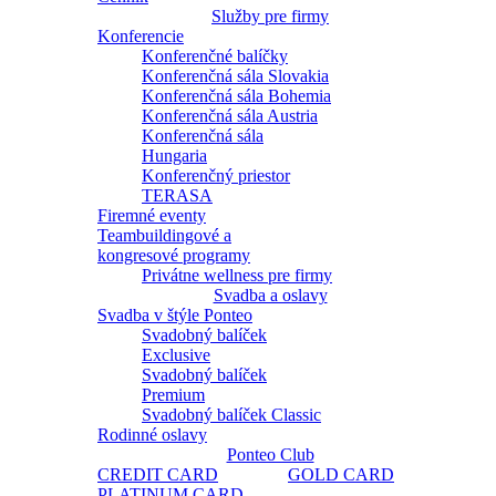
Služby pre firmy
Konferencie
Konferenčné balíčky
Konferenčná sála Slovakia
Konferenčná sála Bohemia
Konferenčná sála Austria
Konferenčná sála
Hungaria
Konferenčný priestor
TERASA
Firemné eventy
Teambuildingové a
kongresové programy
Privátne wellness pre firmy
Svadba a oslavy
Svadba v štýle Ponteo
Svadobný balíček
Exclusive
Svadobný balíček
Premium
Svadobný balíček Classic
Rodinné oslavy
Ponteo Club
CREDIT CARD
GOLD CARD
PLATINUM CARD