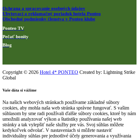
Ochrana a spracovanie osobných údajov
Ubytovací a reklamačný poriadok hotela Ponteo
Obchodné podmienky členstva v Ponteo klube
Ponteo TV
Pečať bonity
Blog
Copyright © 2026
Hotel 4* PONTEO
Created by: Lightning Strike
Global
Vaše dáta si vážime
Na našich webových stránkach používame základné súbory
cookies, aby mohla naša web stránka správne fungovať. S vašim
súhlasom by sme radi používali ďalšie súbory cookies, ktoré by nám
umožnili analyzovať výkon a štatistiky používania našej web
stránky a tak vylepšiť naše služby pre vás. Svoj súhlas môžete
kedykoľvek odvolať. V nastaveniach si môžete nastaviť
individuálny súhlas pre jednotlivé účely generovania a využívania