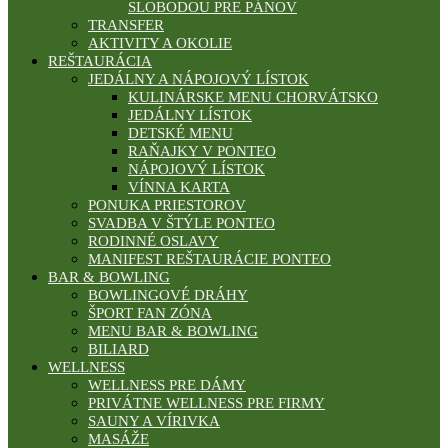
SLOBODOU PRE PÁNOV
TRANSFER
AKTIVITY A OKOLIE
REŠTAURÁCIA
JEDÁLNY A NÁPOJOVÝ LÍSTOK
KULINÁRSKE MENU CHORVÁTSKO
JEDÁLNY LÍSTOK
DETSKÉ MENU
RAŇAJKY V PONTEO
NÁPOJOVÝ LÍSTOK
VÍNNA KARTA
PONUKA PRIESTOROV
SVADBA V ŠTÝLE PONTEO
RODINNÉ OSLAVY
MANIFEST REŠTAURÁCIE PONTEO
BAR & BOWLING
BOWLINGOVÉ DRÁHY
ŠPORT FAN ZÓNA
MENU BAR & BOWLING
BILIARD
WELLNESS
WELLNESS PRE DÁMY
PRIVÁTNE WELLNESS PRE FIRMY
SAUNY A VÍRIVKA
MASÁŽE