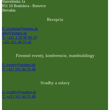
Starorímska 1a
851 10 Bratislava - Rusovce
Slovakia
Recepcia
E: recepcia@ponteo.sk
info@ponteo.sk
T: +421 2 20 90 90 10
+421 911 44 55 42
Firemné eventy, konferencie, teambuildingy
E: eventy@ponteo.sk
T: +421 911 44 55 48
Svadby a oslavy
E: svadby@ponteo.sk
T: +421 911 44 55 48