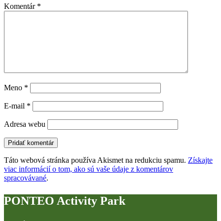
Komentár
*
Meno
*
E-mail
*
Adresa webu
Táto webová stránka používa Akismet na redukciu spamu.
Získajte
viac informácií o tom, ako sú vaše údaje z komentárov
spracovávané
.
PONTEO Activity Park