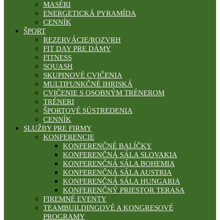
MASÉRI
ENERGETICKÁ PYRAMÍDA
CENNÍK
ŠPORT
REZERVÁCIE/ROZVRH
FIT DAY PRE DÁMY
FITNESS
SQUASH
SKUPINOVÉ CVIČENIA
MULTIFUNKČNÉ IHRISKÁ
CVIČENIE S OSOBNÝM TRÉNEROM
TRÉNERI
ŠPORTOVÉ SÚSTREDENIA
CENNÍK
SLUŽBY PRE FIRMY
KONFERENCIE
KONFERENČNÉ BALÍČKY
KONFERENČNÁ SÁLA SLOVAKIA
KONFERENČNÁ SÁLA BOHEMIA
KONFERENČNÁ SÁLA AUSTRIA
KONFERENČNÁ SÁLA HUNGARIA
KONFERENČNÝ PRIESTOR TERASA
FIREMNÉ EVENTY
TEAMBUILDINGOVÉ A KONGRESOVÉ
PROGRAMY