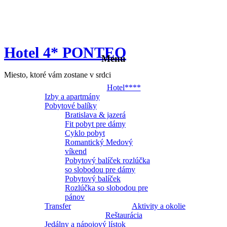
Hotel 4* PONTEO
Menu
Miesto, ktoré vám zostane v srdci
Hotel****
Izby a apartmány
Pobytové balíky
Bratislava & jazerá
Fit pobyt pre dámy
Cyklo pobyt
Romantický Medový
víkend
Pobytový balíček rozlúčka
so slobodou pre dámy
Pobytový balíček
Rozlúčka so slobodou pre
pánov
Transfer
Aktivity a okolie
Reštaurácia
Jedálny a nápojový lístok