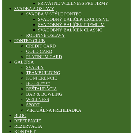
PRIVÁTNE WELLNESS PRE FIRMY
SVADBA A OSLAVY
SVADBA V ŠTÝLE PONTEO
SVADOBNÝ BALÍČEK EXCLUSIVE
SVADOBNÝ BALÍČEK PREMIUM
SVADOBNÝ BALÍČEK CLASSIC
RODINNÉ OSLAVY
PONTEO CLUB
CREDIT CARD
GOLD CARD
PLATINUM CARD
GALÉRIA
SVADBY
TEAMBUILDING
KONFERENCIE
HOTEL****
REŠTAURÁCIA
BAR & BOWLING
WELLNESS
ŠPORT
VIRTUÁLNA PREHLIADKA
BLOG
REFERENCIE
REZERVÁCIA
KONTAKT