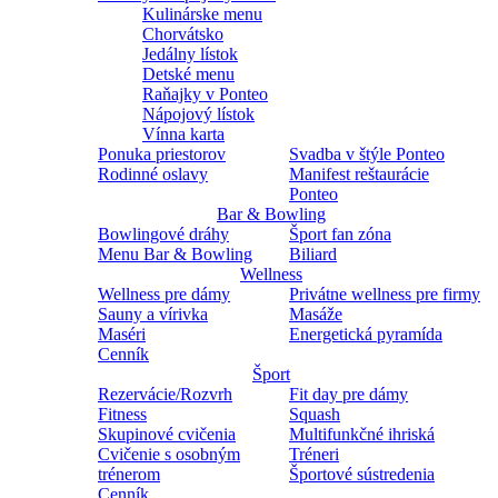
Kulinárske menu
Chorvátsko
Jedálny lístok
Detské menu
Raňajky v Ponteo
Nápojový lístok
Vínna karta
Ponuka priestorov
Svadba v štýle Ponteo
Rodinné oslavy
Manifest reštaurácie
Ponteo
Bar & Bowling
Bowlingové dráhy
Šport fan zóna
Menu Bar & Bowling
Biliard
Wellness
Wellness pre dámy
Privátne wellness pre firmy
Sauny a vírivka
Masáže
Maséri
Energetická pyramída
Cenník
Šport
Rezervácie/Rozvrh
Fit day pre dámy
Fitness
Squash
Skupinové cvičenia
Multifunkčné ihriská
Cvičenie s osobným
Tréneri
trénerom
Športové sústredenia
Cenník