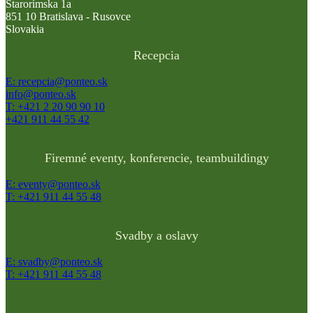
Starorímska 1a
851 10 Bratislava - Rusovce
Slovakia
Recepcia
E: recepcia@ponteo.sk
info@ponteo.sk
T: +421 2 20 90 90 10
+421 911 44 55 42
Firemné eventy, konferencie, teambuildingy
E: eventy@ponteo.sk
T: +421 911 44 55 48
Svadby a oslavy
E: svadby@ponteo.sk
T: +421 911 44 55 48