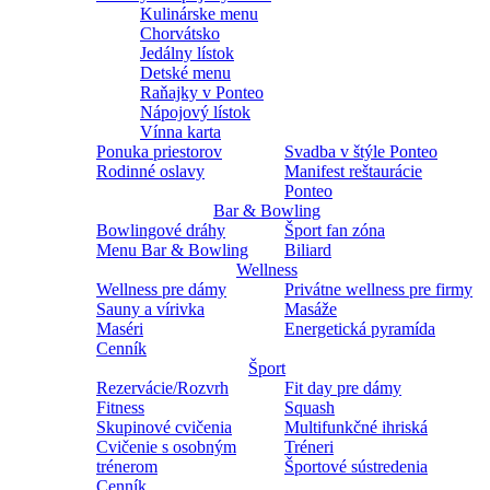
Kulinárske menu
Chorvátsko
Jedálny lístok
Detské menu
Raňajky v Ponteo
Nápojový lístok
Vínna karta
Ponuka priestorov
Svadba v štýle Ponteo
Rodinné oslavy
Manifest reštaurácie
Ponteo
Bar & Bowling
Bowlingové dráhy
Šport fan zóna
Menu Bar & Bowling
Biliard
Wellness
Wellness pre dámy
Privátne wellness pre firmy
Sauny a vírivka
Masáže
Maséri
Energetická pyramída
Cenník
Šport
Rezervácie/Rozvrh
Fit day pre dámy
Fitness
Squash
Skupinové cvičenia
Multifunkčné ihriská
Cvičenie s osobným
Tréneri
trénerom
Športové sústredenia
Cenník