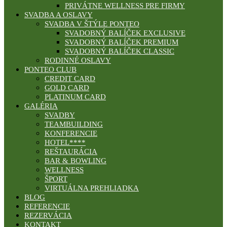
PRIVÁTNE WELLNESS PRE FIRMY
SVADBA A OSLAVY
SVADBA V ŠTÝLE PONTEO
SVADOBNÝ BALÍČEK EXCLUSIVE
SVADOBNÝ BALÍČEK PREMIUM
SVADOBNÝ BALÍČEK CLASSIC
RODINNÉ OSLAVY
PONTEO CLUB
CREDIT CARD
GOLD CARD
PLATINUM CARD
GALÉRIA
SVADBY
TEAMBUILDING
KONFERENCIE
HOTEL****
REŠTAURÁCIA
BAR & BOWLING
WELLNESS
ŠPORT
VIRTUÁLNA PREHLIADKA
BLOG
REFERENCIE
REZERVÁCIA
KONTAKT