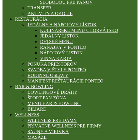
SLOBODOU PRE PÁNOV
TRANSFER
AKTIVITY A OKOLIE
REŠTAURÁCIA
JEDÁLNY A NÁPOJOVÝ LÍSTOK
KULINÁRSKE MENU CHORVÁTSKO
JEDÁLNY LÍSTOK
DETSKÉ MENU
RAŇAJKY V PONTEO
NÁPOJOVÝ LÍSTOK
VÍNNA KARTA
PONUKA PRIESTOROV
SVADBA V ŠTÝLE PONTEO
RODINNÉ OSLAVY
MANIFEST REŠTAURÁCIE PONTEO
BAR & BOWLING
BOWLINGOVÉ DRÁHY
ŠPORT FAN ZÓNA
MENU BAR & BOWLING
BILIARD
WELLNESS
WELLNESS PRE DÁMY
PRIVÁTNE WELLNESS PRE FIRMY
SAUNY A VÍRIVKA
MASÁŽE