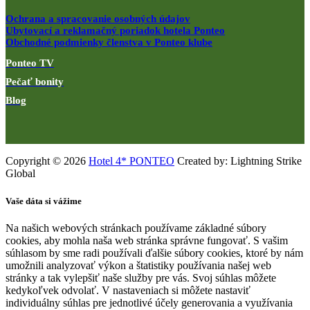
Ochrana a spracovanie osobných údajov
Ubytovací a reklamačný poriadok hotela Ponteo
Obchodné podmienky členstva v Ponteo klube
Ponteo TV
Pečať bonity
Blog
Copyright © 2026
Hotel 4* PONTEO
Created by: Lightning Strike
Global
Vaše dáta si vážime
Na našich webových stránkach používame základné súbory
cookies, aby mohla naša web stránka správne fungovať. S vašim
súhlasom by sme radi používali ďalšie súbory cookies, ktoré by nám
umožnili analyzovať výkon a štatistiky používania našej web
stránky a tak vylepšiť naše služby pre vás. Svoj súhlas môžete
kedykoľvek odvolať. V nastaveniach si môžete nastaviť
individuálny súhlas pre jednotlivé účely generovania a využívania