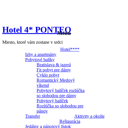
Hotel 4* PONTEO
Menu
Miesto, ktoré vám zostane v srdci
Hotel****
Izby a apartmány
Pobytové balíky
Bratislava & jazerá
Fit pobyt pre dámy
Cyklo pobyt
Romantický Medový
víkend
Pobytový balíček rozlúčka
so slobodou pre dámy
Pobytový balíček
Rozlúčka so slobodou pre
pánov
Transfer
Aktivity a okolie
Reštaurácia
Jedálny a nápojový lístok