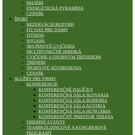
MASÉRI
ENERGETICKÁ PYRAMÍDA
CENNÍK
ŠPORT
REZERVÁCIE/ROZVRH
FIT DAY PRE DÁMY
FITNESS
SQUASH
SKUPINOVÉ CVIČENIA
MULTIFUNKČNÉ IHRISKÁ
CVIČENIE S OSOBNÝM TRÉNEROM
TRÉNERI
ŠPORTOVÉ SÚSTREDENIA
CENNÍK
SLUŽBY PRE FIRMY
KONFERENCIE
KONFERENČNÉ BALÍČKY
KONFERENČNÁ SÁLA SLOVAKIA
KONFERENČNÁ SÁLA BOHEMIA
KONFERENČNÁ SÁLA AUSTRIA
KONFERENČNÁ SÁLA HUNGARIA
KONFERENČNÝ PRIESTOR TERASA
FIREMNÉ EVENTY
TEAMBUILDINGOVÉ A KONGRESOVÉ
PROGRAMY