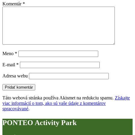
Komentár
*
Meno
*
E-mail
*
Adresa webu
Táto webová stránka používa Akismet na redukciu spamu.
Získajte
viac informácií o tom, ako sú vaše údaje z komentárov
spracovávané
.
PONTEO Activity Park