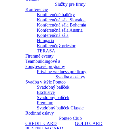
Služby pre firmy
Konferencie
Konferenčné balíčky
Konferenčná sála Slovakia
Konferenčná sála Bohemia
Konferenčná sála Austria
Konferenčná sála
Hungaria
Konferenčný priestor
TERASA
Firemné eventy
Teambuildingové a
kongresové programy
Privátne wellness pre firmy
Svadba a oslavy
Svadba v štýle Ponteo
Svadobný balíček
Exclusive
Svadobný balíček
Premium
Svadobný balíček Classic
Rodinné oslavy
Ponteo Club
CREDIT CARD
GOLD CARD
PLATINUM CARD