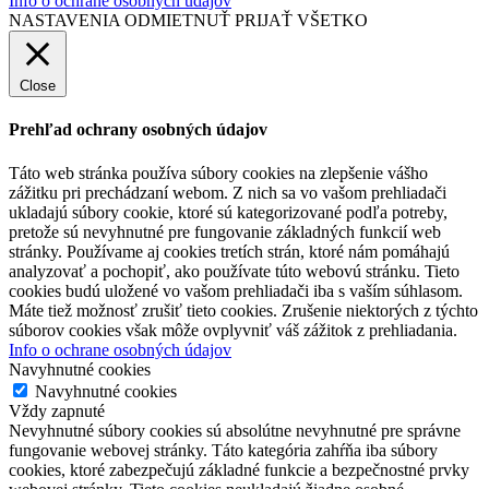
Info o ochrane osobných údajov
NASTAVENIA
ODMIETNUŤ
PRIJAŤ VŠETKO
Close
Prehľad ochrany osobných údajov
Táto web stránka používa súbory cookies na zlepšenie vášho
zážitku pri prechádzaní webom. Z nich sa vo vašom prehliadači
ukladajú súbory cookie, ktoré sú kategorizované podľa potreby,
pretože sú nevyhnutné pre fungovanie základných funkcií web
stránky. Používame aj cookies tretích strán, ktoré nám pomáhajú
analyzovať a pochopiť, ako používate túto webovú stránku. Tieto
cookies budú uložené vo vašom prehliadači iba s vaším súhlasom.
Máte tiež možnosť zrušiť tieto cookies. Zrušenie niektorých z týchto
súborov cookies však môže ovplyvniť váš zážitok z prehliadania.
Info o ochrane osobných údajov
Navyhnutné cookies
Navyhnutné cookies
Vždy zapnuté
Nevyhnutné súbory cookies sú absolútne nevyhnutné pre správne
fungovanie webovej stránky. Táto kategória zahŕňa iba súbory
cookies, ktoré zabezpečujú základné funkcie a bezpečnostné prvky