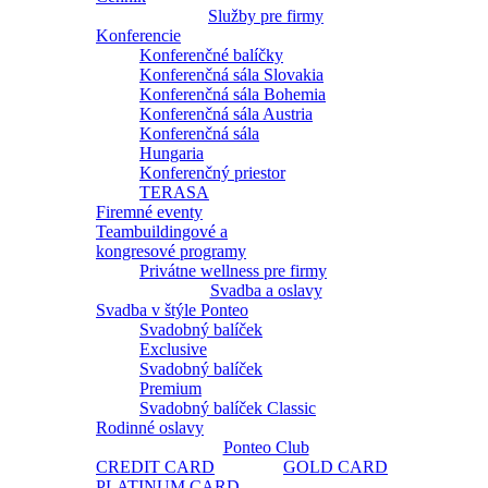
Služby pre firmy
Konferencie
Konferenčné balíčky
Konferenčná sála Slovakia
Konferenčná sála Bohemia
Konferenčná sála Austria
Konferenčná sála
Hungaria
Konferenčný priestor
TERASA
Firemné eventy
Teambuildingové a
kongresové programy
Privátne wellness pre firmy
Svadba a oslavy
Svadba v štýle Ponteo
Svadobný balíček
Exclusive
Svadobný balíček
Premium
Svadobný balíček Classic
Rodinné oslavy
Ponteo Club
CREDIT CARD
GOLD CARD
PLATINUM CARD