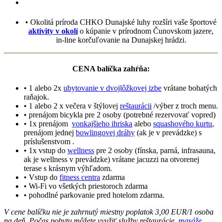
• Okolitá príroda CHKO Dunajské luhy rozšíri vaše športové
aktivity v okolí
o kúpanie v prírodnom Čunovskom jazere,
in-line korčuľovanie na Dunajskej hrádzi.
CENA balíčka zahŕňa:
• 1 alebo 2x
ubytovanie v dvojlôžkovej izbe
vrátane bohatých
raňajok.
• 1 alebo 2 x večera v štýlovej
reštaurácii
/výber z troch menu.
• prenájom bicykla pre 2 osoby (potrebné rezervovať vopred)
• 1x prenájom
vonkajšieho ihriska
alebo
squashového kurtu
,
prenájom jednej
bowlingovej dráhy
(ak je v prevádzke) s
príslušenstvom .
• 1x vstup do
wellness
pre 2 osoby (fínska, parná, infrasauna,
ak je wellness v prevádzke) vrátane jacuzzi na otvorenej
terase s krásnym výhľadom.
• Vstup do
fitness centra
zdarma
• Wi-Fi vo všetkých priestoroch zdarma
• pohodlné parkovanie pred hotelom zdarma.
V cene balíčku nie je zahrnutý miestny poplatok 3,00 EUR/1 osoba
na deň. Počas pobytu môžete využiť služby reštaurácie,
masáže