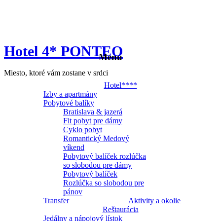
Hotel 4* PONTEO
Menu
Miesto, ktoré vám zostane v srdci
Hotel****
Izby a apartmány
Pobytové balíky
Bratislava & jazerá
Fit pobyt pre dámy
Cyklo pobyt
Romantický Medový
víkend
Pobytový balíček rozlúčka
so slobodou pre dámy
Pobytový balíček
Rozlúčka so slobodou pre
pánov
Transfer
Aktivity a okolie
Reštaurácia
Jedálny a nápojový lístok