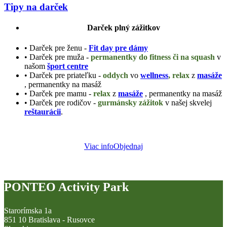
Tipy na darček
Darček plný zážitkov
• Darček pre ženu -
Fit day pre dámy
• Darček pre muža -
permanentky do fitness či na squash
v
našom
šport centre
• Darček pre priateľku -
oddych
vo
wellness
, relax
z
masáže
, permanentky na masáž
• Darček pre mamu -
relax
z
masáže
, permanentky na masáž
• Darček pre rodičov -
gurmánsky zážitok
v našej skvelej
reštaurácii
.
Viac info
Objednaj
PONTEO Activity Park
Starorímska 1a
851 10 Bratislava - Rusovce