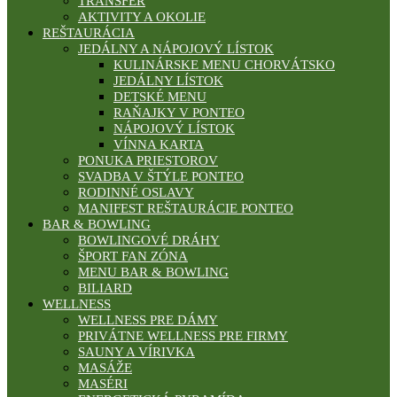
TRANSFER
AKTIVITY A OKOLIE
REŠTAURÁCIA
JEDÁLNY A NÁPOJOVÝ LÍSTOK
KULINÁRSKE MENU CHORVÁTSKO
JEDÁLNY LÍSTOK
DETSKÉ MENU
RAŇAJKY V PONTEO
NÁPOJOVÝ LÍSTOK
VÍNNA KARTA
PONUKA PRIESTOROV
SVADBA V ŠTÝLE PONTEO
RODINNÉ OSLAVY
MANIFEST REŠTAURÁCIE PONTEO
BAR & BOWLING
BOWLINGOVÉ DRÁHY
ŠPORT FAN ZÓNA
MENU BAR & BOWLING
BILIARD
WELLNESS
WELLNESS PRE DÁMY
PRIVÁTNE WELLNESS PRE FIRMY
SAUNY A VÍRIVKA
MASÁŽE
MASÉRI