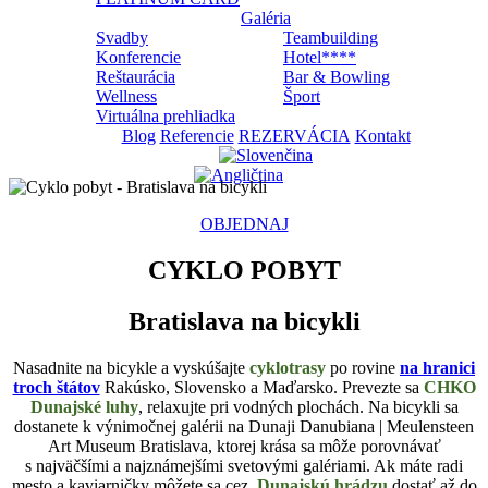
Galéria
Svadby
Teambuilding
Konferencie
Hotel****
Reštaurácia
Bar & Bowling
Wellness
Šport
Virtuálna prehliadka
Blog
Referencie
REZERVÁCIA
Kontakt
OBJEDNAJ
CYKLO POBYT
Bratislava na bicykli
Nasadnite na bicykle a vyskúšajte
cyklotrasy
po rovine
na hranici
troch štátov
Rakúsko, Slovensko a Maďarsko
. Prevezte sa
CHKO
Dunajské luhy
, relaxujte pri vodných plochách. Na bicykli sa
dostanete k výnimočnej galérii na Dunaji Danubiana | Meulensteen
Art Museum Bratislava, ktorej krása sa môže porovnávať
s najväčšími a najznámejšími svetovými galériami. Ak máte radi
mesto a kaviarničky môžete sa cez
Dunajskú hrádzu
dostať až do