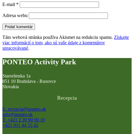
E-mail
*
Adresa webu
Táto webová stránka používa Akismet na redukciu spamu.
Získajte
viac informácií o tom, ako sú vaše údaje z komentárov
spracovávané
.
PONTEO Activity Park
Starorímska 1a
851 10 Bratislava - Rusovce
Slovakia
Recepcia
E: recepcia@ponteo.sk
info@ponteo.sk
T: +421 2 20 90 90 10
+421 911 44 55 42