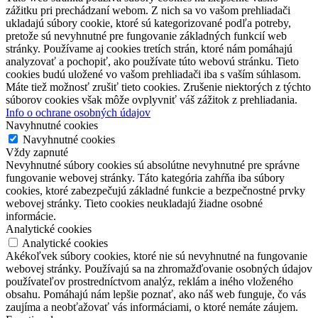
zážitku pri prechádzaní webom. Z nich sa vo vašom prehliadači
ukladajú súbory cookie, ktoré sú kategorizované podľa potreby,
pretože sú nevyhnutné pre fungovanie základných funkcií web
stránky. Používame aj cookies tretích strán, ktoré nám pomáhajú
analyzovať a pochopiť, ako používate túto webovú stránku. Tieto
cookies budú uložené vo vašom prehliadači iba s vaším súhlasom.
Máte tiež možnosť zrušiť tieto cookies. Zrušenie niektorých z týchto
súborov cookies však môže ovplyvniť váš zážitok z prehliadania.
Info o ochrane osobných údajov
Navyhnutné cookies
Navyhnutné cookies
Vždy zapnuté
Nevyhnutné súbory cookies sú absolútne nevyhnutné pre správne
fungovanie webovej stránky. Táto kategória zahŕňa iba súbory
cookies, ktoré zabezpečujú základné funkcie a bezpečnostné prvky
webovej stránky. Tieto cookies neukladajú žiadne osobné
informácie.
Analytické cookies
Analytické cookies
Akékoľvek súbory cookies, ktoré nie sú nevyhnutné na fungovanie
webovej stránky. Používajú sa na zhromažďovanie osobných údajov
používateľov prostredníctvom analýz, reklám a iného vloženého
obsahu. Pomáhajú nám lepšie poznať, ako náš web funguje, čo vás
zaujíma a neobťažovať vás informáciami, o ktoré nemáte záujem.