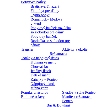
Pobytové balíky
Bratislava & jazerá
Fit pobyt pre dámy
Cyklo pobyt
Romantický Medový
víkend
Pobytový balíček rozlúčka
so slobodou pre dámy
Pobytový balíček
Rozlúčka so slobodou pre
pánov
Transfer
Aktivity a okolie
Reštaurácia
Jedálny a nápojový lístok
Kulinárske menu
Chorvátsko
Jedálny lístok
Detské menu
Raňajky v Ponteo
Nápojový lístok
Vínna karta
Ponuka priestorov
Svadba v štýle Ponteo
Rodinné oslavy
Manifest reštaurácie
Ponteo
Bar & Bowling