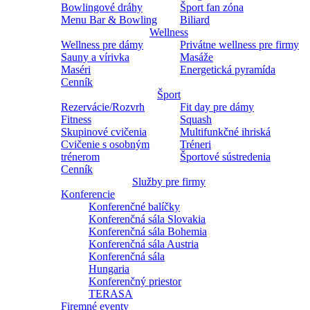
Bowlingové dráhy
Šport fan zóna
Menu Bar & Bowling
Biliard
Wellness
Wellness pre dámy
Privátne wellness pre firmy
Sauny a vírivka
Masáže
Maséri
Energetická pyramída
Cenník
Šport
Rezervácie/Rozvrh
Fit day pre dámy
Fitness
Squash
Skupinové cvičenia
Multifunkčné ihriská
Cvičenie s osobným
Tréneri
trénerom
Športové sústredenia
Cenník
Služby pre firmy
Konferencie
Konferenčné balíčky
Konferenčná sála Slovakia
Konferenčná sála Bohemia
Konferenčná sála Austria
Konferenčná sála
Hungaria
Konferenčný priestor
TERASA
Firemné eventy