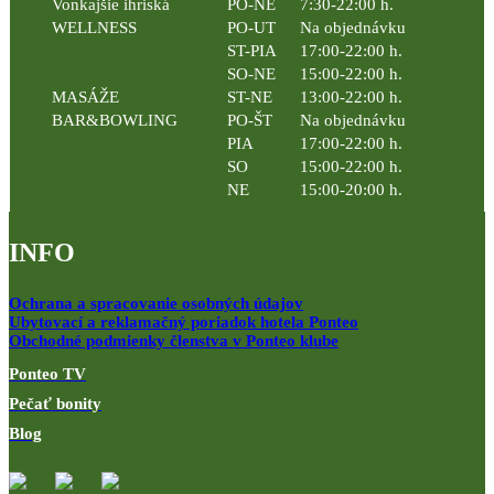
Vonkajšie ihriská
PO-NE
7:30-22:00 h.
WELLNESS
PO-UT
Na objednávku
ST-PIA
17:00-22:00 h.
SO-NE
15:00-22:00 h.
MASÁŽE
ST-NE
13:00-22:00 h.
BAR&BOWLING
PO-ŠT
Na objednávku
PIA
17:00-22:00 h.
SO
15:00-22:00 h.
NE
15:00-20:00 h.
INFO
Ochrana a spracovanie osobných údajov
Ubytovací a reklamačný poriadok hotela Ponteo
Obchodné podmienky členstva v Ponteo klube
Ponteo TV
Pečať bonity
Blog