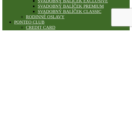
SVADOBNÝ BALÍČEK EXCLUSIVE
SVADOBNÝ BALÍČEK PREMIUM
SVADOBNÝ BALÍČEK CLASSIC
RODINNÉ OSLAVY
PONTEO CLUB
CREDIT CARD
GOLD CARD
PLATINUM CARD
GALÉRIA
SVADBY
TEAMBUILDING
KONFERENCIE
HOTEL****
REŠTAURÁCIA
BAR & BOWLING
WELLNESS
ŠPORT
VIRTUÁLNA PREHLIADKA
BLOG
REFERENCIE
REZERVÁCIA
KONTAKT