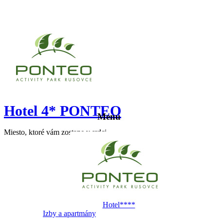
Hotel 4* PONTEO
Menu
Miesto, ktoré vám zostane v srdci
Hotel****
Izby a apartmány