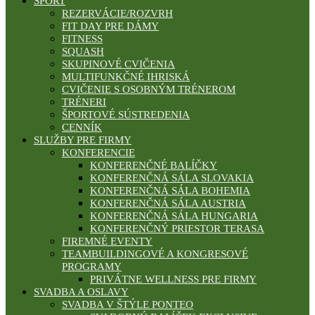
ŠPORT
REZERVÁCIE/ROZVRH
FIT DAY PRE DÁMY
FITNESS
SQUASH
SKUPINOVÉ CVIČENIA
MULTIFUNKČNÉ IHRISKÁ
CVIČENIE S OSOBNÝM TRÉNEROM
TRÉNERI
ŠPORTOVÉ SÚSTREDENIA
CENNÍK
SLUŽBY PRE FIRMY
KONFERENCIE
KONFERENČNÉ BALÍČKY
KONFERENČNÁ SÁLA SLOVAKIA
KONFERENČNÁ SÁLA BOHEMIA
KONFERENČNÁ SÁLA AUSTRIA
KONFERENČNÁ SÁLA HUNGARIA
KONFERENČNÝ PRIESTOR TERASA
FIREMNÉ EVENTY
TEAMBUILDINGOVÉ A KONGRESOVÉ
PROGRAMY
PRIVÁTNE WELLNESS PRE FIRMY
SVADBA A OSLAVY
SVADBA V ŠTÝLE PONTEO