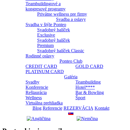
Teambuildingové a
kongresové programy
Privátne wellness pre firmy
Svadba a oslavy
Svadba v štýle Ponteo
Svadobný balíček
Exclusive
Svadobný balíček
Premium
Svadobný balíček Classic
Rodinné oslavy
Ponteo Club
CREDIT CARD
GOLD CARD
PLATINUM CARD
Galéria
Svadby
Teambuilding
Konferencie
Hotel****
Reštaurácia
Bar & Bowling
Wellness
Šport
Virtuálna prehliadka
Blog
Referencie
REZERVÁCIA
Kontakt