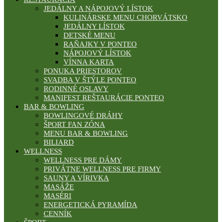
JEDÁLNY A NÁPOJOVÝ LÍSTOK
KULINÁRSKE MENU CHORVÁTSKO
JEDÁLNY LÍSTOK
DETSKÉ MENU
RAŇAJKY V PONTEO
NÁPOJOVÝ LÍSTOK
VÍNNA KARTA
PONUKA PRIESTOROV
SVADBA V ŠTÝLE PONTEO
RODINNÉ OSLAVY
MANIFEST REŠTAURÁCIE PONTEO
BAR & BOWLING
BOWLINGOVÉ DRÁHY
ŠPORT FAN ZÓNA
MENU BAR & BOWLING
BILIARD
WELLNESS
WELLNESS PRE DÁMY
PRIVÁTNE WELLNESS PRE FIRMY
SAUNY A VÍRIVKA
MASÁŽE
MASÉRI
ENERGETICKÁ PYRAMÍDA
CENNÍK