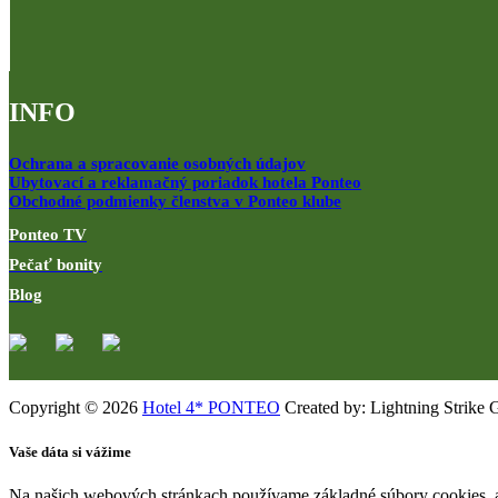
INFO
Ochrana a spracovanie osobných údajov
Ubytovací a reklamačný poriadok hotela Ponteo
Obchodné podmienky členstva v Ponteo klube
Ponteo TV
Pečať bonity
Blog
Copyright © 2026
Hotel 4* PONTEO
Created by: Lightning Strike 
Vaše dáta si vážime
Na našich webových stránkach používame základné súbory cookies, a