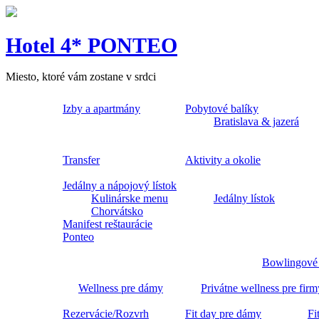
Hotel 4* PONTEO
Miesto, ktoré vám zostane v srdci
Izby a apartmány
Pobytové balíky
Bratislava & jazerá
Transfer
Aktivity a okolie
Jedálny a nápojový lístok
Kulinárske menu
Jedálny lístok
Chorvátsko
Manifest reštaurácie
Ponteo
Bowlingové
Wellness pre dámy
Privátne wellness pre firm
Rezervácie/Rozvrh
Fit day pre dámy
Fi