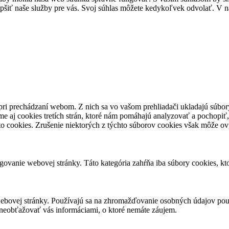
epšiť naše služby pre vás. Svoj súhlas môžete kedykoľvek odvolať. V na
pri prechádzaní webom. Z nich sa vo vašom prehliadači ukladajú súbory
e aj cookies tretích strán, ktoré nám pomáhajú analyzovať a pochopiť,
to cookies. Zrušenie niektorých z týchto súborov cookies však môže ov
ovanie webovej stránky. Táto kategória zahŕňa iba súbory cookies, k
ebovej stránky. Používajú sa na zhromažďovanie osobných údajov použ
neobťažovať vás informáciami, o ktoré nemáte záujem.