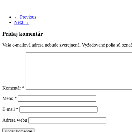
← Previous
Next →
Pridaj komentár
Vaša e-mailová adresa nebude zverejnená.
Vyžadované polia sú ozna
Komentár
*
Meno
*
E-mail
*
Adresa webu