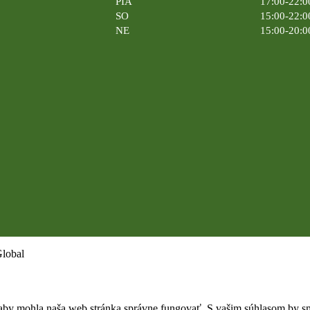
PIA
17:00-22:0
SO
15:00-22:0
NE
15:00-20:0
Global
by mohla naša web stránka správne fungovať. S vašim súhlasom by sme