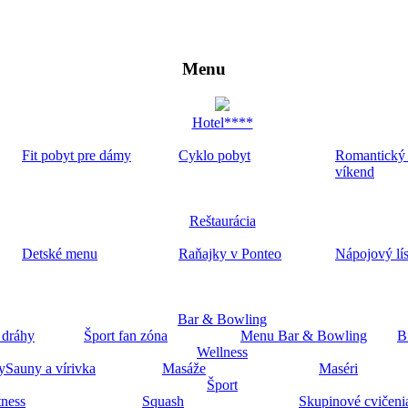
Menu
Hotel****
Fit pobyt pre dámy
Cyklo pobyt
Romantický
víkend
Reštaurácia
Detské menu
Raňajky v Ponteo
Nápojový lí
Bar & Bowling
 dráhy
Šport fan zóna
Menu Bar & Bowling
B
Wellness
y
Sauny a vírivka
Masáže
Maséri
Šport
tness
Squash
Skupinové cvičeni