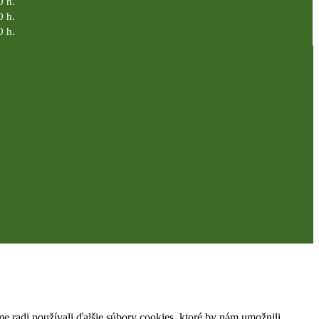
0 h.
0 h.
0 h.
 radi používali ďalšie súbory cookies, ktoré by nám umožnili