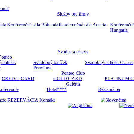
nník
Služby pre firmy
akia
Konferenčná sála Bohemia
Konferenčná sála Austria
Konferenčná
Hungaria
Svadba a oslavy
Ponteo
 balíček
Svadobný balíček
Svadobný balíček Classic
e
Premium
Ponteo Club
CREDIT CARD
GOLD CARD
PLATINUM 
Galéria
nferencie
Hotel****
Reštaurácia
ncie
REZERVÁCIA
Kontakt