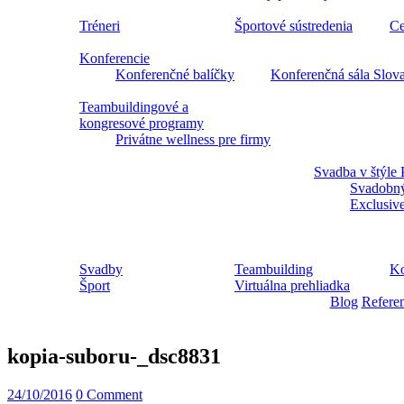
Tréneri
Športové sústredenia
Ce
Konferencie
Konferenčné balíčky
Konferenčná sála Slov
Teambuildingové a
kongresové programy
Privátne wellness pre firmy
Svadba v štýle 
Svadobný
Exclusiv
Svadby
Teambuilding
Ko
Šport
Virtuálna prehliadka
Blog
Refere
kopia-suboru-_dsc8831
24/10/2016
0 Comment