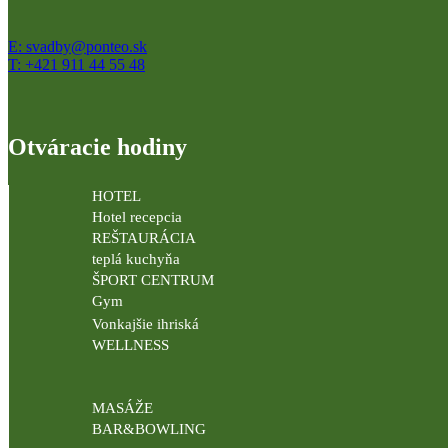
E: svadby@ponteo.sk
T: +421 911 44 55 48
Otváracie hodiny
HOTEL
Hotel recepcia
REŠTAURÁCIA
teplá kuchyňa
ŠPORT CENTRUM
Gym
Vonkajšie ihriská
WELLNESS
MASÁŽE
BAR&BOWLING