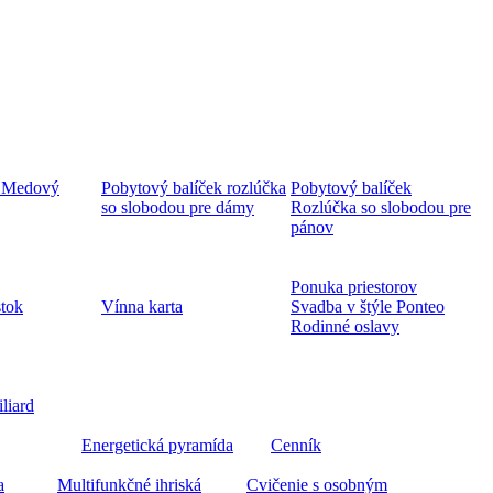
 Medový
Pobytový balíček rozlúčka
Pobytový balíček
so slobodou pre dámy
Rozlúčka so slobodou pre
pánov
Ponuka priestorov
stok
Vínna karta
Svadba v štýle Ponteo
Rodinné oslavy
iliard
Energetická pyramída
Cenník
a
Multifunkčné ihriská
Cvičenie s osobným