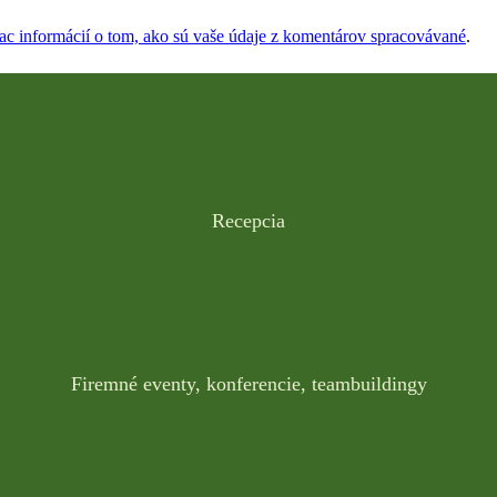
iac informácií o tom, ako sú vaše údaje z komentárov spracovávané
.
Recepcia
Firemné eventy, konferencie, teambuildingy