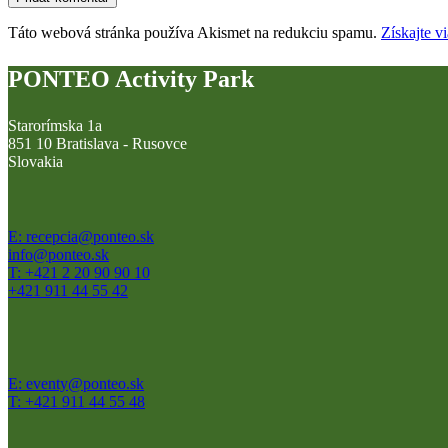
Táto webová stránka používa Akismet na redukciu spamu.
Získajte v
PONTEO Activity Park
Starorímska 1a
851 10 Bratislava - Rusovce
Slovakia
E: recepcia@ponteo.sk
info@ponteo.sk
T: +421 2 20 90 90 10
+421 911 44 55 42
E: eventy@ponteo.sk
T: +421 911 44 55 48