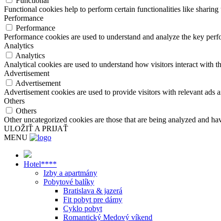
Functional
Functional cookies help to perform certain functionalities like sharing 
Performance
Performance
Performance cookies are used to understand and analyze the key perfor
Analytics
Analytics
Analytical cookies are used to understand how visitors interact with th
Advertisement
Advertisement
Advertisement cookies are used to provide visitors with relevant ads 
Others
Others
Other uncategorized cookies are those that are being analyzed and have
ULOŽIŤ A PRIJAŤ
MENU
Hotel****
Izby a apartmány
Pobytové balíky
Bratislava & jazerá
Fit pobyt pre dámy
Cyklo pobyt
Romantický Medový víkend