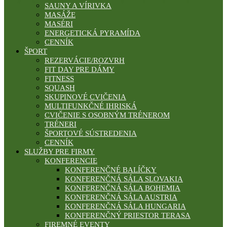
SAUNY A VÍRIVKA
MASÁŽE
MASÉRI
ENERGETICKÁ PYRAMÍDA
CENNÍK
ŠPORT
REZERVÁCIE/ROZVRH
FIT DAY PRE DÁMY
FITNESS
SQUASH
SKUPINOVÉ CVIČENIA
MULTIFUNKČNÉ IHRISKÁ
CVIČENIE S OSOBNÝM TRÉNEROM
TRÉNERI
ŠPORTOVÉ SÚSTREDENIA
CENNÍK
SLUŽBY PRE FIRMY
KONFERENCIE
KONFERENČNÉ BALÍČKY
KONFERENČNÁ SÁLA SLOVAKIA
KONFERENČNÁ SÁLA BOHEMIA
KONFERENČNÁ SÁLA AUSTRIA
KONFERENČNÁ SÁLA HUNGARIA
KONFERENČNÝ PRIESTOR TERASA
FIREMNÉ EVENTY