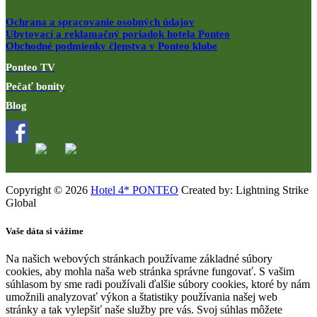
Ochrana a spracovanie osobných údajov
Ubytovací a reklamačný poriadok hotela Ponteo
Obchodné podmienky členstva v Ponteo klube
Ponteo TV
Pečať bonity
Blog
Copyright © 2026
Hotel 4* PONTEO
Created by: Lightning Strike
Global
Vaše dáta si vážime
Na našich webových stránkach používame základné súbory
cookies, aby mohla naša web stránka správne fungovať. S vašim
súhlasom by sme radi používali ďalšie súbory cookies, ktoré by nám
umožnili analyzovať výkon a štatistiky používania našej web
stránky a tak vylepšiť naše služby pre vás. Svoj súhlas môžete