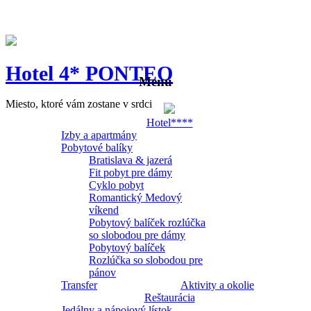
Hotel 4* PONTEO
Menu
Miesto, ktoré vám zostane v srdci
Hotel****
Izby a apartmány
Pobytové balíky
Bratislava & jazerá
Fit pobyt pre dámy
Cyklo pobyt
Romantický Medový
víkend
Pobytový balíček rozlúčka
so slobodou pre dámy
Pobytový balíček
Rozlúčka so slobodou pre
pánov
Transfer
Aktivity a okolie
Reštaurácia
Jedálny a nápojový lístok