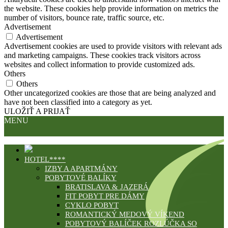
the website. These cookies help provide information on metrics the
number of visitors, bounce rate, traffic source, etc.
Advertisement
Advertisement
Advertisement cookies are used to provide visitors with relevant ads
and marketing campaigns. These cookies track visitors across
websites and collect information to provide customized ads.
Others
Others
Other uncategorized cookies are those that are being analyzed and
have not been classified into a category as yet.
ULOŽIŤ A PRIJAŤ
MENU
HOTEL****
IZBY A APARTMÁNY
POBYTOVÉ BALÍKY
BRATISLAVA & JAZERÁ
FIT POBYT PRE DÁMY
CYKLO POBYT
ROMANTICKÝ MEDOVÝ VÍKEND
POBYTOVÝ BALÍČEK ROZLÚČKA SO