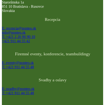
Starorímska 1a
851 10 Bratislava - Rusovce
Slovakia
Recepcia
E: recepcia@ponteo.sk
info@ponteo.sk
T: +421 2 20 90 90 10
+421 911 44 55 42
Firemné eventy, konferencie, teambuildingy
E: eventy@ponteo.sk
T: +421 911 44 55 48
Svadby a oslavy
E: svadby@ponteo.sk
T: +421 911 44 55 48