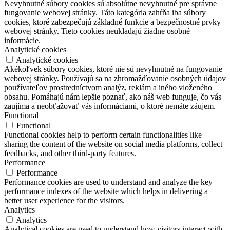
Nevyhnutné súbory cookies sú absolútne nevyhnutné pre správne
fungovanie webovej stránky. Táto kategória zahŕňa iba súbory
cookies, ktoré zabezpečujú základné funkcie a bezpečnostné prvky
webovej stránky. Tieto cookies neukladajú žiadne osobné
informácie.
Analytické cookies
Analytické cookies
Akékoľvek súbory cookies, ktoré nie sú nevyhnutné na fungovanie
webovej stránky. Používajú sa na zhromažďovanie osobných údajov
používateľov prostredníctvom analýz, reklám a iného vloženého
obsahu. Pomáhajú nám lepšie poznať, ako náš web funguje, čo vás
zaujíma a neobťažovať vás informáciami, o ktoré nemáte záujem.
Functional
Functional
Functional cookies help to perform certain functionalities like
sharing the content of the website on social media platforms, collect
feedbacks, and other third-party features.
Performance
Performance
Performance cookies are used to understand and analyze the key
performance indexes of the website which helps in delivering a
better user experience for the visitors.
Analytics
Analytics
Analytical cookies are used to understand how visitors interact with