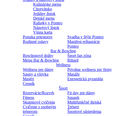
Kulinárske menu
Chorvátsko
Jedálny lístok
Detské menu
Raňajky v Ponteo
Nápojový lístok
Vínna karta
Ponuka priestorov
Svadba v štýle Ponteo
Rodinné oslavy
Manifest reštaurácie
Ponteo
Bar & Bowling
Bowlingové dráhy
Šport fan zóna
Menu Bar & Bowling
Biliard
Wellness
Wellness pre dámy
Privátne wellness pre firmy
Sauny a vírivka
Masáže
Maséri
Energetická pyramída
Cenník
Šport
Rezervácie/Rozvrh
Fit day pre dámy
Fitness
Squash
Skupinové cvičenia
Multifunkčné ihriská
Cvičenie s osobným
Tréneri
trénerom
Športové sústredenia