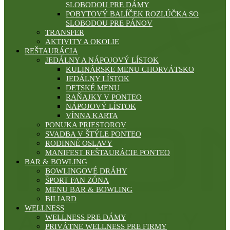
SLOBODOU PRE DÁMY
POBYTOVÝ BALÍČEK ROZLÚČKA SO
SLOBODOU PRE PÁNOV
TRANSFER
AKTIVITY A OKOLIE
REŠTAURÁCIA
JEDÁLNY A NÁPOJOVÝ LÍSTOK
KULINÁRSKE MENU CHORVÁTSKO
JEDÁLNY LÍSTOK
DETSKÉ MENU
RAŇAJKY V PONTEO
NÁPOJOVÝ LÍSTOK
VÍNNA KARTA
PONUKA PRIESTOROV
SVADBA V ŠTÝLE PONTEO
RODINNÉ OSLAVY
MANIFEST REŠTAURÁCIE PONTEO
BAR & BOWLING
BOWLINGOVÉ DRÁHY
ŠPORT FAN ZÓNA
MENU BAR & BOWLING
BILIARD
WELLNESS
WELLNESS PRE DÁMY
PRIVÁTNE WELLNESS PRE FIRMY