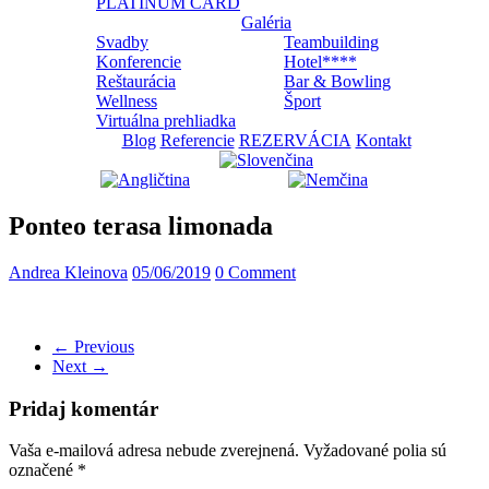
PLATINUM CARD
Galéria
Svadby
Teambuilding
Konferencie
Hotel****
Reštaurácia
Bar & Bowling
Wellness
Šport
Virtuálna prehliadka
Blog
Referencie
REZERVÁCIA
Kontakt
Ponteo terasa limonada
Andrea Kleinova
05/06/2019
0 Comment
← Previous
Next →
Pridaj komentár
Vaša e-mailová adresa nebude zverejnená.
Vyžadované polia sú
označené
*