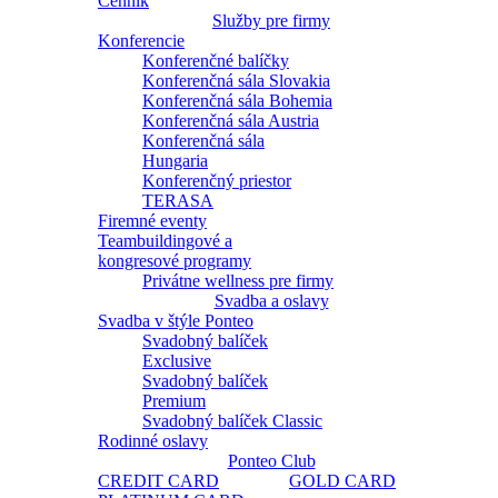
Cenník
Služby pre firmy
Konferencie
Konferenčné balíčky
Konferenčná sála Slovakia
Konferenčná sála Bohemia
Konferenčná sála Austria
Konferenčná sála
Hungaria
Konferenčný priestor
TERASA
Firemné eventy
Teambuildingové a
kongresové programy
Privátne wellness pre firmy
Svadba a oslavy
Svadba v štýle Ponteo
Svadobný balíček
Exclusive
Svadobný balíček
Premium
Svadobný balíček Classic
Rodinné oslavy
Ponteo Club
CREDIT CARD
GOLD CARD