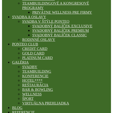
TEAMBUILDINGOVÉ A KONGRESOVÉ
PROGRAMY
PRIVÁTNE WELLNESS PRE FIRMY
SVADBA A OSLAVY
SVADBA V ŠTÝLE PONTEO
SVADOBNÝ BALÍČEK EXCLUSIVE
SVADOBNÝ BALÍČEK PREMIUM
SVADOBNÝ BALÍČEK CLASSIC
RODINNÉ OSLAVY
PONTEO CLUB
CREDIT CARD
GOLD CARD
PLATINUM CARD
GALÉRIA
SVADBY
TEAMBUILDING
KONFERENCIE
HOTEL****
REŠTAURÁCIA
BAR & BOWLING
WELLNESS
ŠPORT
VIRTUÁLNA PREHLIADKA
BLOG
REFERENCIE