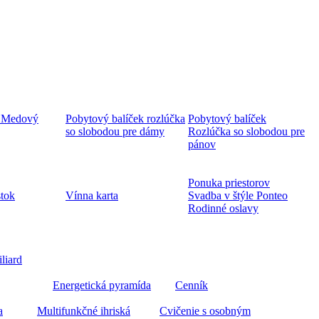
 Medový
Pobytový balíček rozlúčka
Pobytový balíček
so slobodou pre dámy
Rozlúčka so slobodou pre
pánov
Ponuka priestorov
stok
Vínna karta
Svadba v štýle Ponteo
Rodinné oslavy
iliard
Energetická pyramída
Cenník
a
Multifunkčné ihriská
Cvičenie s osobným