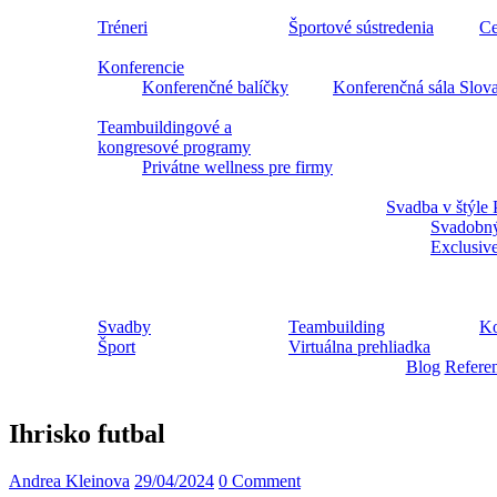
Tréneri
Športové sústredenia
Ce
Konferencie
Konferenčné balíčky
Konferenčná sála Slov
Teambuildingové a
kongresové programy
Privátne wellness pre firmy
Svadba v štýle 
Svadobný
Exclusiv
Svadby
Teambuilding
Ko
Šport
Virtuálna prehliadka
Blog
Refere
Ihrisko futbal
Andrea Kleinova
29/04/2024
0 Comment