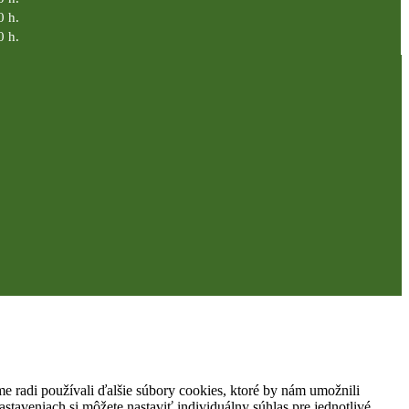
0 h.
0 h.
 radi používali ďalšie súbory cookies, ktoré by nám umožnili
staveniach si môžete nastaviť individuálny súhlas pre jednotlivé