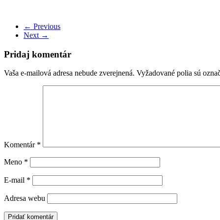
← Previous
Next →
Pridaj komentár
Vaša e-mailová adresa nebude zverejnená.
Vyžadované polia sú ozna
Komentár
*
Meno
*
E-mail
*
Adresa webu