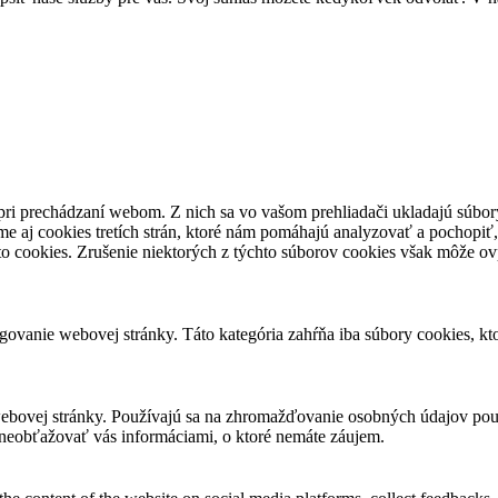
pri prechádzaní webom. Z nich sa vo vašom prehliadači ukladajú súbory
e aj cookies tretích strán, ktoré nám pomáhajú analyzovať a pochopiť,
to cookies. Zrušenie niektorých z týchto súborov cookies však môže ov
ovanie webovej stránky. Táto kategória zahŕňa iba súbory cookies, k
ebovej stránky. Používajú sa na zhromažďovanie osobných údajov použ
neobťažovať vás informáciami, o ktoré nemáte záujem.