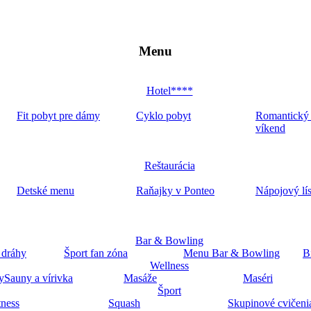
Menu
Hotel****
Fit pobyt pre dámy
Cyklo pobyt
Romantický
víkend
Reštaurácia
Detské menu
Raňajky v Ponteo
Nápojový lí
Bar & Bowling
 dráhy
Šport fan zóna
Menu Bar & Bowling
B
Wellness
y
Sauny a vírivka
Masáže
Maséri
Šport
tness
Squash
Skupinové cvičeni