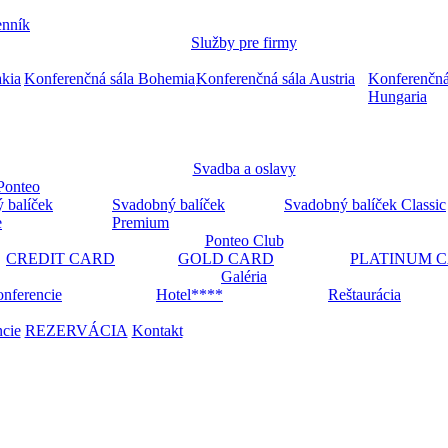
nník
Služby pre firmy
akia
Konferenčná sála Bohemia
Konferenčná sála Austria
Konferenčná
Hungaria
Svadba a oslavy
Ponteo
 balíček
Svadobný balíček
Svadobný balíček Classic
e
Premium
Ponteo Club
CREDIT CARD
GOLD CARD
PLATINUM 
Galéria
nferencie
Hotel****
Reštaurácia
ncie
REZERVÁCIA
Kontakt