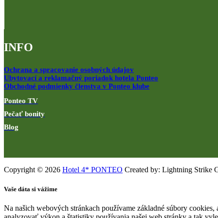
INFO
Ochrana a spracovanie osobných údajov
Ubytovací a reklamačný poriadok hotela Ponteo
Obchodné podmienky členstva v Ponteo klube
Ponteo TV
Pečať bonity
Blog
Copyright © 2026
Hotel 4* PONTEO
Created by: Lightning Strike 
Vaše dáta si vážime
Na našich webových stránkach používame základné súbory cookies, a
analyzovať výkon a štatistiky používania našej web stránky a tak vyl