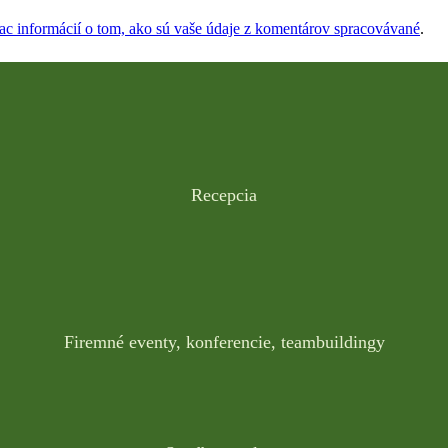
iac informácií o tom, ako sú vaše údaje z komentárov spracovávané
.
Recepcia
Firemné eventy, konferencie, teambuildingy