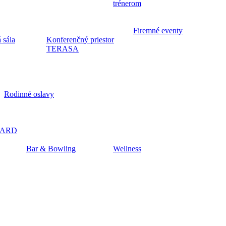
trénerom
Firemné eventy
 sála
Konferenčný priestor
TERASA
Rodinné oslavy
CARD
Bar & Bowling
Wellness