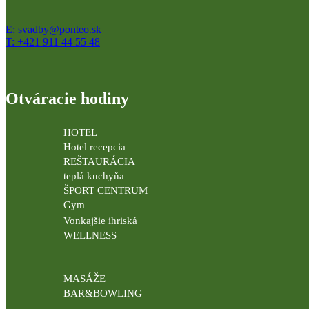
E: svadby@ponteo.sk
T: +421 911 44 55 48
Otváracie hodiny
HOTEL
Hotel recepcia
REŠTAURÁCIA
teplá kuchyňa
ŠPORT CENTRUM
Gym
Vonkajšie ihriská
WELLNESS
MASÁŽE
BAR&BOWLING