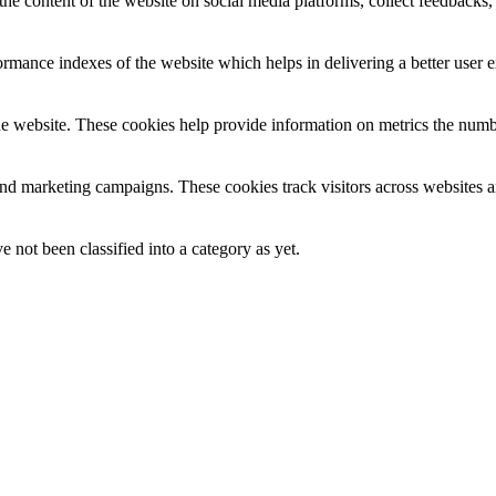
the content of the website on social media platforms, collect feedbacks, 
mance indexes of the website which helps in delivering a better user ex
e website. These cookies help provide information on metrics the number 
and marketing campaigns. These cookies track visitors across websites a
 not been classified into a category as yet.