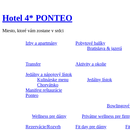
Hotel 4* PONTEO
Miesto, ktoré vám zostane v srdci
Izby a apartmány
Pobytové balíky
Bratislava & jazerá
Transfer
Aktivity a okolie
Jedálny a nápojový lístok
Kulinárske menu
Jedálny lístok
Chorvátsko
Manifest reštaurácie
Ponteo
Bowlingové
Wellness pre dámy
Privátne wellness pre firm
Rezervácie/Rozvrh
Fit day pre dámy
Fi