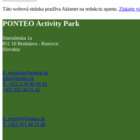
Táto webová stránka používa Akismet na redukciu spamu.
Získajte v
PONTEO Activity Park
Starorímska 1a
851 10 Bratislava - Rusovce
Slovakia
E: recepcia@ponteo.sk
info@ponteo.sk
T: +421 2 20 90 90 10
+421 911 44 55 42
E: eventy@ponteo.sk
T: +421 911 44 55 48