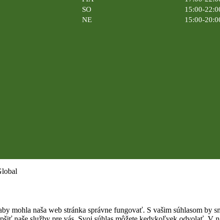
SO
15:00-22:0
NE
15:00-20:0
Global
by mohla naša web stránka správne fungovať. S vašim súhlasom by sme
epšiť naše služby pre vás. Svoj súhlas môžete kedykoľvek odvolať. V na