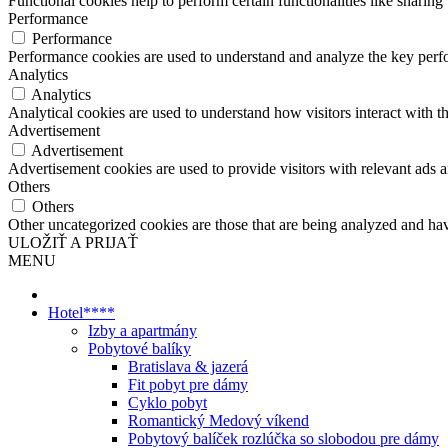
Functional cookies help to perform certain functionalities like sharing 
Performance
Performance
Performance cookies are used to understand and analyze the key perfor
Analytics
Analytics
Analytical cookies are used to understand how visitors interact with th
Advertisement
Advertisement
Advertisement cookies are used to provide visitors with relevant ads 
Others
Others
Other uncategorized cookies are those that are being analyzed and have
ULOŽIŤ A PRIJAŤ
MENU
Hotel****
Izby a apartmány
Pobytové balíky
Bratislava & jazerá
Fit pobyt pre dámy
Cyklo pobyt
Romantický Medový víkend
Pobytový balíček rozlúčka so slobodou pre dámy