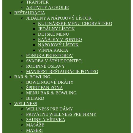
TRANSFER
AKTIVITY A OKOLIE
REŠTAURÁCIA
JEDÁLNY A NÁPOJOVÝ LÍSTOK
KULINÁRSKE MENU CHORVÁTSKO
JEDÁLNY LÍSTOK
DETSKÉ MENU
RAŇAJKY V PONTEO
NÁPOJOVÝ LÍSTOK
VÍNNA KARTA
PONUKA PRIESTOROV
SVADBA V ŠTÝLE PONTEO
RODINNÉ OSLAVY
MANIFEST REŠTAURÁCIE PONTEO
BAR & BOWLING
BOWLINGOVÉ DRÁHY
ŠPORT FAN ZÓNA
MENU BAR & BOWLING
BILIARD
WELLNESS
WELLNESS PRE DÁMY
PRIVÁTNE WELLNESS PRE FIRMY
SAUNY A VÍRIVKA
MASÁŽE
MASÉRI