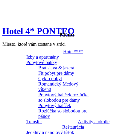
Hotel 4* PONTEO
Menu
Miesto, ktoré vám zostane v srdci
Hotel****
Izby a apartmány
Pobytové balíky
Bratislava & jazerá
Fit pobyt pre dámy
Cyklo pobyt
Romantický Medový
víkend
Pobytový balíček rozlúčka
so slobodou pre dámy
Pobytový balíček
Rozlúčka so slobodou pre
pánov
Transfer
Aktivity a okolie
Reštaurácia
Jedálny a nápojový lístok