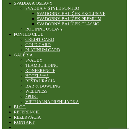
SVADBA A OSLAVY
SVADBA V ŠTÝLE PONTEO
SVADOBNÝ BALÍČEK EXCLUSIVE
SVADOBNÝ BALÍČEK PREMIUM
SVADOBNÝ BALÍČEK CLASSIC
RODINNÉ OSLAVY
PONTEO CLUB
CREDIT CARD
GOLD CARD
PLATINUM CARD
GALÉRIA
SVADBY
TEAMBUILDING
KONFERENCIE
HOTEL****
REŠTAURÁCIA
BAR & BOWLING
WELLNESS
ŠPORT
VIRTUÁLNA PREHLIADKA
BLOG
REFERENCIE
REZERVÁCIA
KONTAKT