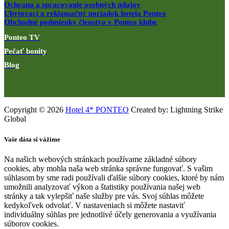
Ochrana a spracovanie osobných údajov
Ubytovací a reklamačný poriadok hotela Ponteo
Obchodné podmienky členstva v Ponteo klube
Ponteo TV
Pečať bonity
Blog
Copyright © 2026
Hotel 4* PONTEO
Created by: Lightning Strike
Global
Vaše dáta si vážime
Na našich webových stránkach používame základné súbory
cookies, aby mohla naša web stránka správne fungovať. S vašim
súhlasom by sme radi používali ďalšie súbory cookies, ktoré by nám
umožnili analyzovať výkon a štatistiky používania našej web
stránky a tak vylepšiť naše služby pre vás. Svoj súhlas môžete
kedykoľvek odvolať. V nastaveniach si môžete nastaviť
individuálny súhlas pre jednotlivé účely generovania a využívania
súborov cookies.