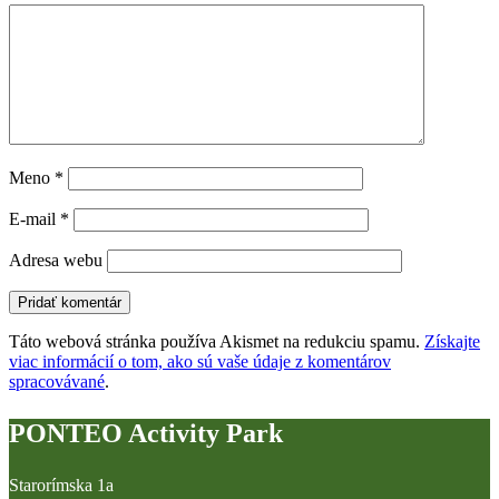
Meno
*
E-mail
*
Adresa webu
Táto webová stránka používa Akismet na redukciu spamu.
Získajte
viac informácií o tom, ako sú vaše údaje z komentárov
spracovávané
.
PONTEO Activity Park
Starorímska 1a