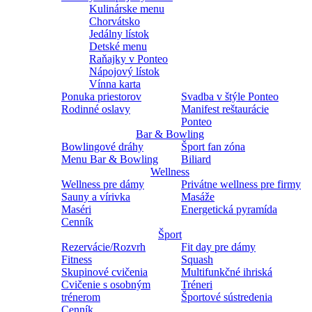
Kulinárske menu
Chorvátsko
Jedálny lístok
Detské menu
Raňajky v Ponteo
Nápojový lístok
Vínna karta
Ponuka priestorov
Svadba v štýle Ponteo
Rodinné oslavy
Manifest reštaurácie
Ponteo
Bar & Bowling
Bowlingové dráhy
Šport fan zóna
Menu Bar & Bowling
Biliard
Wellness
Wellness pre dámy
Privátne wellness pre firmy
Sauny a vírivka
Masáže
Maséri
Energetická pyramída
Cenník
Šport
Rezervácie/Rozvrh
Fit day pre dámy
Fitness
Squash
Skupinové cvičenia
Multifunkčné ihriská
Cvičenie s osobným
Tréneri
trénerom
Športové sústredenia
Cenník