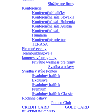
Služby pre firmy
Konferencie
Konferenčné balíčky
Konferenčná sála Slovakia
Konferenčná sála Bohemia
Konferenčná sála Austria
Konferenčná sála
Hungaria
Konferenčný priestor
TERASA
Firemné eventy
Teambuildingové a
kongresové programy
Privátne wellness pre firmy
Svadba a oslavy
Svadba v štýle Ponteo
Svadobný balíček
Exclusive
Svadobný balíček
Premium
Svadobný balíček Classic
Rodinné oslavy
Ponteo Club
CREDIT CARD
GOLD CARD
PLATINUM CARD