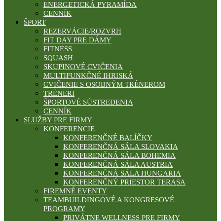
ENERGETICKÁ PYRAMÍDA
CENNÍK
ŠPORT
REZERVÁCIE/ROZVRH
FIT DAY PRE DÁMY
FITNESS
SQUASH
SKUPINOVÉ CVIČENIA
MULTIFUNKČNÉ IHRISKÁ
CVIČENIE S OSOBNÝM TRÉNEROM
TRÉNERI
ŠPORTOVÉ SÚSTREDENIA
CENNÍK
SLUŽBY PRE FIRMY
KONFERENCIE
KONFERENČNÉ BALÍČKY
KONFERENČNÁ SÁLA SLOVAKIA
KONFERENČNÁ SÁLA BOHEMIA
KONFERENČNÁ SÁLA AUSTRIA
KONFERENČNÁ SÁLA HUNGARIA
KONFERENČNÝ PRIESTOR TERASA
FIREMNÉ EVENTY
TEAMBUILDINGOVÉ A KONGRESOVÉ
PROGRAMY
PRIVÁTNE WELLNESS PRE FIRMY