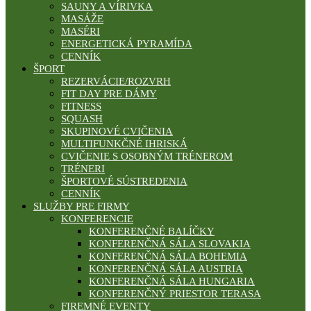
SAUNY A VÍRIVKA
MASÁŽE
MASÉRI
ENERGETICKÁ PYRAMÍDA
CENNÍK
ŠPORT
REZERVÁCIE/ROZVRH
FIT DAY PRE DÁMY
FITNESS
SQUASH
SKUPINOVÉ CVIČENIA
MULTIFUNKČNÉ IHRISKÁ
CVIČENIE S OSOBNÝM TRÉNEROM
TRÉNERI
ŠPORTOVÉ SÚSTREDENIA
CENNÍK
SLUŽBY PRE FIRMY
KONFERENCIE
KONFERENČNÉ BALÍČKY
KONFERENČNÁ SÁLA SLOVAKIA
KONFERENČNÁ SÁLA BOHEMIA
KONFERENČNÁ SÁLA AUSTRIA
KONFERENČNÁ SÁLA HUNGARIA
KONFERENČNÝ PRIESTOR TERASA
FIREMNÉ EVENTY