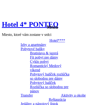
Hotel 4* PONTEO
Menu
Miesto, ktoré vám zostane v srdci
Hotel****
Izby a apartmány
Pobytové balíky
Bratislava & jazerá
Fit pobyt pre dámy
Cyklo pobyt
Romantický Medový
víkend
Pobytový balíček rozlúčka
so slobodou pre dámy
Pobytový balíček
Rozlúčka so slobodou pre
pánov
Transfer
Aktivity a okolie
Reštaurácia
Jedálny a nápojový lístok