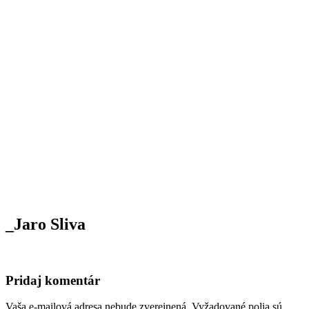
_Jaro Sliva
Pridaj komentár
Vaša e-mailová adresa nebude zverejnená.
Vyžadované polia sú