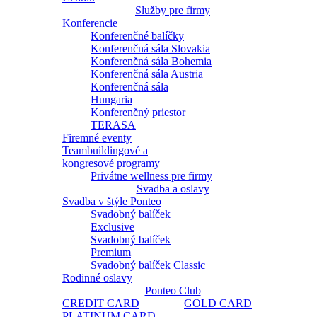
Služby pre firmy
Konferencie
Konferenčné balíčky
Konferenčná sála Slovakia
Konferenčná sála Bohemia
Konferenčná sála Austria
Konferenčná sála
Hungaria
Konferenčný priestor
TERASA
Firemné eventy
Teambuildingové a
kongresové programy
Privátne wellness pre firmy
Svadba a oslavy
Svadba v štýle Ponteo
Svadobný balíček
Exclusive
Svadobný balíček
Premium
Svadobný balíček Classic
Rodinné oslavy
Ponteo Club
CREDIT CARD
GOLD CARD
PLATINUM CARD