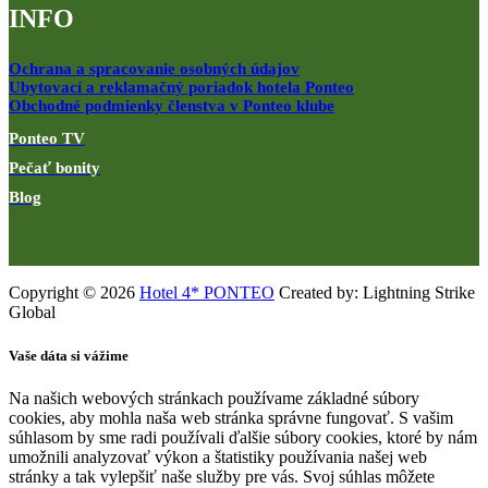
INFO
Ochrana a spracovanie osobných údajov
Ubytovací a reklamačný poriadok hotela Ponteo
Obchodné podmienky členstva v Ponteo klube
Ponteo TV
Pečať bonity
Blog
Copyright © 2026
Hotel 4* PONTEO
Created by: Lightning Strike
Global
Vaše dáta si vážime
Na našich webových stránkach používame základné súbory
cookies, aby mohla naša web stránka správne fungovať. S vašim
súhlasom by sme radi používali ďalšie súbory cookies, ktoré by nám
umožnili analyzovať výkon a štatistiky používania našej web
stránky a tak vylepšiť naše služby pre vás. Svoj súhlas môžete