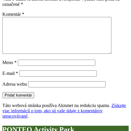
označené
*
Komentár
*
Meno
*
E-mail
*
Adresa webu
Táto webová stránka používa Akismet na redukciu spamu.
Získajte
viac informácií o tom, ako sú vaše údaje z komentárov
spracovávané
.
PONTEO Activity Park