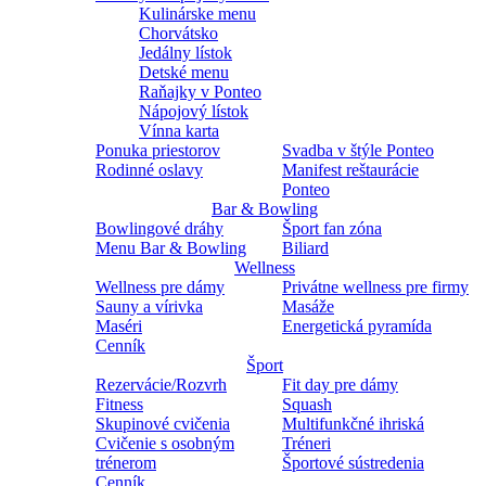
Kulinárske menu
Chorvátsko
Jedálny lístok
Detské menu
Raňajky v Ponteo
Nápojový lístok
Vínna karta
Ponuka priestorov
Svadba v štýle Ponteo
Rodinné oslavy
Manifest reštaurácie
Ponteo
Bar & Bowling
Bowlingové dráhy
Šport fan zóna
Menu Bar & Bowling
Biliard
Wellness
Wellness pre dámy
Privátne wellness pre firmy
Sauny a vírivka
Masáže
Maséri
Energetická pyramída
Cenník
Šport
Rezervácie/Rozvrh
Fit day pre dámy
Fitness
Squash
Skupinové cvičenia
Multifunkčné ihriská
Cvičenie s osobným
Tréneri
trénerom
Športové sústredenia
Cenník