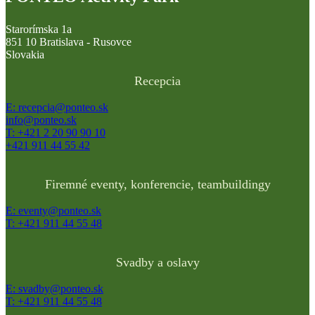
Starorímska 1a
851 10 Bratislava - Rusovce
Slovakia
Recepcia
E: recepcia@ponteo.sk
info@ponteo.sk
T: +421 2 20 90 90 10
+421 911 44 55 42
Firemné eventy, konferencie, teambuildingy
E: eventy@ponteo.sk
T: +421 911 44 55 48
Svadby a oslavy
E: svadby@ponteo.sk
T: +421 911 44 55 48