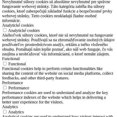
Nevyhnutné súbory cookies sú absolútne nevyhnutné pre správne
fungovanie webovej stránky. Táto kategória zahŕňa iba súbory
cookies, ktoré zabezpečujú základné funkcie a bezpečnostné prvky
webovej stránky. Tieto cookies neukladajú žiadne osobné
informácie.
Analytické cookies
Analytické cookies
Akékoľvek súbory cookies, ktoré nie sú nevyhnutné na fungovanie
webovej stránky. Používajú sa na zhromažďovanie osobných údajov
používateľov prostredníctvom analýz, reklám a iného vloženého
obsahu. Pomáhajú nám lepšie poznať, ako náš web funguje, čo vás
zaujíma a neobťažovať vás informáciami, o ktoré nemáte záujem.
Functional
Functional
Functional cookies help to perform certain functionalities like
sharing the content of the website on social media platforms, collect
feedbacks, and other third-party features.
Performance
Performance
Performance cookies are used to understand and analyze the key
performance indexes of the website which helps in delivering a
better user experience for the visitors.
Analytics
Analytics
Analytical cookies are used to understand how visitors interact with