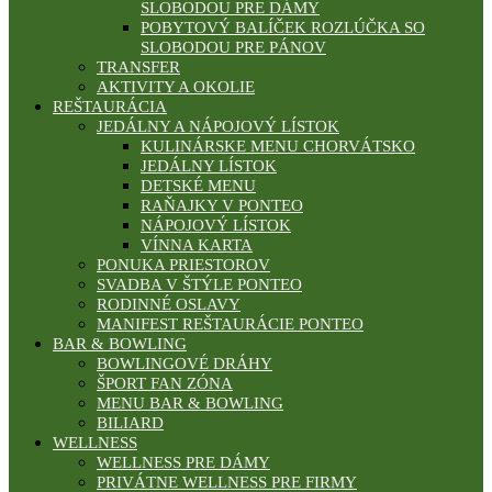
SLOBODOU PRE DÁMY
POBYTOVÝ BALÍČEK ROZLÚČKA SO
SLOBODOU PRE PÁNOV
TRANSFER
AKTIVITY A OKOLIE
REŠTAURÁCIA
JEDÁLNY A NÁPOJOVÝ LÍSTOK
KULINÁRSKE MENU CHORVÁTSKO
JEDÁLNY LÍSTOK
DETSKÉ MENU
RAŇAJKY V PONTEO
NÁPOJOVÝ LÍSTOK
VÍNNA KARTA
PONUKA PRIESTOROV
SVADBA V ŠTÝLE PONTEO
RODINNÉ OSLAVY
MANIFEST REŠTAURÁCIE PONTEO
BAR & BOWLING
BOWLINGOVÉ DRÁHY
ŠPORT FAN ZÓNA
MENU BAR & BOWLING
BILIARD
WELLNESS
WELLNESS PRE DÁMY
PRIVÁTNE WELLNESS PRE FIRMY