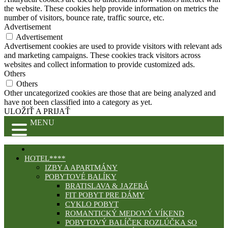
the website. These cookies help provide information on metrics the
number of visitors, bounce rate, traffic source, etc.
Advertisement
Advertisement
Advertisement cookies are used to provide visitors with relevant ads
and marketing campaigns. These cookies track visitors across
websites and collect information to provide customized ads.
Others
Others
Other uncategorized cookies are those that are being analyzed and
have not been classified into a category as yet.
ULOŽIŤ A PRIJAŤ
MENU
HOTEL****
IZBY A APARTMÁNY
POBYTOVÉ BALÍKY
BRATISLAVA & JAZERÁ
FIT POBYT PRE DÁMY
CYKLO POBYT
ROMANTICKÝ MEDOVÝ VÍKEND
POBYTOVÝ BALÍČEK ROZLÚČKA SO