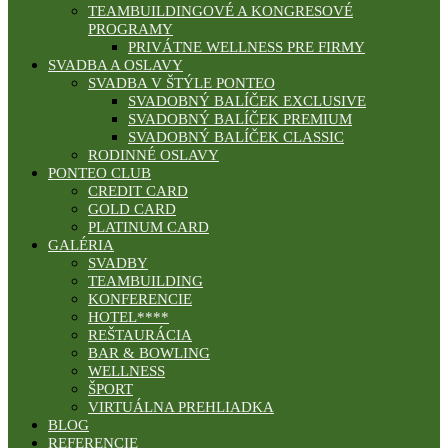
TEAMBUILDINGOVÉ A KONGRESOVÉ
PROGRAMY
PRIVÁTNE WELLNESS PRE FIRMY
SVADBA A OSLAVY
SVADBA V ŠTÝLE PONTEO
SVADOBNÝ BALÍČEK EXCLUSIVE
SVADOBNÝ BALÍČEK PREMIUM
SVADOBNÝ BALÍČEK CLASSIC
RODINNÉ OSLAVY
PONTEO CLUB
CREDIT CARD
GOLD CARD
PLATINUM CARD
GALÉRIA
SVADBY
TEAMBUILDING
KONFERENCIE
HOTEL****
REŠTAURÁCIA
BAR & BOWLING
WELLNESS
ŠPORT
VIRTUÁLNA PREHLIADKA
BLOG
REFERENCIE