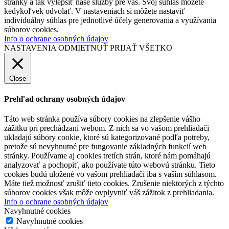
stránky a tak vylepšiť naše služby pre vás. Svoj súhlas môžete
kedykoľvek odvolať. V nastaveniach si môžete nastaviť
individuálny súhlas pre jednotlivé účely generovania a využívania
súborov cookies.
Info o ochrane osobných údajov
NASTAVENIA
ODMIETNUŤ
PRIJAŤ VŠETKO
Close
Prehľad ochrany osobných údajov
Táto web stránka používa súbory cookies na zlepšenie vášho
zážitku pri prechádzaní webom. Z nich sa vo vašom prehliadači
ukladajú súbory cookie, ktoré sú kategorizované podľa potreby,
pretože sú nevyhnutné pre fungovanie základných funkcií web
stránky. Používame aj cookies tretích strán, ktoré nám pomáhajú
analyzovať a pochopiť, ako používate túto webovú stránku. Tieto
cookies budú uložené vo vašom prehliadači iba s vaším súhlasom.
Máte tiež možnosť zrušiť tieto cookies. Zrušenie niektorých z týchto
súborov cookies však môže ovplyvniť váš zážitok z prehliadania.
Info o ochrane osobných údajov
Navyhnutné cookies
Navyhnutné cookies