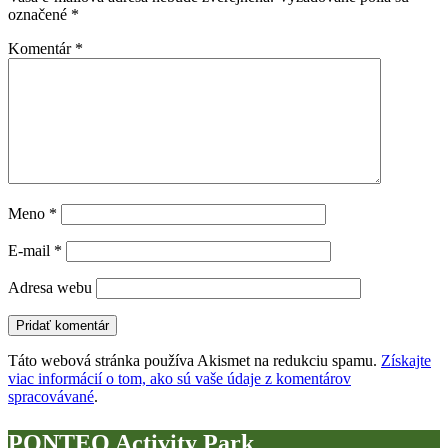
označené
*
Komentár
*
Meno
*
E-mail
*
Adresa webu
Táto webová stránka používa Akismet na redukciu spamu.
Získajte
viac informácií o tom, ako sú vaše údaje z komentárov
spracovávané
.
PONTEO Activity Park