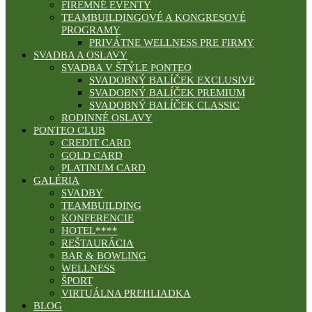
FIREMNÉ EVENTY
TEAMBUILDINGOVÉ A KONGRESOVÉ
PROGRAMY
PRIVÁTNE WELLNESS PRE FIRMY
SVADBA A OSLAVY
SVADBA V ŠTÝLE PONTEO
SVADOBNÝ BALÍČEK EXCLUSIVE
SVADOBNÝ BALÍČEK PREMIUM
SVADOBNÝ BALÍČEK CLASSIC
RODINNÉ OSLAVY
PONTEO CLUB
CREDIT CARD
GOLD CARD
PLATINUM CARD
GALÉRIA
SVADBY
TEAMBUILDING
KONFERENCIE
HOTEL****
REŠTAURÁCIA
BAR & BOWLING
WELLNESS
ŠPORT
VIRTUÁLNA PREHLIADKA
BLOG