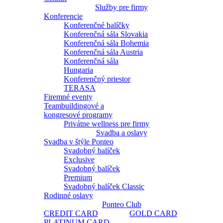
Služby pre firmy
Konferencie
Konferenčné balíčky
Konferenčná sála Slovakia
Konferenčná sála Bohemia
Konferenčná sála Austria
Konferenčná sála
Hungaria
Konferenčný priestor
TERASA
Firemné eventy
Teambuildingové a
kongresové programy
Privátne wellness pre firmy
Svadba a oslavy
Svadba v štýle Ponteo
Svadobný balíček
Exclusive
Svadobný balíček
Premium
Svadobný balíček Classic
Rodinné oslavy
Ponteo Club
CREDIT CARD
GOLD CARD
PLATINUM CARD