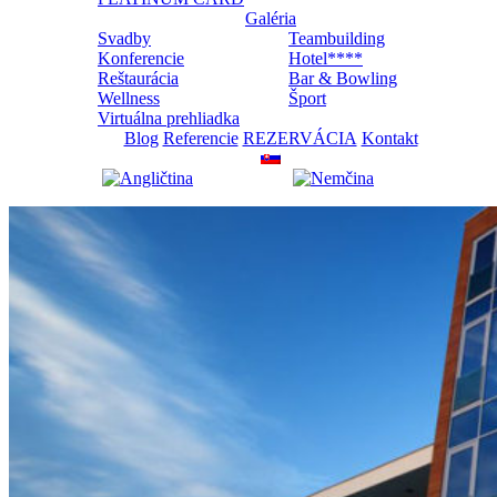
Galéria
Svadby
Teambuilding
Konferencie
Hotel****
Reštaurácia
Bar & Bowling
Wellness
Šport
Virtuálna prehliadka
Blog
Referencie
REZERVÁCIA
Kontakt