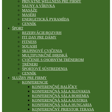
PRIVÁTNE WELLNESS PRE FIRMY
SAUNY A VÍRIVKA
MASÁŽE
MASÉRI
ENERGETICKÁ PYRAMÍDA
CENNÍK
ŠPORT
REZERVÁCIE/ROZVRH
FIT DAY PRE DÁMY
FITNESS
SQUASH
SKUPINOVÉ CVIČENIA
MULTIFUNKČNÉ IHRISKÁ
CVIČENIE S OSOBNÝM TRÉNEROM
TRÉNERI
ŠPORTOVÉ SÚSTREDENIA
CENNÍK
SLUŽBY PRE FIRMY
KONFERENCIE
KONFERENČNÉ BALÍČKY
KONFERENČNÁ SÁLA SLOVAKIA
KONFERENČNÁ SÁLA BOHEMIA
KONFERENČNÁ SÁLA AUSTRIA
KONFERENČNÁ SÁLA HUNGARIA
KONFERENČNÝ PRIESTOR TERASA