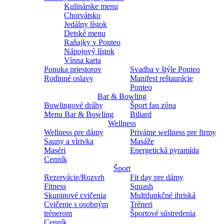
Kulinárske menu
Chorvátsko
Jedálny lístok
Detské menu
Raňajky v Ponteo
Nápojový lístok
Vínna karta
Ponuka priestorov
Svadba v štýle Ponteo
Rodinné oslavy
Manifest reštaurácie
Ponteo
Bar & Bowling
Bowlingové dráhy
Šport fan zóna
Menu Bar & Bowling
Biliard
Wellness
Wellness pre dámy
Privátne wellness pre firmy
Sauny a vírivka
Masáže
Maséri
Energetická pyramída
Cenník
Šport
Rezervácie/Rozvrh
Fit day pre dámy
Fitness
Squash
Skupinové cvičenia
Multifunkčné ihriská
Cvičenie s osobným
Tréneri
trénerom
Športové sústredenia
Cenník