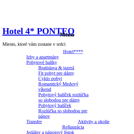
Hotel 4* PONTEO
Menu
Miesto, ktoré vám zostane v srdci
Hotel****
Izby a apartmány
Pobytové balíky
Bratislava & jazerá
Fit pobyt pre dámy
Cyklo pobyt
Romantický Medový
víkend
Pobytový balíček rozlúčka
so slobodou pre dámy
Pobytový balíček
Rozlúčka so slobodou pre
pánov
Transfer
Aktivity a okolie
Reštaurácia
Jedálny a nápojový lístok