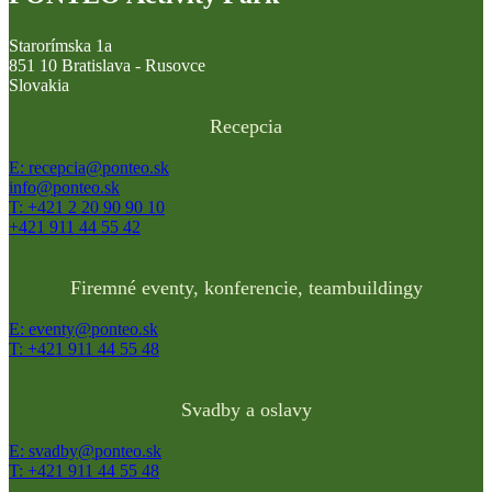
Starorímska 1a
851 10 Bratislava - Rusovce
Slovakia
Recepcia
E: recepcia@ponteo.sk
info@ponteo.sk
T: +421 2 20 90 90 10
+421 911 44 55 42
Firemné eventy, konferencie, teambuildingy
E: eventy@ponteo.sk
T: +421 911 44 55 48
Svadby a oslavy
E: svadby@ponteo.sk
T: +421 911 44 55 48