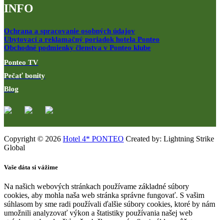
INFO
Ochrana a spracovanie osobných údajov
Ubytovací a reklamačný poriadok hotela Ponteo
Obchodné podmienky členstva v Ponteo klube
Ponteo TV
Pečať bonity
Blog
Copyright © 2026
Hotel 4* PONTEO
Created by: Lightning Strike
Global
Vaše dáta si vážime
Na našich webových stránkach používame základné súbory
cookies, aby mohla naša web stránka správne fungovať. S vašim
súhlasom by sme radi používali ďalšie súbory cookies, ktoré by nám
umožnili analyzovať výkon a štatistiky používania našej web