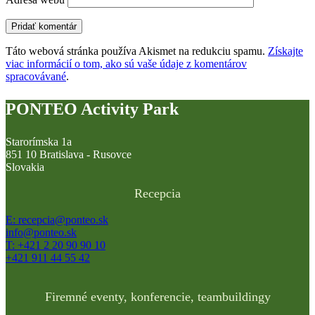
Táto webová stránka používa Akismet na redukciu spamu.
Získajte
viac informácií o tom, ako sú vaše údaje z komentárov
spracovávané
.
PONTEO Activity Park
Starorímska 1a
851 10 Bratislava - Rusovce
Slovakia
Recepcia
E: recepcia@ponteo.sk
info@ponteo.sk
T: +421 2 20 90 90 10
+421 911 44 55 42
Firemné eventy, konferencie, teambuildingy