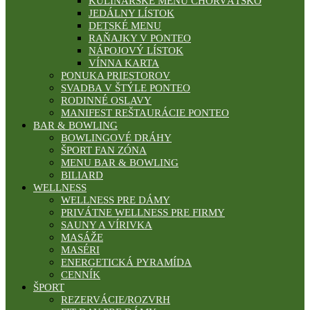
KULINÁRSKE MENU CHORVÁTSKO
JEDÁLNY LÍSTOK
DETSKÉ MENU
RAŇAJKY V PONTEO
NÁPOJOVÝ LÍSTOK
VÍNNA KARTA
PONUKA PRIESTOROV
SVADBA V ŠTÝLE PONTEO
RODINNÉ OSLAVY
MANIFEST REŠTAURÁCIE PONTEO
BAR & BOWLING
BOWLINGOVÉ DRÁHY
ŠPORT FAN ZÓNA
MENU BAR & BOWLING
BILIARD
WELLNESS
WELLNESS PRE DÁMY
PRIVÁTNE WELLNESS PRE FIRMY
SAUNY A VÍRIVKA
MASÁŽE
MASÉRI
ENERGETICKÁ PYRAMÍDA
CENNÍK
ŠPORT
REZERVÁCIE/ROZVRH