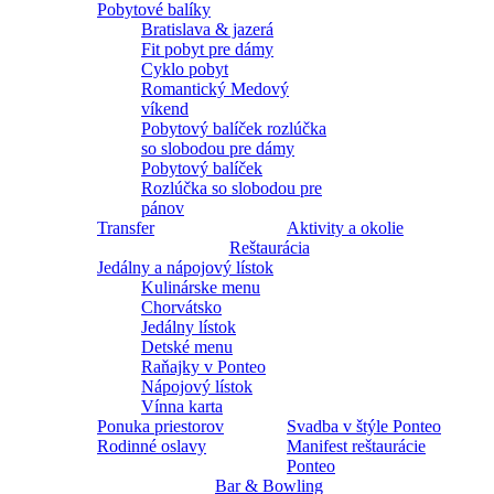
Pobytové balíky
Bratislava & jazerá
Fit pobyt pre dámy
Cyklo pobyt
Romantický Medový
víkend
Pobytový balíček rozlúčka
so slobodou pre dámy
Pobytový balíček
Rozlúčka so slobodou pre
pánov
Transfer
Aktivity a okolie
Reštaurácia
Jedálny a nápojový lístok
Kulinárske menu
Chorvátsko
Jedálny lístok
Detské menu
Raňajky v Ponteo
Nápojový lístok
Vínna karta
Ponuka priestorov
Svadba v štýle Ponteo
Rodinné oslavy
Manifest reštaurácie
Ponteo
Bar & Bowling