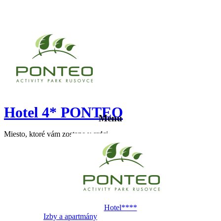
Hotel 4* PONTEO
Menu
Miesto, ktoré vám zostane v srdci
Hotel****
Izby a apartmány