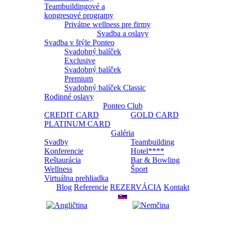
Teambuildingové a
kongresové programy
Privátne wellness pre firmy
Svadba a oslavy
Svadba v štýle Ponteo
Svadobný balíček
Exclusive
Svadobný balíček
Premium
Svadobný balíček Classic
Rodinné oslavy
Ponteo Club
CREDIT CARD
GOLD CARD
PLATINUM CARD
Galéria
Svadby
Teambuilding
Konferencie
Hotel****
Reštaurácia
Bar & Bowling
Wellness
Šport
Virtuálna prehliadka
Blog
Referencie
REZERVÁCIA
Kontakt