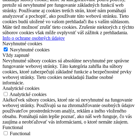
pretože sú nevyhnutné pre fungovanie základných funkcií web
stránky. Používame aj cookies tretích strán, ktoré nám pomáhajú
analyzovať a pochopiť, ako používate túto webovú stránku. Tieto
cookies budú uložené vo vašom prehliadači iba s vaším súhlasom.
Máte tiež možnosť zrušiť tieto cookies. Zrušenie niektorých z týchto
súborov cookies však môže ovplyvniť váš zážitok z prehliadania.
Info o ochrane osobných údajov
Navyhnutné cookies
Navyhnutné cookies
Vždy zapnuté
Nevyhnutné súbory cookies sú absolútne nevyhnutné pre správne
fungovanie webovej stránky. Táto kategória zahŕňa iba súbory
cookies, ktoré zabezpečujú základné funkcie a bezpečnostné prvky
webovej stránky. Tieto cookies neukladajú žiadne osobné
informácie.
Analytické cookies
Analytické cookies
Akékoľvek súbory cookies, ktoré nie sú nevyhnutné na fungovanie
webovej stránky. Používajú sa na zhromažďovanie osobných údajov
používateľov prostredníctvom analýz, reklám a iného vloženého
obsahu. Pomáhajú nám lepšie poznať, ako náš web funguje, čo vás
zaujíma a neobťažovať vás informáciami, o ktoré nemáte záujem.
Functional
Functional