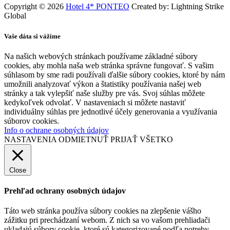
Copyright © 2026
Hotel 4* PONTEO
Created by: Lightning Strike
Global
Vaše dáta si vážime
Na našich webových stránkach používame základné súbory
cookies, aby mohla naša web stránka správne fungovať. S vašim
súhlasom by sme radi používali ďalšie súbory cookies, ktoré by nám
umožnili analyzovať výkon a štatistiky používania našej web
stránky a tak vylepšiť naše služby pre vás. Svoj súhlas môžete
kedykoľvek odvolať. V nastaveniach si môžete nastaviť
individuálny súhlas pre jednotlivé účely generovania a využívania
súborov cookies.
Info o ochrane osobných údajov
NASTAVENIA
ODMIETNUŤ
PRIJAŤ VŠETKO
Close
Prehľad ochrany osobných údajov
Táto web stránka používa súbory cookies na zlepšenie vášho
zážitku pri prechádzaní webom. Z nich sa vo vašom prehliadači
ukladajú súbory cookie, ktoré sú kategorizované podľa potreby,