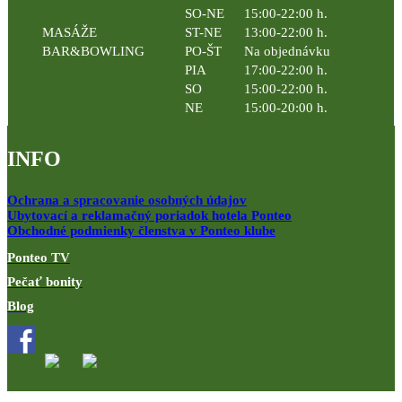
SO-NE
15:00-22:00 h.
MASÁŽE
ST-NE
13:00-22:00 h.
BAR&BOWLING
PO-ŠT
Na objednávku
PIA
17:00-22:00 h.
SO
15:00-22:00 h.
NE
15:00-20:00 h.
INFO
Ochrana a spracovanie osobných údajov
Ubytovací a reklamačný poriadok hotela Ponteo
Obchodné podmienky členstva v Ponteo klube
Ponteo TV
Pečať bonity
Blog