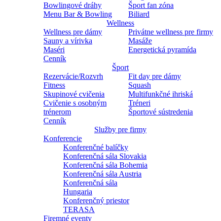
Bowlingové dráhy
Šport fan zóna
Menu Bar & Bowling
Biliard
Wellness
Wellness pre dámy
Privátne wellness pre firmy
Sauny a vírivka
Masáže
Maséri
Energetická pyramída
Cenník
Šport
Rezervácie/Rozvrh
Fit day pre dámy
Fitness
Squash
Skupinové cvičenia
Multifunkčné ihriská
Cvičenie s osobným
Tréneri
trénerom
Športové sústredenia
Cenník
Služby pre firmy
Konferencie
Konferenčné balíčky
Konferenčná sála Slovakia
Konferenčná sála Bohemia
Konferenčná sála Austria
Konferenčná sála
Hungaria
Konferenčný priestor
TERASA
Firemné eventy