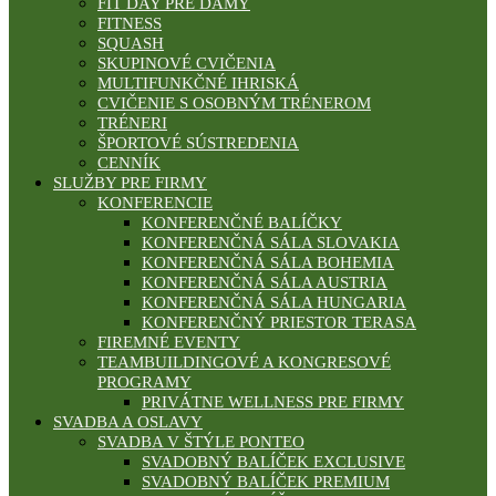
FIT DAY PRE DÁMY
FITNESS
SQUASH
SKUPINOVÉ CVIČENIA
MULTIFUNKČNÉ IHRISKÁ
CVIČENIE S OSOBNÝM TRÉNEROM
TRÉNERI
ŠPORTOVÉ SÚSTREDENIA
CENNÍK
SLUŽBY PRE FIRMY
KONFERENCIE
KONFERENČNÉ BALÍČKY
KONFERENČNÁ SÁLA SLOVAKIA
KONFERENČNÁ SÁLA BOHEMIA
KONFERENČNÁ SÁLA AUSTRIA
KONFERENČNÁ SÁLA HUNGARIA
KONFERENČNÝ PRIESTOR TERASA
FIREMNÉ EVENTY
TEAMBUILDINGOVÉ A KONGRESOVÉ
PROGRAMY
PRIVÁTNE WELLNESS PRE FIRMY
SVADBA A OSLAVY
SVADBA V ŠTÝLE PONTEO
SVADOBNÝ BALÍČEK EXCLUSIVE
SVADOBNÝ BALÍČEK PREMIUM