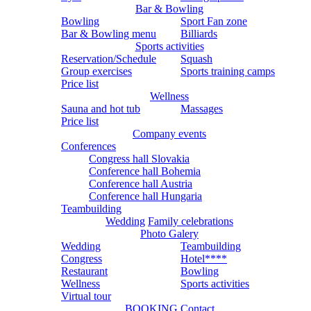
Bar & Bowling
Bowling
Sport Fan zone
Bar & Bowling menu
Billiards
Sports activities
Reservation/Schedule
Squash
Group exercises
Sports training camps
Price list
Wellness
Sauna and hot tub
Massages
Price list
Company events
Conferences
Congress hall Slovakia
Conference hall Bohemia
Conference hall Austria
Conference hall Hungaria
Teambuilding
Wedding
Family celebrations
Photo Galery
Wedding
Teambuilding
Congress
Hotel****
Restaurant
Bowling
Wellness
Sports activities
Virtual tour
BOOKING
Contact