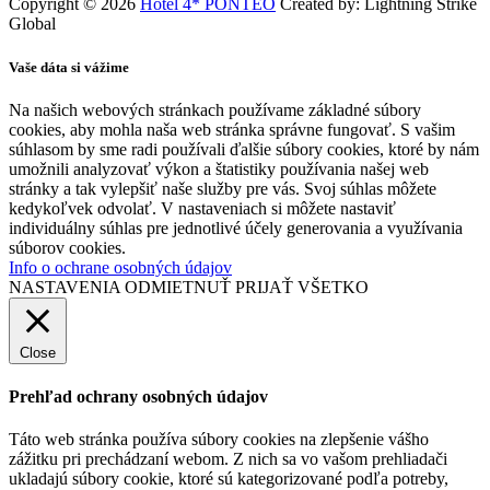
Copyright © 2026
Hotel 4* PONTEO
Created by: Lightning Strike
Global
Vaše dáta si vážime
Na našich webových stránkach používame základné súbory
cookies, aby mohla naša web stránka správne fungovať. S vašim
súhlasom by sme radi používali ďalšie súbory cookies, ktoré by nám
umožnili analyzovať výkon a štatistiky používania našej web
stránky a tak vylepšiť naše služby pre vás. Svoj súhlas môžete
kedykoľvek odvolať. V nastaveniach si môžete nastaviť
individuálny súhlas pre jednotlivé účely generovania a využívania
súborov cookies.
Info o ochrane osobných údajov
NASTAVENIA
ODMIETNUŤ
PRIJAŤ VŠETKO
Close
Prehľad ochrany osobných údajov
Táto web stránka používa súbory cookies na zlepšenie vášho
zážitku pri prechádzaní webom. Z nich sa vo vašom prehliadači
ukladajú súbory cookie, ktoré sú kategorizované podľa potreby,