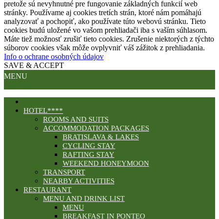
pretože sú nevyhnutné pre fungovanie základných funkcií web
stránky. Používame aj cookies tretích strán, ktoré nám pomáhajú
analyzovať a pochopiť, ako používate túto webovú stránku. Tieto
cookies budú uložené vo vašom prehliadači iba s vaším súhlasom.
Máte tiež možnosť zrušiť tieto cookies. Zrušenie niektorých z týchto
súborov cookies však môže ovplyvniť váš zážitok z prehliadania.
Info o ochrane osobných údajov
SAVE & ACCEPT
MENU
HOTEL****
ROOMS AND SUITS
ACCOMMODATION PACKAGES
BRATISLAVA & LAKES
CYCLING STAY
RAFTING STAY
WEEKEND HONEYMOON
TRANSPORT
NEARBY ACTIVITIES
RESTAURANT
MENU AND DRINK LIST
MENU
BREAKFAST IN PONTEO