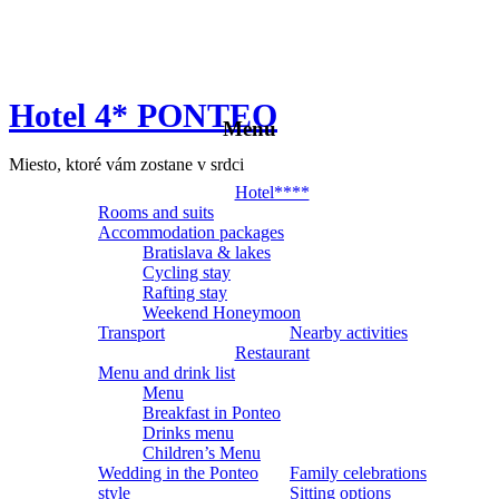
Hotel 4* PONTEO
Menu
Miesto, ktoré vám zostane v srdci
Hotel****
Rooms and suits
Accommodation packages
Bratislava & lakes
Cycling stay
Rafting stay
Weekend Honeymoon
Transport
Nearby activities
Restaurant
Menu and drink list
Menu
Breakfast in Ponteo
Drinks menu
Children’s Menu
Wedding in the Ponteo
Family celebrations
style
Sitting options