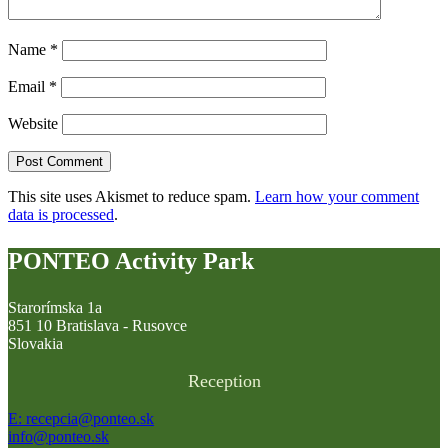
Name
*
Email
*
Website
This site uses Akismet to reduce spam.
Learn how your comment
data is processed
.
PONTEO Activity Park
Starorímska 1a
851 10 Bratislava - Rusovce
Slovakia
Reception
E: recepcia@ponteo.sk
info@ponteo.sk