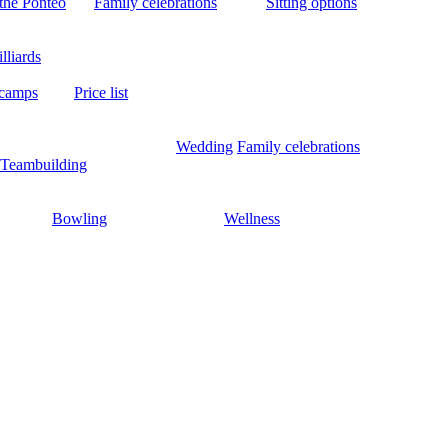
the Ponteo
Family celebrations
Sitting options
lliards
 camps
Price list
Wedding
Family celebrations
Teambuilding
Bowling
Wellness