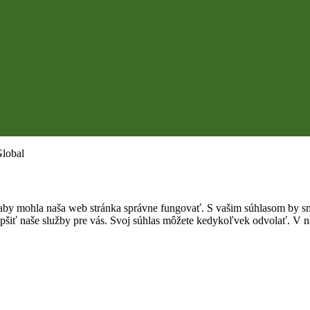
Global
by mohla naša web stránka správne fungovať. S vašim súhlasom by sme
epšiť naše služby pre vás. Svoj súhlas môžete kedykoľvek odvolať. V na