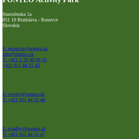
Starorímska 1a
851 10 Bratislava - Rusovce
Slovakia
E: recepcia@ponteo.sk
info@ponteo.sk
T: +421 2 20 90 90 10
+421 911 44 55 42
E: eventy@ponteo.sk
T: +421 911 44 55 48
E: svadby@ponteo.sk
T: +421 911 44 55 47