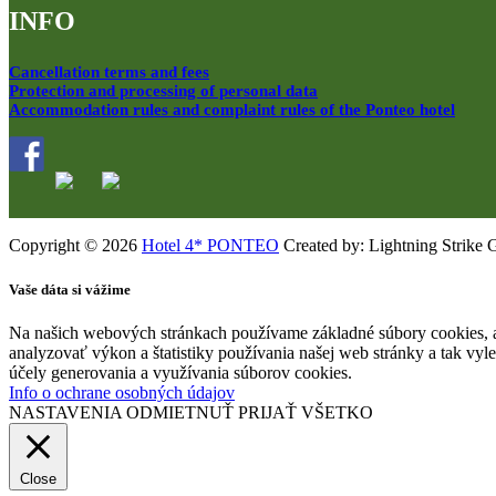
INFO
Cancellation terms and fees
Protection and processing of personal data
Accommodation rules and complaint rules of the Ponteo hotel
Copyright © 2026
Hotel 4* PONTEO
Created by: Lightning Strike 
Vaše dáta si vážime
Na našich webových stránkach používame základné súbory cookies, a
analyzovať výkon a štatistiky používania našej web stránky a tak vyl
účely generovania a využívania súborov cookies.
Info o ochrane osobných údajov
NASTAVENIA
ODMIETNUŤ
PRIJAŤ VŠETKO
Close