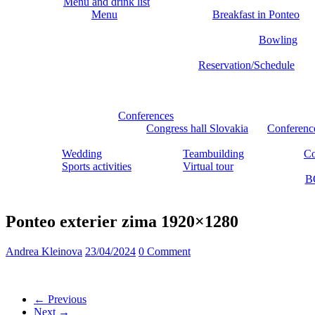
Menu and drink list
Menu
Breakfast in Ponteo
Bowling
Reservation/Schedule
Conferences
Congress hall Slovakia
Conferenc
Wedding
Teambuilding
Co
Sports activities
Virtual tour
B
Ponteo exterier zima 1920×1280
Andrea Kleinova
23/04/2024
0 Comment
← Previous
Next →