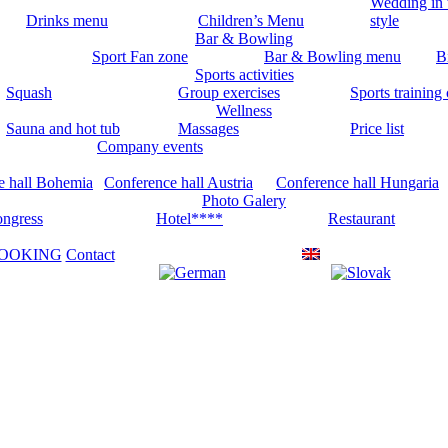
Wedding in 
Drinks menu
Children’s Menu
style
Bar & Bowling
Sport Fan zone
Bar & Bowling menu
Bi
Sports activities
Squash
Group exercises
Sports training
Wellness
Sauna and hot tub
Massages
Price list
Company events
e hall Bohemia
Conference hall Austria
Conference hall Hungaria
Photo Galery
ngress
Hotel****
Restaurant
OOKING
Contact