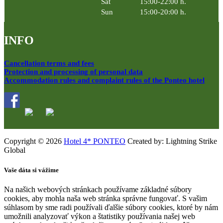
Sat
15:00-22:00 h.
Sun
15:00-20:00 h.
INFO
Cancellation terms and fees
Protection and processing of personal data
Accommodation rules and complaint rules of the Ponteo hotel
Copyright © 2026
Hotel 4* PONTEO
Created by: Lightning Strike
Global
Vaše dáta si vážime
Na našich webových stránkach používame základné súbory
cookies, aby mohla naša web stránka správne fungovať. S vašim
súhlasom by sme radi používali ďalšie súbory cookies, ktoré by nám
umožnili analyzovať výkon a štatistiky používania našej web