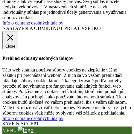
stránky a tak vylepšiť naše služby pre vás. Svoj súhlas môžete
kedykoľvek odvolať. V nastaveniach si môžete nastaviť
individuálny súhlas pre jednotlivé účely generovania a využívania
súborov cookies.
Info o ochrane osobných údajov
NASTAVENIA
ODMIETNUŤ
PRIJAŤ VŠETKO
Close
Prehľad ochrany osobných údajov
Táto web stránka používa súbory cookies na zlepšenie vášho
zážitku pri prechádzaní webom. Z nich sa vo vašom prehliadači
ukladajú súbory cookie, ktoré sú kategorizované podľa potreby,
pretože sú nevyhnutné pre fungovanie základných funkcií web
stránky. Používame aj cookies tretích strán, ktoré nám pomáhajú
analyzovať a pochopiť, ako používate túto webovú stránku. Tieto
cookies budú uložené vo vašom prehliadači iba s vaším súhlasom.
Máte tiež možnosť zrušiť tieto cookies. Zrušenie niektorých z týchto
súborov cookies však môže ovplyvniť váš zážitok z prehliadania.
Info o ochrane osobných údajov
SAVE & ACCEPT
MENU