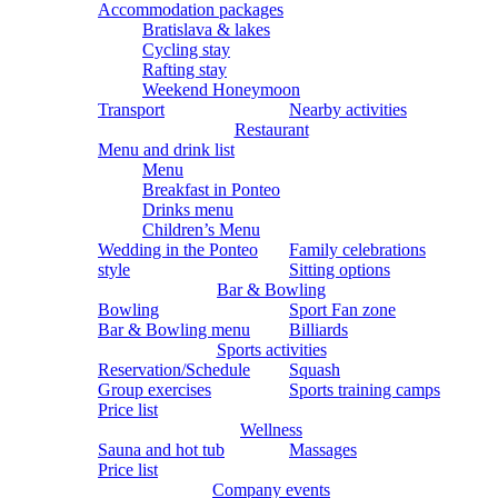
Accommodation packages
Bratislava & lakes
Cycling stay
Rafting stay
Weekend Honeymoon
Transport
Nearby activities
Restaurant
Menu and drink list
Menu
Breakfast in Ponteo
Drinks menu
Children’s Menu
Wedding in the Ponteo
Family celebrations
style
Sitting options
Bar & Bowling
Bowling
Sport Fan zone
Bar & Bowling menu
Billiards
Sports activities
Reservation/Schedule
Squash
Group exercises
Sports training camps
Price list
Wellness
Sauna and hot tub
Massages
Price list
Company events