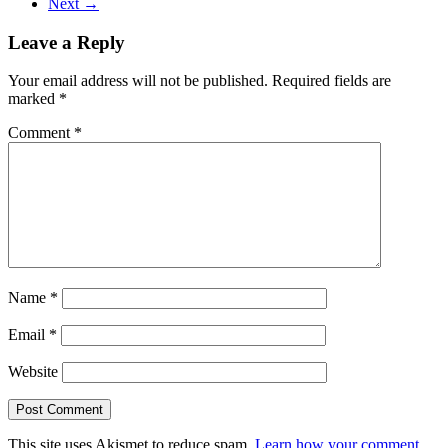
Next →
Leave a Reply
Your email address will not be published.
Required fields are
marked
*
Comment
*
Name
*
Email
*
Website
This site uses Akismet to reduce spam.
Learn how your comment