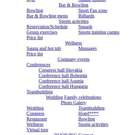
Bar & Bowling
Bowling
Sport Fan zone
Bar & Bowling menu
Billiards
Sports activities
Reservation/Schedule
Squash
Group exercises
Sports training camps
Price list
Wellness
Sauna and hot tub
Massages
Price list
Company events
Conferences
Congress hall Slovakia
Conference hall Bohemia
Conference hall Austria
Conference hall Hungaria
Teambuilding
Wedding
Family celebrations
Photo Galery
Wedding
Teambuilding
Congress
Hotel****
Restaurant
Bowling
Wellness
Sports activities
Virtual tour