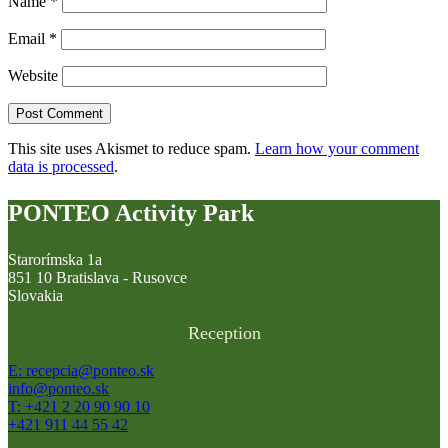
Name
*
Email
*
Website
This site uses Akismet to reduce spam.
Learn how your comment
data is processed
.
PONTEO Activity Park
Starorímska 1a
851 10 Bratislava - Rusovce
Slovakia
Reception
E: recepcia@ponteo.sk
info@ponteo.sk
T: +421 2 20 90 90 10
+421 911 44 55 42