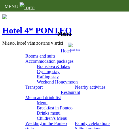
MENU
Hotel 4* PONTEO
Menu
Miesto, ktoré vám zostane v srdci
Hotel****
Rooms and suits
Accommodation packages
Bratislava & lakes
Cycling stay
Rafting stay
Weekend Honeymoon
Transport
Nearby activities
Restaurant
Menu and drink list
Menu
Breakfast in Ponteo
Drinks menu
Children’s Menu
Wedding in the Ponteo
Family celebrations
style
Sitting options