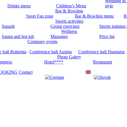
Wedding in 
Drinks menu
Children’s Menu
style
Bar & Bowling
Sport Fan zone
Bar & Bowling menu
Bi
Sports activities
Squash
Group exercises
Sports training
Wellness
Sauna and hot tub
Massages
Price list
Company events
e hall Bohemia
Conference hall Austria
Conference hall Hungaria
Photo Galery
ngress
Hotel****
Restaurant
OOKING
Contact