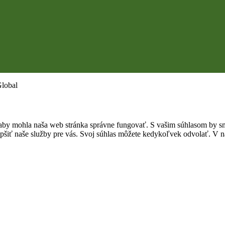
Global
by mohla naša web stránka správne fungovať. S vašim súhlasom by sme
epšiť naše služby pre vás. Svoj súhlas môžete kedykoľvek odvolať. V na