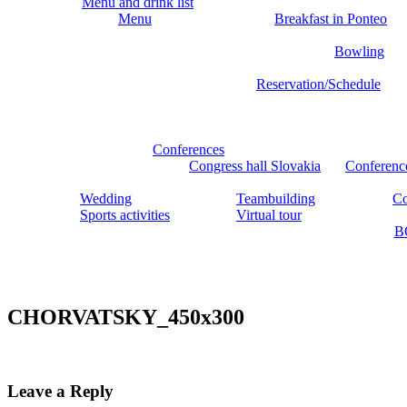
Menu and drink list
Menu
Breakfast in Ponteo
Bowling
Reservation/Schedule
Conferences
Congress hall Slovakia
Conferenc
Wedding
Teambuilding
Co
Sports activities
Virtual tour
B
CHORVATSKY_450x300
Leave a Reply