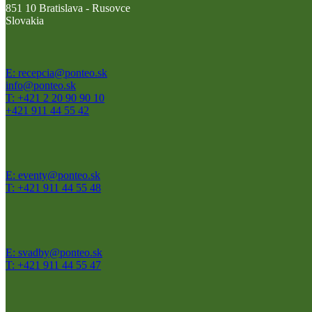
851 10 Bratislava - Rusovce
Slovakia
E: recepcia@ponteo.sk
info@ponteo.sk
T: +421 2 20 90 90 10
+421 911 44 55 42
E: eventy@ponteo.sk
T: +421 911 44 55 48
E: svadby@ponteo.sk
T: +421 911 44 55 47