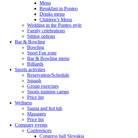
Menu
Breakfast in Ponteo
Drinks menu
Children’s Menu
Wedding in the Ponteo style
Family celebrations
Sitting options
Bar & Bowling
Bowling
Sport Fan zone
Bar & Bowling menu
Billiards
Sports activities
Reservation/Schedule
Squash
Group exercises
Sports training camps
Price list
Wellness
Sauna and hot tub
Massages
Price list
Company events
Conferences
Congress hall Slovakia