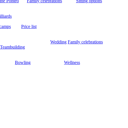
the Ponteo
Family celebrations
Sitting options
lliards
 camps
Price list
Wedding
Family celebrations
Teambuilding
Bowling
Wellness