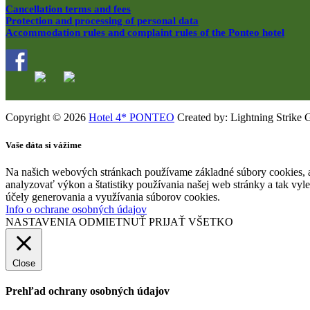
Cancellation terms and fees
Protection and processing of personal data
Accommodation rules and complaint rules of the Ponteo hotel
Copyright © 2026
Hotel 4* PONTEO
Created by: Lightning Strike 
Vaše dáta si vážime
Na našich webových stránkach používame základné súbory cookies, a
analyzovať výkon a štatistiky používania našej web stránky a tak vyl
účely generovania a využívania súborov cookies.
Info o ochrane osobných údajov
NASTAVENIA
ODMIETNUŤ
PRIJAŤ VŠETKO
Close
Prehľad ochrany osobných údajov