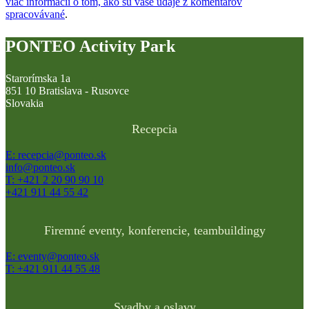
viac informácií o tom, ako sú vaše údaje z komentárov
spracovávané
.
PONTEO Activity Park
Starorímska 1a
851 10 Bratislava - Rusovce
Slovakia
Recepcia
E: recepcia@ponteo.sk
info@ponteo.sk
T: +421 2 20 90 90 10
+421 911 44 55 42
Firemné eventy, konferencie, teambuildingy
E: eventy@ponteo.sk
T: +421 911 44 55 48
Svadby a oslavy