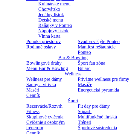
Kulinárske menu
Chorvátsko
Jedálny lístok
Detské menu
Raňajky v Ponteo
Nápojový lístok
Vínna karta
Ponuka priestorov
Svadba v štýle Ponteo
Rodinné oslavy
Manifest reštaurácie
Ponteo
Bar & Bowling
Bowlingové dráhy
Šport fan zóna
Menu Bar & Bowling
Biliard
Wellness
Wellness pre dámy
Privátne wellness pre firmy
Sauny a vírivka
Masáže
Maséri
Energetická pyramída
Cenník
Šport
Rezervácie/Rozvrh
Fit day pre dámy
Fitness
Squash
Skupinové cvičenia
Multifunkčné ihriská
Cvičenie s osobným
Tréneri
trénerom
Športové sústredenia
Cenník