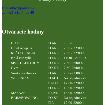
E: svadby@ponteo.sk
T: +421 911 44 55 48
Otváracie hodiny
HOTEL
PO-NE
nonstop
Hotel recepcia
PO-NE
7:30 - 22:00 h.
REŠTAURÁCIA
PO-NE
7:30 - 22:00 h.
teplá kuchyňa
PO-NE
11:30 - 21:30 h.
ŠPORT CENTRUM
PO-NE
7:30-22:00 h.
Gym
PO-NE
7:30-22:00 h.
Vonkajšie ihriská
PO-NE
7:30-22:00 h.
WELLNESS
PO-UT
Na objednávku
ST-PIA
17:00-22:00 h.
SO-NE
15:00-22:00 h.
MASÁŽE
ST-NE
13:00-22:00 h.
BAR&BOWLING
PO-ŠT
Na objednávku
PIA
17:00-22:00 h.