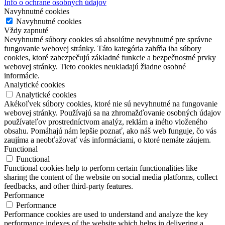
Info o ochrane osobných údajov
Navyhnutné cookies
Navyhnutné cookies
Vždy zapnuté
Nevyhnutné súbory cookies sú absolútne nevyhnutné pre správne
fungovanie webovej stránky. Táto kategória zahŕňa iba súbory
cookies, ktoré zabezpečujú základné funkcie a bezpečnostné prvky
webovej stránky. Tieto cookies neukladajú žiadne osobné
informácie.
Analytické cookies
Analytické cookies
Akékoľvek súbory cookies, ktoré nie sú nevyhnutné na fungovanie
webovej stránky. Používajú sa na zhromažďovanie osobných údajov
používateľov prostredníctvom analýz, reklám a iného vloženého
obsahu. Pomáhajú nám lepšie poznať, ako náš web funguje, čo vás
zaujíma a neobťažovať vás informáciami, o ktoré nemáte záujem.
Functional
Functional
Functional cookies help to perform certain functionalities like
sharing the content of the website on social media platforms, collect
feedbacks, and other third-party features.
Performance
Performance
Performance cookies are used to understand and analyze the key
performance indexes of the website which helps in delivering a