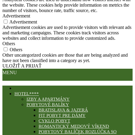
the website. These cookies help provide information on metrics the
number of visitors, bounce rate, traffic source, etc.
Advertisement
Advertisement
Advertisement cookies are used to provide visitors with relevant ads
and marketing campaigns. These cookies track visitors across
websites and collect information to provide customized ads.
Others
Others
Other uncategorized cookies are those that are being analyzed and
have not been classified into a category as yet.
ULOŽIŤ A PRIJAŤ
MENU
HOTEL****
IZBY A APARTMÁNY
POBYTOVÉ BALÍKY
BRATISLAVA & JAZERÁ
FIT POBYT PRE DÁMY
CYKLO POBYT
ROMANTICKÝ MEDOVÝ VÍKEND
POBYTOVÝ BALÍČEK ROZLÚČKA SO