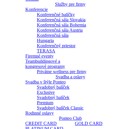
Služby pre firmy
Konferencie
Konferenčné balíčky
Konferenčná sála Slovakia
Konferenčná sála Bohemia
Konferenčná sála Austria
Konferenčná sála
Hungaria
Konferenčný priestor
TERASA
Firemné eventy
Teambuildingové a
kongresové programy
Privátne wellness pre firmy
Svadba a oslavy
Svadba v štýle Ponteo
Svadobný balíček
Exclusive
Svadobný balíček
Premium
Svadobný balíček Classic
Rodinné oslavy
Ponteo Club
CREDIT CARD
GOLD CARD
PLATINUM CARD