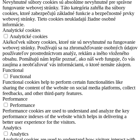
Nevyhnutné súbory cookies sú absolútne nevyhnutné pre správne
fungovanie webovej stránky. Táto kategória zahŕňa iba súbory
cookies, ktoré zabezpečujú základné funkcie a bezpečnostné prvky
webovej stránky. Tieto cookies neukladajú žiadne osobné
informácie.
Analytické cookies
Analytické cookies
Akékoľvek súbory cookies, ktoré nie sú nevyhnutné na fungovanie
webovej stránky. Používajú sa na zhromažďovanie osobných údajov
používateľov prostredníctvom analýz, reklám a iného vloženého
obsahu. Pomáhajú nám lepšie poznať, ako náš web funguje, čo vás
zaujíma a neobťažovať vás informáciami, o ktoré nemáte záujem.
Functional
Functional
Functional cookies help to perform certain functionalities like
sharing the content of the website on social media platforms, collect
feedbacks, and other third-party features.
Performance
Performance
Performance cookies are used to understand and analyze the key
performance indexes of the website which helps in delivering a
better user experience for the visitors.
Analytics
Analytics
Analytical cookies are used to understand how visitors interact with