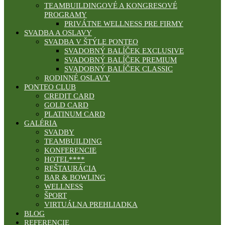
TEAMBUILDINGOVÉ A KONGRESOVÉ
PROGRAMY
PRIVÁTNE WELLNESS PRE FIRMY
SVADBA A OSLAVY
SVADBA V ŠTÝLE PONTEO
SVADOBNÝ BALÍČEK EXCLUSIVE
SVADOBNÝ BALÍČEK PREMIUM
SVADOBNÝ BALÍČEK CLASSIC
RODINNÉ OSLAVY
PONTEO CLUB
CREDIT CARD
GOLD CARD
PLATINUM CARD
GALÉRIA
SVADBY
TEAMBUILDING
KONFERENCIE
HOTEL****
REŠTAURÁCIA
BAR & BOWLING
WELLNESS
ŠPORT
VIRTUÁLNA PREHLIADKA
BLOG
REFERENCIE