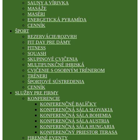
SAUNY A VÍRIVKA
MASÁŽE
MASÉRI
ENERGETICKÁ PYRAMÍDA
CENNÍK
ŠPORT
REZERVÁCIE/ROZVRH
FIT DAY PRE DÁMY
FITNESS
SQUASH
SKUPINOVÉ CVIČENIA
MULTIFUNKČNÉ IHRISKÁ
CVIČENIE S OSOBNÝM TRÉNEROM
TRÉNERI
ŠPORTOVÉ SÚSTREDENIA
CENNÍK
SLUŽBY PRE FIRMY
KONFERENCIE
KONFERENČNÉ BALÍČKY
KONFERENČNÁ SÁLA SLOVAKIA
KONFERENČNÁ SÁLA BOHEMIA
KONFERENČNÁ SÁLA AUSTRIA
KONFERENČNÁ SÁLA HUNGARIA
KONFERENČNÝ PRIESTOR TERASA
FIREMNÉ EVENTY