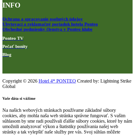
INFO
Ochrana a spracovanie osobných údajov
Ubytovací a reklamačný poriadok hotela Ponteo
Obchodné podmienky členstva v Ponteo klube
Ponteo TV
Pečať bonity
Blog
Copyright © 2026
Hotel 4* PONTEO
Created by: Lightning Strike
Global
Vaše dáta si vážime
Na našich webových stránkach používame základné súbory
cookies, aby mohla naša web stránka správne fungovať. S vašim
súhlasom by sme radi používali ďalšie súbory cookies, ktoré by nám
umožnili analyzovať výkon a štatistiky používania našej web
stránky a tak vylepšiť naše služby pre vás. Svoj súhlas môžete