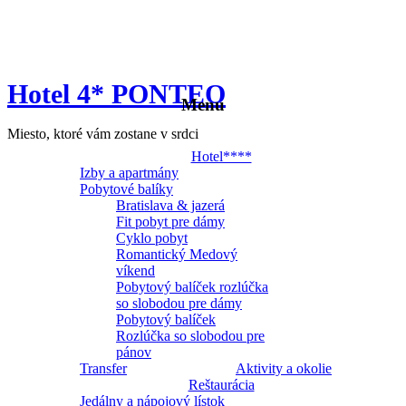
Hotel 4* PONTEO
Menu
Miesto, ktoré vám zostane v srdci
Hotel****
Izby a apartmány
Pobytové balíky
Bratislava & jazerá
Fit pobyt pre dámy
Cyklo pobyt
Romantický Medový
víkend
Pobytový balíček rozlúčka
so slobodou pre dámy
Pobytový balíček
Rozlúčka so slobodou pre
pánov
Transfer
Aktivity a okolie
Reštaurácia
Jedálny a nápojový lístok