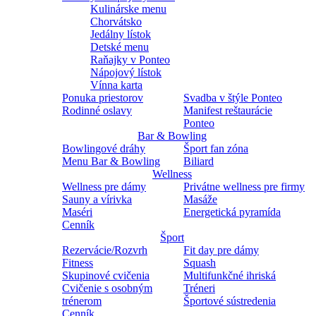
Kulinárske menu
Chorvátsko
Jedálny lístok
Detské menu
Raňajky v Ponteo
Nápojový lístok
Vínna karta
Ponuka priestorov
Svadba v štýle Ponteo
Rodinné oslavy
Manifest reštaurácie
Ponteo
Bar & Bowling
Bowlingové dráhy
Šport fan zóna
Menu Bar & Bowling
Biliard
Wellness
Wellness pre dámy
Privátne wellness pre firmy
Sauny a vírivka
Masáže
Maséri
Energetická pyramída
Cenník
Šport
Rezervácie/Rozvrh
Fit day pre dámy
Fitness
Squash
Skupinové cvičenia
Multifunkčné ihriská
Cvičenie s osobným
Tréneri
trénerom
Športové sústredenia
Cenník