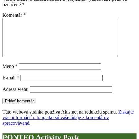
označené
*
Komentár
*
Meno
*
E-mail
*
Adresa webu
Táto webová stránka používa Akismet na redukciu spamu.
Získajte
viac informácií o tom, ako sú vaše údaje z komentárov
spracovávané
.
PONTEO Activity Park