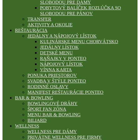
SLOBODOU PRE DÁMY
POBYTOVÝ BALÍČEK ROZLÚČKA SO
SLOBODOU PRE PÁNOV
TRANSFER
AKTIVITY A OKOLIE
REŠTAURÁCIA
JEDÁLNY A NÁPOJOVÝ LÍSTOK
KULINÁRSKE MENU CHORVÁTSKO
JEDÁLNY LÍSTOK
DETSKÉ MENU
RAŇAJKY V PONTEO
NÁPOJOVÝ LÍSTOK
VÍNNA KARTA
PONUKA PRIESTOROV
SVADBA V ŠTÝLE PONTEO
RODINNÉ OSLAVY
MANIFEST REŠTAURÁCIE PONTEO
BAR & BOWLING
BOWLINGOVÉ DRÁHY
ŠPORT FAN ZÓNA
MENU BAR & BOWLING
BILIARD
WELLNESS
WELLNESS PRE DÁMY
PRIVÁTNE WELLNESS PRE FIRMY