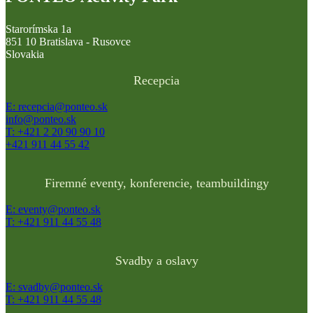
Starorímska 1a
851 10 Bratislava - Rusovce
Slovakia
Recepcia
E: recepcia@ponteo.sk
info@ponteo.sk
T: +421 2 20 90 90 10
+421 911 44 55 42
Firemné eventy, konferencie, teambuildingy
E: eventy@ponteo.sk
T: +421 911 44 55 48
Svadby a oslavy
E: svadby@ponteo.sk
T: +421 911 44 55 48