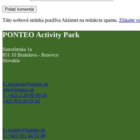
Táto webová stránka používa Akismet na redukciu spamu.
Získajte v
PONTEO Activity Park
Starorímska 1a
851 10 Bratislava - Rusovce
Slovakia
E: recepcia@ponteo.sk
info@ponteo.sk
T: +421 2 20 90 90 10
+421 911 44 55 42
E: eventy@ponteo.sk
T: +421 911 44 55 48