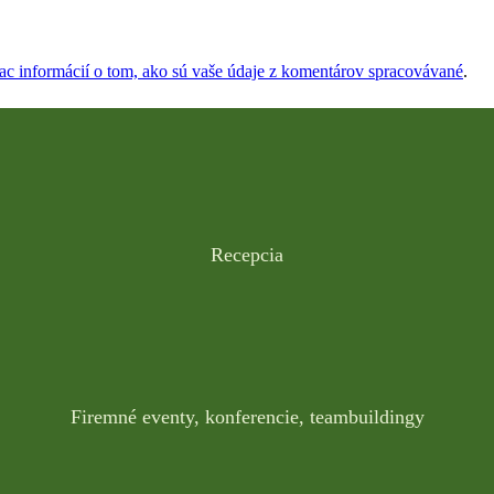
iac informácií o tom, ako sú vaše údaje z komentárov spracovávané
.
Recepcia
Firemné eventy, konferencie, teambuildingy