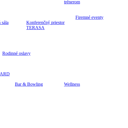
trénerom
Firemné eventy
 sála
Konferenčný priestor
TERASA
Rodinné oslavy
CARD
Bar & Bowling
Wellness