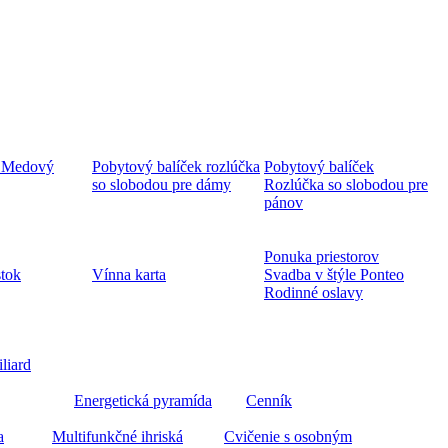
 Medový
Pobytový balíček rozlúčka
Pobytový balíček
so slobodou pre dámy
Rozlúčka so slobodou pre
pánov
Ponuka priestorov
stok
Vínna karta
Svadba v štýle Ponteo
Rodinné oslavy
iliard
Energetická pyramída
Cenník
a
Multifunkčné ihriská
Cvičenie s osobným