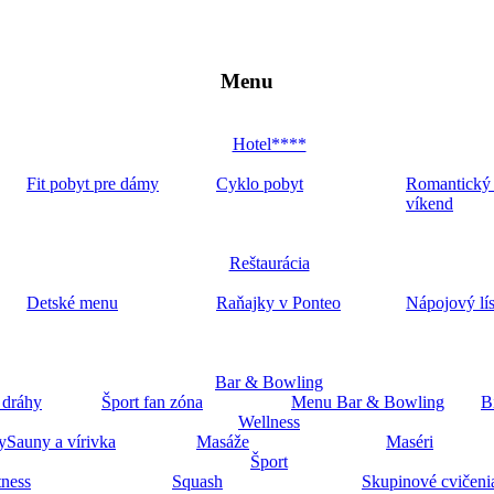
Menu
Hotel****
Fit pobyt pre dámy
Cyklo pobyt
Romantický
víkend
Reštaurácia
Detské menu
Raňajky v Ponteo
Nápojový lí
Bar & Bowling
 dráhy
Šport fan zóna
Menu Bar & Bowling
B
Wellness
y
Sauny a vírivka
Masáže
Maséri
Šport
tness
Squash
Skupinové cvičeni