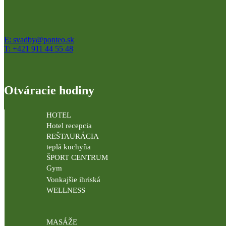
E: svadby@ponteo.sk
T: +421 911 44 55 48
Otváracie hodiny
HOTEL
Hotel recepcia
REŠTAURÁCIA
teplá kuchyňa
ŠPORT CENTRUM
Gym
Vonkajšie ihriská
WELLNESS
MASÁŽE