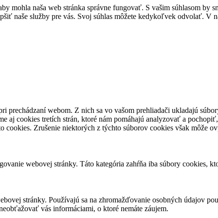
by mohla naša web stránka správne fungovať. S vašim súhlasom by sme
epšiť naše služby pre vás. Svoj súhlas môžete kedykoľvek odvolať. V na
pri prechádzaní webom. Z nich sa vo vašom prehliadači ukladajú súbory
e aj cookies tretích strán, ktoré nám pomáhajú analyzovať a pochopiť,
to cookies. Zrušenie niektorých z týchto súborov cookies však môže ov
ovanie webovej stránky. Táto kategória zahŕňa iba súbory cookies, k
ebovej stránky. Používajú sa na zhromažďovanie osobných údajov použ
neobťažovať vás informáciami, o ktoré nemáte záujem.