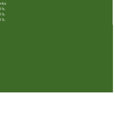
ávku
0 h.
0 h.
0 h.