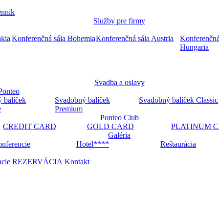
nník
Služby pre firmy
akia
Konferenčná sála Bohemia
Konferenčná sála Austria
Konferenčná
Hungaria
Svadba a oslavy
Ponteo
 balíček
Svadobný balíček
Svadobný balíček Classic
e
Premium
Ponteo Club
CREDIT CARD
GOLD CARD
PLATINUM 
Galéria
nferencie
Hotel****
Reštaurácia
ncie
REZERVÁCIA
Kontakt