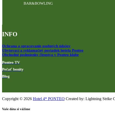
BAR&BOWLING
INFO
Ochrana a spracovanie osobných údajov
Ubytovací a reklamačný poriadok hotela Ponteo
Obchodné podmienky členstva v Ponteo klube
Ponteo TV
Pečať bonity
Blog
Copyright © 2026
Hotel 4* PONTEO
Created by: Lightning Strike 
Vaše dáta si vážime