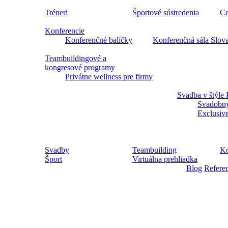
Tréneri
Športové sústredenia
Ce
Konferencie
Konferenčné balíčky
Konferenčná sála Slov
Teambuildingové a
kongresové programy
Privátne wellness pre firmy
Svadba v štýle 
Svadobný
Exclusiv
Svadby
Teambuilding
Ko
Šport
Virtuálna prehliadka
Blog
Refere