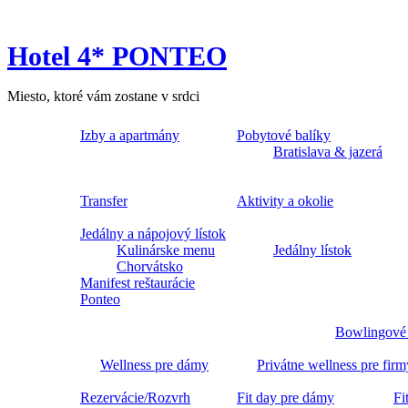
Hotel 4* PONTEO
Miesto, ktoré vám zostane v srdci
Izby a apartmány
Pobytové balíky
Bratislava & jazerá
Transfer
Aktivity a okolie
Jedálny a nápojový lístok
Kulinárske menu
Jedálny lístok
Chorvátsko
Manifest reštaurácie
Ponteo
Bowlingové
Wellness pre dámy
Privátne wellness pre firm
Rezervácie/Rozvrh
Fit day pre dámy
Fi