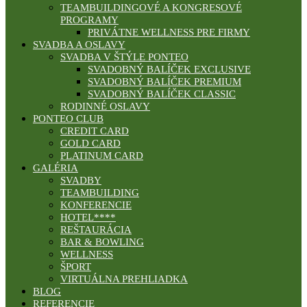
TEAMBUILDINGOVÉ A KONGRESOVÉ
PROGRAMY
PRIVÁTNE WELLNESS PRE FIRMY
SVADBA A OSLAVY
SVADBA V ŠTÝLE PONTEO
SVADOBNÝ BALÍČEK EXCLUSIVE
SVADOBNÝ BALÍČEK PREMIUM
SVADOBNÝ BALÍČEK CLASSIC
RODINNÉ OSLAVY
PONTEO CLUB
CREDIT CARD
GOLD CARD
PLATINUM CARD
GALÉRIA
SVADBY
TEAMBUILDING
KONFERENCIE
HOTEL****
REŠTAURÁCIA
BAR & BOWLING
WELLNESS
ŠPORT
VIRTUÁLNA PREHLIADKA
BLOG
REFERENCIE