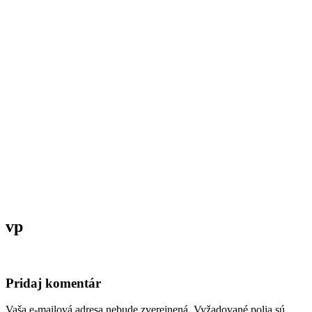
vp
Pridaj komentár
Vaša e-mailová adresa nebude zverejnená.
Vyžadované polia sú