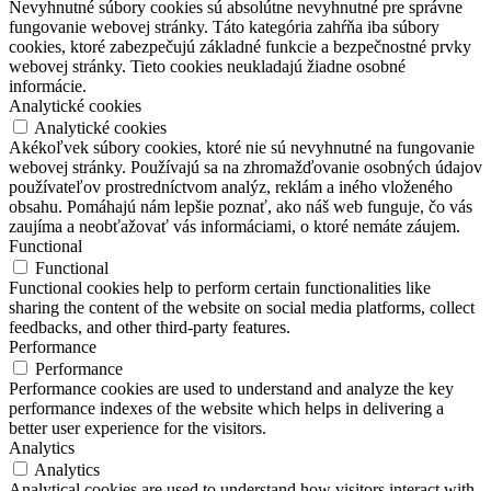
Nevyhnutné súbory cookies sú absolútne nevyhnutné pre správne
fungovanie webovej stránky. Táto kategória zahŕňa iba súbory
cookies, ktoré zabezpečujú základné funkcie a bezpečnostné prvky
webovej stránky. Tieto cookies neukladajú žiadne osobné
informácie.
Analytické cookies
Analytické cookies
Akékoľvek súbory cookies, ktoré nie sú nevyhnutné na fungovanie
webovej stránky. Používajú sa na zhromažďovanie osobných údajov
používateľov prostredníctvom analýz, reklám a iného vloženého
obsahu. Pomáhajú nám lepšie poznať, ako náš web funguje, čo vás
zaujíma a neobťažovať vás informáciami, o ktoré nemáte záujem.
Functional
Functional
Functional cookies help to perform certain functionalities like
sharing the content of the website on social media platforms, collect
feedbacks, and other third-party features.
Performance
Performance
Performance cookies are used to understand and analyze the key
performance indexes of the website which helps in delivering a
better user experience for the visitors.
Analytics
Analytics
Analytical cookies are used to understand how visitors interact with