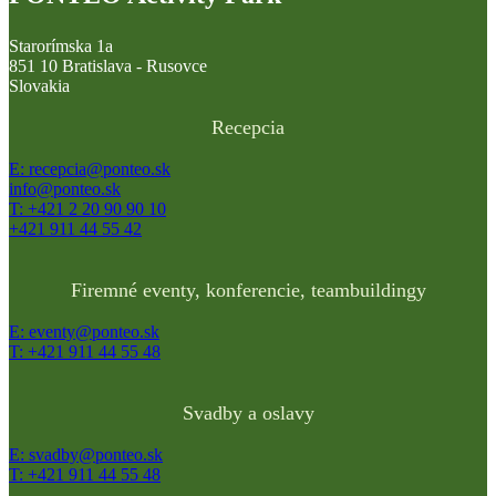
Starorímska 1a
851 10 Bratislava - Rusovce
Slovakia
Recepcia
E: recepcia@ponteo.sk
info@ponteo.sk
T: +421 2 20 90 90 10
+421 911 44 55 42
Firemné eventy, konferencie, teambuildingy
E: eventy@ponteo.sk
T: +421 911 44 55 48
Svadby a oslavy
E: svadby@ponteo.sk
T: +421 911 44 55 48