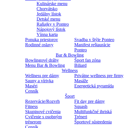
Kulinárske menu
Chorvátsko
Jedálny lístok
Detské menu
Raňajky v Ponteo
Nápojový lístok
Vínna karta
Ponuka priestorov
Svadba v štýle Ponteo
Rodinné oslavy
Manifest reštaurácie
Ponteo
Bar & Bowling
Bowlingové dráhy
Šport fan zóna
Menu Bar & Bowling
Biliard
Wellness
Wellness pre dámy
Privátne wellness pre firmy
Sauny a vírivka
Masáže
Maséri
Energetická pyramída
Cenník
Šport
Rezervácie/Rozvrh
Fit day pre dámy
Fitness
Squash
Skupinové cvičenia
Multifunkčné ihriská
Cvičenie s osobným
Tréneri
trénerom
Športové sústredenia
Cenník