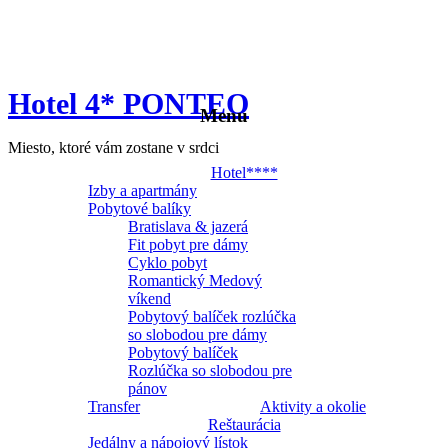
Hotel 4* PONTEO
Menu
Miesto, ktoré vám zostane v srdci
Hotel****
Izby a apartmány
Pobytové balíky
Bratislava & jazerá
Fit pobyt pre dámy
Cyklo pobyt
Romantický Medový
víkend
Pobytový balíček rozlúčka
so slobodou pre dámy
Pobytový balíček
Rozlúčka so slobodou pre
pánov
Transfer
Aktivity a okolie
Reštaurácia
Jedálny a nápojový lístok