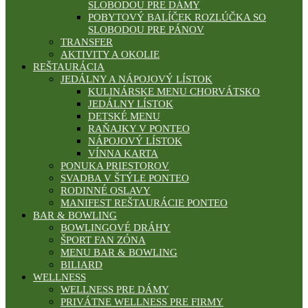
SLOBODOU PRE DÁMY
POBYTOVÝ BALÍČEK ROZLÚČKA SO
SLOBODOU PRE PÁNOV
TRANSFER
AKTIVITY A OKOLIE
REŠTAURÁCIA
JEDÁLNY A NÁPOJOVÝ LÍSTOK
KULINÁRSKE MENU CHORVÁTSKO
JEDÁLNY LÍSTOK
DETSKÉ MENU
RAŇAJKY V PONTEO
NÁPOJOVÝ LÍSTOK
VÍNNA KARTA
PONUKA PRIESTOROV
SVADBA V ŠTÝLE PONTEO
RODINNÉ OSLAVY
MANIFEST REŠTAURÁCIE PONTEO
BAR & BOWLING
BOWLINGOVÉ DRÁHY
ŠPORT FAN ZÓNA
MENU BAR & BOWLING
BILIARD
WELLNESS
WELLNESS PRE DÁMY
PRIVÁTNE WELLNESS PRE FIRMY