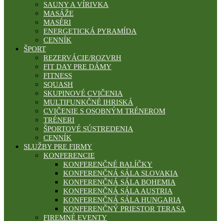
SAUNY A VÍRIVKA
MASÁŽE
MASÉRI
ENERGETICKÁ PYRAMÍDA
CENNÍK
ŠPORT
REZERVÁCIE/ROZVRH
FIT DAY PRE DÁMY
FITNESS
SQUASH
SKUPINOVÉ CVIČENIA
MULTIFUNKČNÉ IHRISKÁ
CVIČENIE S OSOBNÝM TRÉNEROM
TRÉNERI
ŠPORTOVÉ SÚSTREDENIA
CENNÍK
SLUŽBY PRE FIRMY
KONFERENCIE
KONFERENČNÉ BALÍČKY
KONFERENČNÁ SÁLA SLOVAKIA
KONFERENČNÁ SÁLA BOHEMIA
KONFERENČNÁ SÁLA AUSTRIA
KONFERENČNÁ SÁLA HUNGARIA
KONFERENČNÝ PRIESTOR TERASA
FIREMNÉ EVENTY