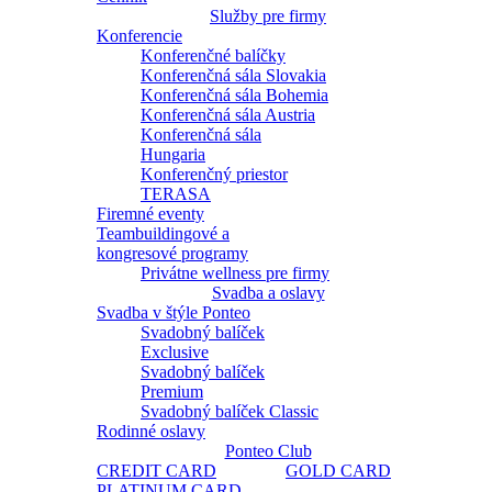
Služby pre firmy
Konferencie
Konferenčné balíčky
Konferenčná sála Slovakia
Konferenčná sála Bohemia
Konferenčná sála Austria
Konferenčná sála
Hungaria
Konferenčný priestor
TERASA
Firemné eventy
Teambuildingové a
kongresové programy
Privátne wellness pre firmy
Svadba a oslavy
Svadba v štýle Ponteo
Svadobný balíček
Exclusive
Svadobný balíček
Premium
Svadobný balíček Classic
Rodinné oslavy
Ponteo Club
CREDIT CARD
GOLD CARD
PLATINUM CARD