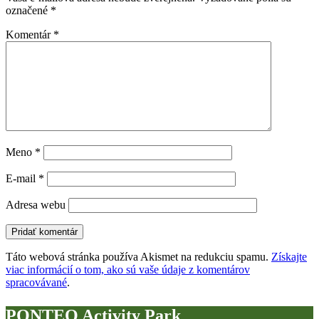
označené
*
Komentár
*
Meno
*
E-mail
*
Adresa webu
Táto webová stránka používa Akismet na redukciu spamu.
Získajte
viac informácií o tom, ako sú vaše údaje z komentárov
spracovávané
.
PONTEO Activity Park