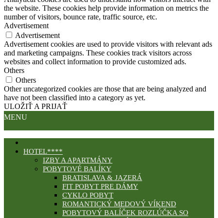
the website. These cookies help provide information on metrics the
number of visitors, bounce rate, traffic source, etc.
Advertisement
Advertisement
Advertisement cookies are used to provide visitors with relevant ads
and marketing campaigns. These cookies track visitors across
websites and collect information to provide customized ads.
Others
Others
Other uncategorized cookies are those that are being analyzed and
have not been classified into a category as yet.
ULOŽIŤ A PRIJAŤ
MENU
HOTEL****
IZBY A APARTMÁNY
POBYTOVÉ BALÍKY
BRATISLAVA & JAZERÁ
FIT POBYT PRE DÁMY
CYKLO POBYT
ROMANTICKÝ MEDOVÝ VÍKEND
POBYTOVÝ BALÍČEK ROZLÚČKA SO