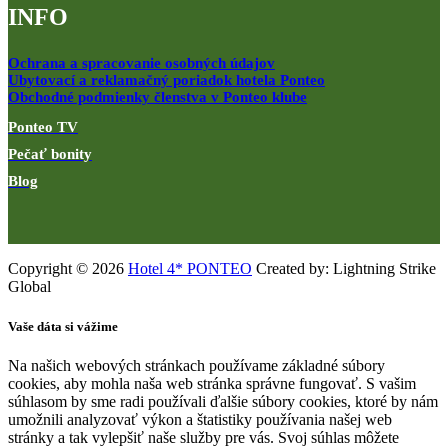
INFO
Ochrana a spracovanie osobných údajov
Ubytovací a reklamačný poriadok hotela Ponteo
Obchodné podmienky členstva v Ponteo klube
Ponteo TV
Pečať bonity
Blog
Copyright © 2026
Hotel 4* PONTEO
Created by: Lightning Strike
Global
Vaše dáta si vážime
Na našich webových stránkach používame základné súbory
cookies, aby mohla naša web stránka správne fungovať. S vašim
súhlasom by sme radi používali ďalšie súbory cookies, ktoré by nám
umožnili analyzovať výkon a štatistiky používania našej web
stránky a tak vylepšiť naše služby pre vás. Svoj súhlas môžete