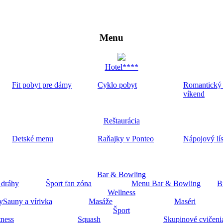
Menu
Hotel****
Fit pobyt pre dámy
Cyklo pobyt
Romantický
víkend
Reštaurácia
Detské menu
Raňajky v Ponteo
Nápojový lí
Bar & Bowling
 dráhy
Šport fan zóna
Menu Bar & Bowling
B
Wellness
y
Sauny a vírivka
Masáže
Maséri
Šport
tness
Squash
Skupinové cvičeni