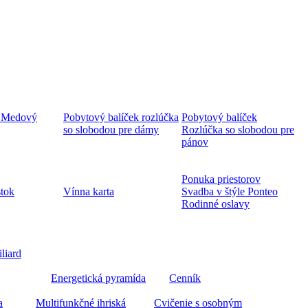
 Medový
Pobytový balíček rozlúčka
Pobytový balíček
so slobodou pre dámy
Rozlúčka so slobodou pre
pánov
Ponuka priestorov
stok
Vínna karta
Svadba v štýle Ponteo
Rodinné oslavy
iliard
Energetická pyramída
Cenník
a
Multifunkčné ihriská
Cvičenie s osobným