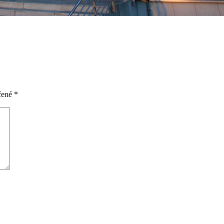
čené
*