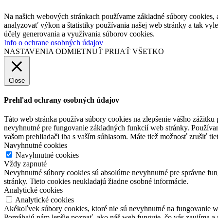
Na našich webových stránkach používame základné súbory cookies, a
analyzovať výkon a štatistiky používania našej web stránky a tak vyl
účely generovania a využívania súborov cookies.
Info o ochrane osobných údajov
NASTAVENIA
ODMIETNUŤ
PRIJAŤ VŠETKO
Close
Prehľad ochrany osobných údajov
Táto web stránka používa súbory cookies na zlepšenie vášho zážitku 
nevyhnutné pre fungovanie základných funkcií web stránky. Používam
vašom prehliadači iba s vaším súhlasom. Máte tiež možnosť zrušiť tie
Navyhnutné cookies
Navyhnutné cookies
Vždy zapnuté
Nevyhnutné súbory cookies sú absolútne nevyhnutné pre správne fung
stránky. Tieto cookies neukladajú žiadne osobné informácie.
Analytické cookies
Analytické cookies
Akékoľvek súbory cookies, ktoré nie sú nevyhnutné na fungovanie w
Pomáhajú nám lepšie poznať, ako náš web funguje, čo vás zaujíma a 