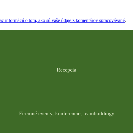
iac informácií o tom, ako sú vaše údaje z komentárov spracovávané
.
Recepcia
Firemné eventy, konferencie, teambuildingy