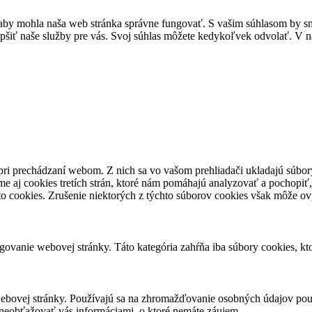
by mohla naša web stránka správne fungovať. S vašim súhlasom by sme
epšiť naše služby pre vás. Svoj súhlas môžete kedykoľvek odvolať. V na
pri prechádzaní webom. Z nich sa vo vašom prehliadači ukladajú súbory
e aj cookies tretích strán, ktoré nám pomáhajú analyzovať a pochopiť,
to cookies. Zrušenie niektorých z týchto súborov cookies však môže ov
ovanie webovej stránky. Táto kategória zahŕňa iba súbory cookies, k
ebovej stránky. Používajú sa na zhromažďovanie osobných údajov použ
neobťažovať vás informáciami, o ktoré nemáte záujem.