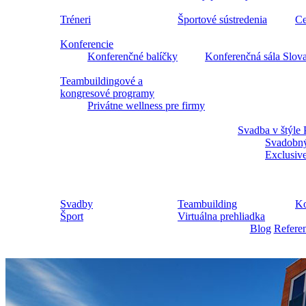
Tréneri
Športové sústredenia
Ce
Konferencie
Konferenčné balíčky
Konferenčná sála Slov
Teambuildingové a
kongresové programy
Privátne wellness pre firmy
Svadba v štýle 
Svadobný
Exclusiv
Svadby
Teambuilding
Ko
Šport
Virtuálna prehliadka
Blog
Refere