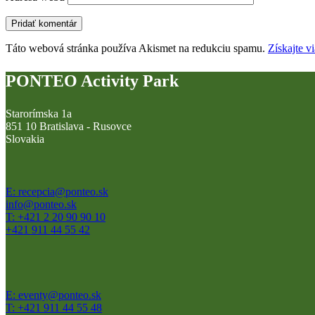
Táto webová stránka používa Akismet na redukciu spamu.
Získajte v
PONTEO Activity Park
Starorímska 1a
851 10 Bratislava - Rusovce
Slovakia
E: recepcia@ponteo.sk
info@ponteo.sk
T: +421 2 20 90 90 10
+421 911 44 55 42
E: eventy@ponteo.sk
T: +421 911 44 55 48