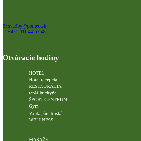
E: svadby@ponteo.sk
T: +421 911 44 55 48
Otváracie hodiny
HOTEL
Hotel recepcia
REŠTAURÁCIA
teplá kuchyňa
ŠPORT CENTRUM
Gym
Vonkajšie ihriská
WELLNESS
MASÁŽE