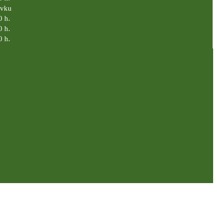
ávku
0 h.
0 h.
0 h.