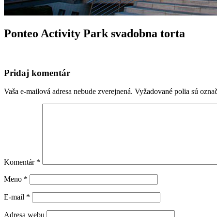
Ponteo Activity Park svadobna torta
Pridaj komentár
Vaša e-mailová adresa nebude zverejnená.
Vyžadované polia sú ozna
Komentár
*
Meno
*
E-mail
*
Adresa webu