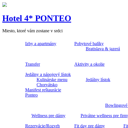
Hotel 4* PONTEO
Miesto, ktoré vám zostane v srdci
Izby a apartmány
Pobytové balíky
Bratislava & jazerá
Transfer
Aktivity a okolie
Jedálny a nápojový lístok
Kulinárske menu
Jedálny lístok
Chorvátsko
Manifest reštaurácie
Ponteo
Bowlingové
Wellness pre dámy
Privátne wellness pre firm
Rezervácie/Rozvrh
Fit day pre dámy
Fi