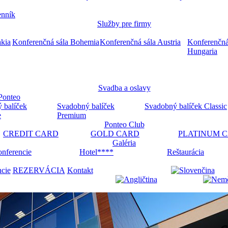
nník
Služby pre firmy
akia
Konferenčná sála Bohemia
Konferenčná sála Austria
Konferenčná
Hungaria
Svadba a oslavy
Ponteo
 balíček
Svadobný balíček
Svadobný balíček Classic
e
Premium
Ponteo Club
CREDIT CARD
GOLD CARD
PLATINUM 
Galéria
nferencie
Hotel****
Reštaurácia
ncie
REZERVÁCIA
Kontakt