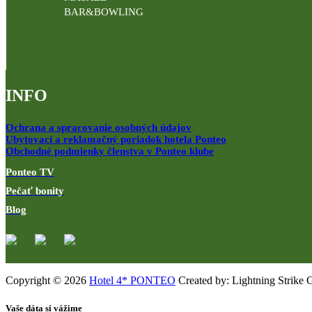
BAR&BOWLING
INFO
Ochrana a spracovanie osobných údajov
Ubytovací a reklamačný poriadok hotela Ponteo
Obchodné podmienky členstva v Ponteo klube
Ponteo TV
Pečať bonity
Blog
Copyright © 2026
Hotel 4* PONTEO
Created by: Lightning Strike 
Vaše dáta si vážime