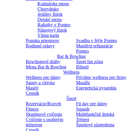
Kulinárske menu
Chorvátsko
Jedálny lístok
Detské menu
Raňajky v Ponteo
Nápojový lístok
Vínna karta
Ponuka priestorov
Svadba v štýle Ponteo
Rodinné oslavy
Manifest reštaurácie
Ponteo
Bar & Bowling
Bowlingové dráhy
Šport fan zóna
Menu Bar & Bowling
Biliard
Wellness
Wellness pre dámy
Privátne wellness pre firmy
Sauny a vírivka
Masáže
Maséri
Energetická pyramída
Cenník
Šport
Rezervácie/Rozvrh
Fit day pre dámy
Fitness
Squash
Skupinové cvičenia
Multifunkčné ihriská
Cvičenie s osobným
Tréneri
trénerom
Športové sústredenia
Cenník