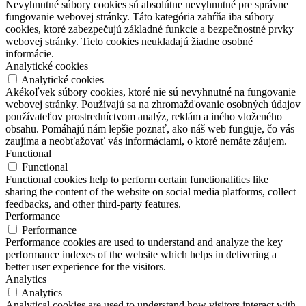
Nevyhnutné súbory cookies sú absolútne nevyhnutné pre správne
fungovanie webovej stránky. Táto kategória zahŕňa iba súbory
cookies, ktoré zabezpečujú základné funkcie a bezpečnostné prvky
webovej stránky. Tieto cookies neukladajú žiadne osobné
informácie.
Analytické cookies
Analytické cookies
Akékoľvek súbory cookies, ktoré nie sú nevyhnutné na fungovanie
webovej stránky. Používajú sa na zhromažďovanie osobných údajov
používateľov prostredníctvom analýz, reklám a iného vloženého
obsahu. Pomáhajú nám lepšie poznať, ako náš web funguje, čo vás
zaujíma a neobťažovať vás informáciami, o ktoré nemáte záujem.
Functional
Functional
Functional cookies help to perform certain functionalities like
sharing the content of the website on social media platforms, collect
feedbacks, and other third-party features.
Performance
Performance
Performance cookies are used to understand and analyze the key
performance indexes of the website which helps in delivering a
better user experience for the visitors.
Analytics
Analytics
Analytical cookies are used to understand how visitors interact with