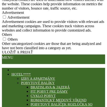
the website. These cookies help provide information on metrics the
number of visitors, bounce rate, traffic source, etc.
Advertisement
Advertisement
Advertisement cookies are used to provide visitors with relevant ads
and marketing campaigns. These cookies track visitors across
websites and collect information to provide customized ads.
Others
Others
Other uncategorized cookies are those that are being analyzed and
have not been classified into a category as yet.
ULOŽIŤ A PRIJAŤ
MENU
HOTEL****
IZBY A APARTMÁNY
POBYTOVÉ BALÍKY
BRATISLAVA & JAZERÁ
FIT POBYT PRE DÁMY
CYKLO POBYT
ROMANTICKÝ MEDOVÝ VÍKEND
POBYTOVÝ BALÍČEK ROZLÚČKA SO