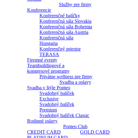
Služby pre firmy
Konferencie
Konferenčné balíčky
Konferenčná sála Slovakia
Konferenčná sála Bohemia
Konferenčná sála Austria
Konferenčná sála
Hungaria
Konferenčný priestor
TERASA
Firemné eventy
Teambuildingové a
kongresové programy
Privátne wellness pre firmy
Svadba a oslavy
Svadba v štýle Ponteo
Svadobný balíček
Exclusive
Svadobný balíček
Premium
Svadobný balíček Classic
Rodinné oslavy
Ponteo Club
CREDIT CARD
GOLD CARD
PLATINUM CARD