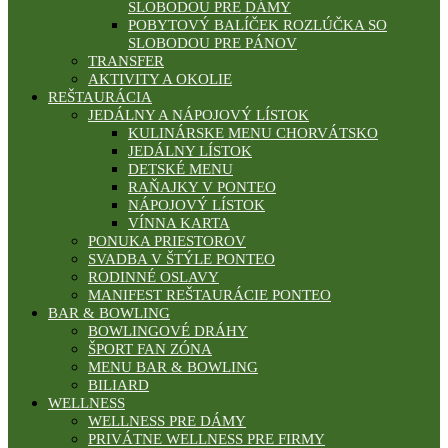
SLOBODOU PRE DÁMY
POBYTOVÝ BALÍČEK ROZLÚČKA SO
SLOBODOU PRE PÁNOV
TRANSFER
AKTIVITY A OKOLIE
REŠTAURÁCIA
JEDÁLNY A NÁPOJOVÝ LÍSTOK
KULINÁRSKE MENU CHORVÁTSKO
JEDÁLNY LÍSTOK
DETSKÉ MENU
RAŇAJKY V PONTEO
NÁPOJOVÝ LÍSTOK
VÍNNA KARTA
PONUKA PRIESTOROV
SVADBA V ŠTÝLE PONTEO
RODINNÉ OSLAVY
MANIFEST REŠTAURÁCIE PONTEO
BAR & BOWLING
BOWLINGOVÉ DRÁHY
ŠPORT FAN ZÓNA
MENU BAR & BOWLING
BILIARD
WELLNESS
WELLNESS PRE DÁMY
PRIVÁTNE WELLNESS PRE FIRMY