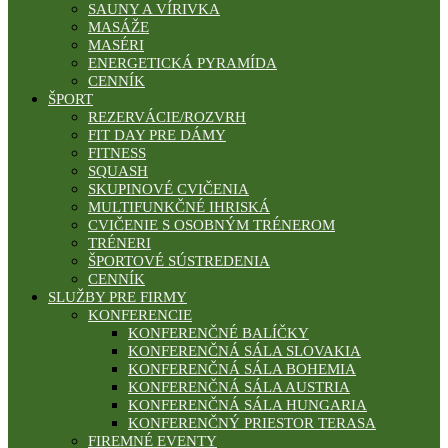
SAUNY A VÍRIVKA
MASÁŽE
MASÉRI
ENERGETICKÁ PYRAMÍDA
CENNÍK
ŠPORT
REZERVÁCIE/ROZVRH
FIT DAY PRE DÁMY
FITNESS
SQUASH
SKUPINOVÉ CVIČENIA
MULTIFUNKČNÉ IHRISKÁ
CVIČENIE S OSOBNÝM TRÉNEROM
TRÉNERI
ŠPORTOVÉ SÚSTREDENIA
CENNÍK
SLUŽBY PRE FIRMY
KONFERENCIE
KONFERENČNÉ BALÍČKY
KONFERENČNÁ SÁLA SLOVAKIA
KONFERENČNÁ SÁLA BOHEMIA
KONFERENČNÁ SÁLA AUSTRIA
KONFERENČNÁ SÁLA HUNGARIA
KONFERENČNÝ PRIESTOR TERASA
FIREMNÉ EVENTY