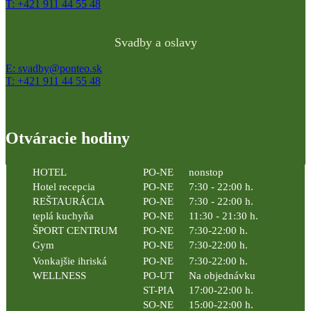
T: +421 911 44 55 48
Svadby a oslavy
E: svadby@ponteo.sk
T: +421 911 44 55 48
Otváracie hodiny
HOTEL
PO-NE
nonstop
Hotel recepcia
PO-NE
7:30 - 22:00 h.
REŠTAURÁCIA
PO-NE
7:30 - 22:00 h.
teplá kuchyňa
PO-NE
11:30 - 21:30 h.
ŠPORT CENTRUM
PO-NE
7:30-22:00 h.
Gym
PO-NE
7:30-22:00 h.
Vonkajšie ihriská
PO-NE
7:30-22:00 h.
WELLNESS
PO-UT
Na objednávku
ST-PIA
17:00-22:00 h.
SO-NE
15:00-22:00 h.