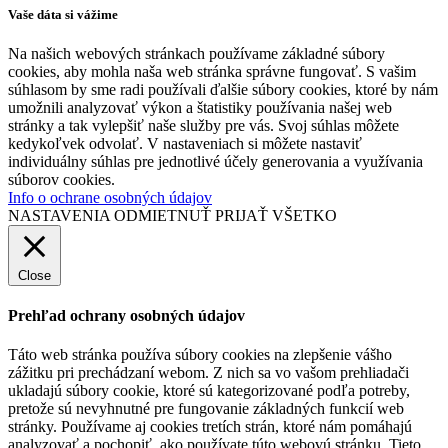
Vaše dáta si vážime
Na našich webových stránkach používame základné súbory
cookies, aby mohla naša web stránka správne fungovať. S vašim
súhlasom by sme radi používali ďalšie súbory cookies, ktoré by nám
umožnili analyzovať výkon a štatistiky používania našej web
stránky a tak vylepšiť naše služby pre vás. Svoj súhlas môžete
kedykoľvek odvolať. V nastaveniach si môžete nastaviť
individuálny súhlas pre jednotlivé účely generovania a využívania
súborov cookies.
Info o ochrane osobných údajov
NASTAVENIA
ODMIETNUŤ
PRIJAŤ VŠETKO
Close
Prehľad ochrany osobných údajov
Táto web stránka používa súbory cookies na zlepšenie vášho
zážitku pri prechádzaní webom. Z nich sa vo vašom prehliadači
ukladajú súbory cookie, ktoré sú kategorizované podľa potreby,
pretože sú nevyhnutné pre fungovanie základných funkcií web
stránky. Používame aj cookies tretích strán, ktoré nám pomáhajú
analyzovať a pochopiť, ako používate túto webovú stránku. Tieto