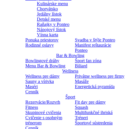
Kulinárske menu
Chorvátsko
Jedálny lístok
Detské menu
Raňajky v Ponteo
Nápojový lístok
Vínna karta
Ponuka priestorov
Svadba v štýle Ponteo
Rodinné oslavy
Manifest reštaurácie
Ponteo
Bar & Bowling
Bowlingové dráhy
Šport fan zóna
Menu Bar & Bowling
Biliard
Wellness
Wellness pre dámy
Privátne wellness pre firmy
Sauny a vírivka
Masáže
Maséri
Energetická pyramída
Cenník
Šport
Rezervácie/Rozvrh
Fit day pre dámy
Fitness
Squash
Skupinové cvičenia
Multifunkčné ihriská
Cvičenie s osobným
Tréneri
trénerom
Športové sústredenia
Cenník