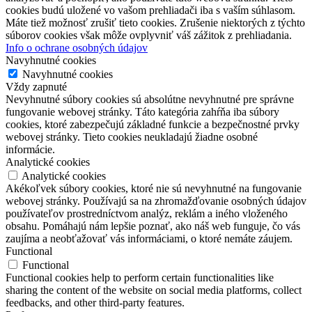
cookies budú uložené vo vašom prehliadači iba s vaším súhlasom.
Máte tiež možnosť zrušiť tieto cookies. Zrušenie niektorých z týchto
súborov cookies však môže ovplyvniť váš zážitok z prehliadania.
Info o ochrane osobných údajov
Navyhnutné cookies
Navyhnutné cookies
Vždy zapnuté
Nevyhnutné súbory cookies sú absolútne nevyhnutné pre správne
fungovanie webovej stránky. Táto kategória zahŕňa iba súbory
cookies, ktoré zabezpečujú základné funkcie a bezpečnostné prvky
webovej stránky. Tieto cookies neukladajú žiadne osobné
informácie.
Analytické cookies
Analytické cookies
Akékoľvek súbory cookies, ktoré nie sú nevyhnutné na fungovanie
webovej stránky. Používajú sa na zhromažďovanie osobných údajov
používateľov prostredníctvom analýz, reklám a iného vloženého
obsahu. Pomáhajú nám lepšie poznať, ako náš web funguje, čo vás
zaujíma a neobťažovať vás informáciami, o ktoré nemáte záujem.
Functional
Functional
Functional cookies help to perform certain functionalities like
sharing the content of the website on social media platforms, collect
feedbacks, and other third-party features.