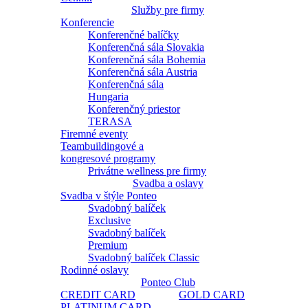
Služby pre firmy
Konferencie
Konferenčné balíčky
Konferenčná sála Slovakia
Konferenčná sála Bohemia
Konferenčná sála Austria
Konferenčná sála
Hungaria
Konferenčný priestor
TERASA
Firemné eventy
Teambuildingové a
kongresové programy
Privátne wellness pre firmy
Svadba a oslavy
Svadba v štýle Ponteo
Svadobný balíček
Exclusive
Svadobný balíček
Premium
Svadobný balíček Classic
Rodinné oslavy
Ponteo Club
CREDIT CARD
GOLD CARD
PLATINUM CARD