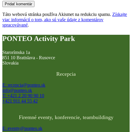
Táto webová stránka používa Akismet na redukciu spamu.
Získajte
viac informácií o tom, ako sú vaše údaje z komentárov
spracovávané
.
PONTEO Activity Park
Starorímska 1a
851 10 Bratislava - Rusovce
Slovakia
Recepcia
E: recepcia@ponteo.sk
info@ponteo.sk
T: +421 2 20 90 90 10
+421 911 44 55 42
Firemné eventy, konferencie, teambuildingy
E: eventy@ponteo.sk