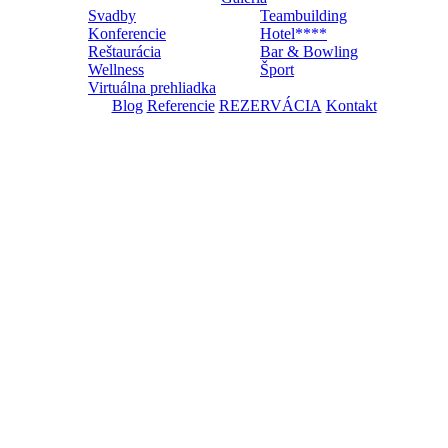
Svadby
Teambuilding
Konferencie
Hotel****
Reštaurácia
Bar & Bowling
Wellness
Šport
Virtuálna prehliadka
Blog
Referencie
REZERVÁCIA
Kontakt