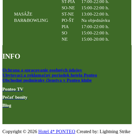
ST-PIA
17:00-22:00 h.
SO-NE
15:00-22:00 h.
MASÁŽE
ST-NE
13:00-22:00 h.
BAR&BOWLING
PO-ŠT
Na objednávku
PIA
17:00-22:00 h.
SO
15:00-22:00 h.
NE
15:00-20:00 h.
INFO
Ochrana a spracovanie osobných údajov
Ubytovací a reklamačný poriadok hotela Ponteo
Obchodné podmienky členstva v Ponteo klube
Ponteo TV
Pečať bonity
Blog
Copyright © 2026
Hotel 4* PONTEO
Created by: Lightning Strike