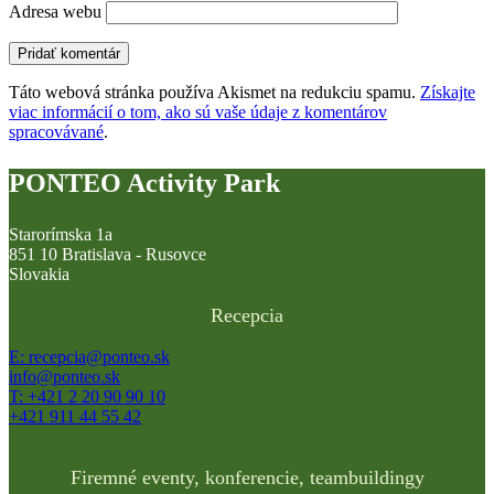
Adresa webu
Táto webová stránka používa Akismet na redukciu spamu.
Získajte
viac informácií o tom, ako sú vaše údaje z komentárov
spracovávané
.
PONTEO Activity Park
Starorímska 1a
851 10 Bratislava - Rusovce
Slovakia
Recepcia
E: recepcia@ponteo.sk
info@ponteo.sk
T: +421 2 20 90 90 10
+421 911 44 55 42
Firemné eventy, konferencie, teambuildingy