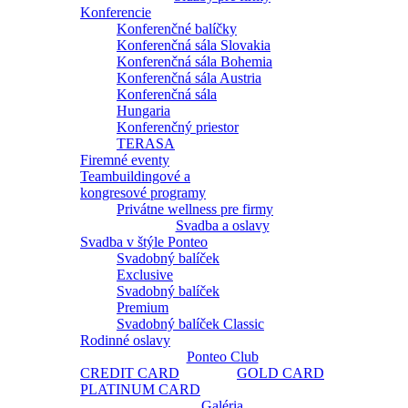
Konferencie
Konferenčné balíčky
Konferenčná sála Slovakia
Konferenčná sála Bohemia
Konferenčná sála Austria
Konferenčná sála
Hungaria
Konferenčný priestor
TERASA
Firemné eventy
Teambuildingové a
kongresové programy
Privátne wellness pre firmy
Svadba a oslavy
Svadba v štýle Ponteo
Svadobný balíček
Exclusive
Svadobný balíček
Premium
Svadobný balíček Classic
Rodinné oslavy
Ponteo Club
CREDIT CARD
GOLD CARD
PLATINUM CARD
Galéria