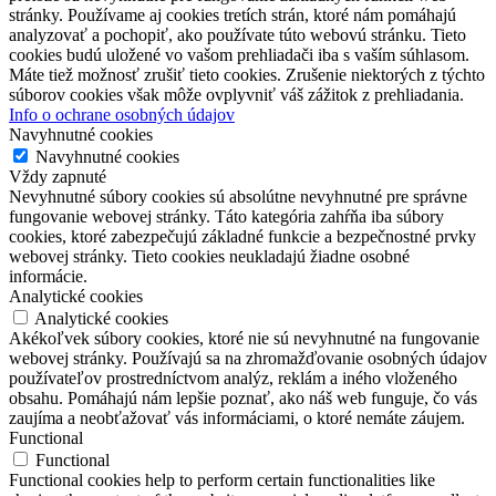
stránky. Používame aj cookies tretích strán, ktoré nám pomáhajú
analyzovať a pochopiť, ako používate túto webovú stránku. Tieto
cookies budú uložené vo vašom prehliadači iba s vaším súhlasom.
Máte tiež možnosť zrušiť tieto cookies. Zrušenie niektorých z týchto
súborov cookies však môže ovplyvniť váš zážitok z prehliadania.
Info o ochrane osobných údajov
Navyhnutné cookies
Navyhnutné cookies
Vždy zapnuté
Nevyhnutné súbory cookies sú absolútne nevyhnutné pre správne
fungovanie webovej stránky. Táto kategória zahŕňa iba súbory
cookies, ktoré zabezpečujú základné funkcie a bezpečnostné prvky
webovej stránky. Tieto cookies neukladajú žiadne osobné
informácie.
Analytické cookies
Analytické cookies
Akékoľvek súbory cookies, ktoré nie sú nevyhnutné na fungovanie
webovej stránky. Používajú sa na zhromažďovanie osobných údajov
používateľov prostredníctvom analýz, reklám a iného vloženého
obsahu. Pomáhajú nám lepšie poznať, ako náš web funguje, čo vás
zaujíma a neobťažovať vás informáciami, o ktoré nemáte záujem.
Functional
Functional
Functional cookies help to perform certain functionalities like