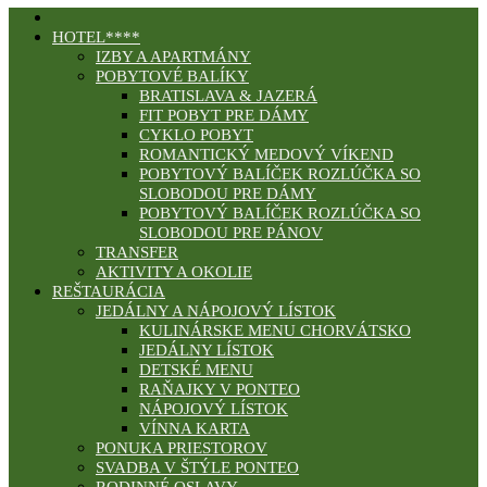
HOTEL****
IZBY A APARTMÁNY
POBYTOVÉ BALÍKY
BRATISLAVA & JAZERÁ
FIT POBYT PRE DÁMY
CYKLO POBYT
ROMANTICKÝ MEDOVÝ VÍKEND
POBYTOVÝ BALÍČEK ROZLÚČKA SO
SLOBODOU PRE DÁMY
POBYTOVÝ BALÍČEK ROZLÚČKA SO
SLOBODOU PRE PÁNOV
TRANSFER
AKTIVITY A OKOLIE
REŠTAURÁCIA
JEDÁLNY A NÁPOJOVÝ LÍSTOK
KULINÁRSKE MENU CHORVÁTSKO
JEDÁLNY LÍSTOK
DETSKÉ MENU
RAŇAJKY V PONTEO
NÁPOJOVÝ LÍSTOK
VÍNNA KARTA
PONUKA PRIESTOROV
SVADBA V ŠTÝLE PONTEO
RODINNÉ OSLAVY