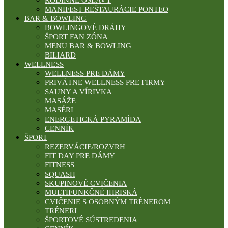
MANIFEST REŠTAURÁCIE PONTEO
BAR & BOWLING
BOWLINGOVÉ DRÁHY
ŠPORT FAN ZÓNA
MENU BAR & BOWLING
BILIARD
WELLNESS
WELLNESS PRE DÁMY
PRIVÁTNE WELLNESS PRE FIRMY
SAUNY A VÍRIVKA
MASÁŽE
MASÉRI
ENERGETICKÁ PYRAMÍDA
CENNÍK
ŠPORT
REZERVÁCIE/ROZVRH
FIT DAY PRE DÁMY
FITNESS
SQUASH
SKUPINOVÉ CVIČENIA
MULTIFUNKČNÉ IHRISKÁ
CVIČENIE S OSOBNÝM TRÉNEROM
TRÉNERI
ŠPORTOVÉ SÚSTREDENIA