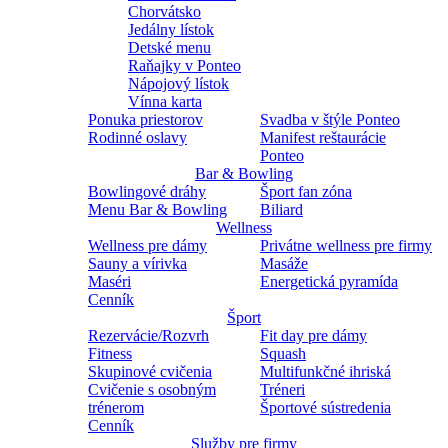
Chorvátsko
Jedálny lístok
Detské menu
Raňajky v Ponteo
Nápojový lístok
Vínna karta
Ponuka priestorov
Svadba v štýle Ponteo
Rodinné oslavy
Manifest reštaurácie
Ponteo
Bar & Bowling
Bowlingové dráhy
Šport fan zóna
Menu Bar & Bowling
Biliard
Wellness
Wellness pre dámy
Privátne wellness pre firmy
Sauny a vírivka
Masáže
Maséri
Energetická pyramída
Cenník
Šport
Rezervácie/Rozvrh
Fit day pre dámy
Fitness
Squash
Skupinové cvičenia
Multifunkčné ihriská
Cvičenie s osobným
Tréneri
trénerom
Športové sústredenia
Cenník
Služby pre firmy