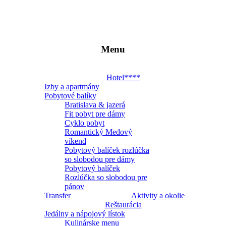
Menu
Hotel
4*
Hotel****
Izby a apartmány
PONTEO
Pobytové balíky
Bratislava & jazerá
Fit pobyt pre dámy
Miesto,
Cyklo pobyt
ktoré
Romantický Medový
vám
víkend
zostane
Pobytový balíček rozlúčka
v
so slobodou pre dámy
srdci
Pobytový balíček
Rozlúčka so slobodou pre
pánov
Transfer
Aktivity a okolie
Reštaurácia
Jedálny a nápojový lístok
Kulinárske menu