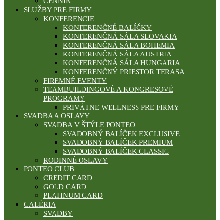
CENNÍK
SLUŽBY PRE FIRMY
KONFERENCIE
KONFERENČNÉ BALÍČKY
KONFERENČNÁ SÁLA SLOVAKIA
KONFERENČNÁ SÁLA BOHEMIA
KONFERENČNÁ SÁLA AUSTRIA
KONFERENČNÁ SÁLA HUNGARIA
KONFERENČNÝ PRIESTOR TERASA
FIREMNÉ EVENTY
TEAMBUILDINGOVÉ A KONGRESOVÉ
PROGRAMY
PRIVÁTNE WELLNESS PRE FIRMY
SVADBA A OSLAVY
SVADBA V ŠTÝLE PONTEO
SVADOBNÝ BALÍČEK EXCLUSIVE
SVADOBNÝ BALÍČEK PREMIUM
SVADOBNÝ BALÍČEK CLASSIC
RODINNÉ OSLAVY
PONTEO CLUB
CREDIT CARD
GOLD CARD
PLATINUM CARD
GALÉRIA
SVADBY