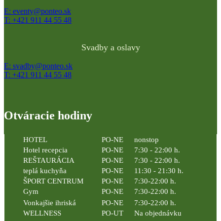
E: eventy@ponteo.sk
T: +421 911 44 55 48
Svadby a oslavy
E: svadby@ponteo.sk
T: +421 911 44 55 48
Otváracie hodiny
HOTEL
PO-NE
nonstop
Hotel recepcia
PO-NE
7:30 - 22:00 h.
REŠTAURÁCIA
PO-NE
7:30 - 22:00 h.
teplá kuchyňa
PO-NE
11:30 - 21:30 h.
ŠPORT CENTRUM
PO-NE
7:30-22:00 h.
Gym
PO-NE
7:30-22:00 h.
Vonkajšie ihriská
PO-NE
7:30-22:00 h.
WELLNESS
PO-UT
Na objednávku