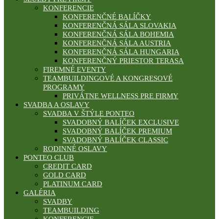
KONFERENCIE
KONFERENČNÉ BALÍČKY
KONFERENČNÁ SÁLA SLOVAKIA
KONFERENČNÁ SÁLA BOHEMIA
KONFERENČNÁ SÁLA AUSTRIA
KONFERENČNÁ SÁLA HUNGARIA
KONFERENČNÝ PRIESTOR TERASA
FIREMNÉ EVENTY
TEAMBUILDINGOVÉ A KONGRESOVÉ
PROGRAMY
PRIVÁTNE WELLNESS PRE FIRMY
SVADBA A OSLAVY
SVADBA V ŠTÝLE PONTEO
SVADOBNÝ BALÍČEK EXCLUSIVE
SVADOBNÝ BALÍČEK PREMIUM
SVADOBNÝ BALÍČEK CLASSIC
RODINNÉ OSLAVY
PONTEO CLUB
CREDIT CARD
GOLD CARD
PLATINUM CARD
GALÉRIA
SVADBY
TEAMBUILDING