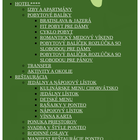
HOTEL****
IZBY A APARTMÁNY
POBYTOVÉ BALÍKY
BRATISLAVA & JAZERÁ
FIT POBYT PRE DÁMY
CYKLO POBYT
ROMANTICKÝ MEDOVÝ VÍKEND
POBYTOVÝ BALÍČEK ROZLÚČKA SO
SLOBODOU PRE DÁMY
POBYTOVÝ BALÍČEK ROZLÚČKA SO
SLOBODOU PRE PÁNOV
TRANSFER
AKTIVITY A OKOLIE
REŠTAURÁCIA
JEDÁLNY A NÁPOJOVÝ LÍSTOK
KULINÁRSKE MENU CHORVÁTSKO
JEDÁLNY LÍSTOK
DETSKÉ MENU
RAŇAJKY V PONTEO
NÁPOJOVÝ LÍSTOK
VÍNNA KARTA
PONUKA PRIESTOROV
SVADBA V ŠTÝLE PONTEO
RODINNÉ OSLAVY
MANIFEST REŠTAURÁCIE PONTEO