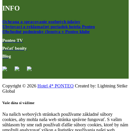
INFO
Ochrana a spracovanie osobných údajov
Ubytovací a reklamačný poriadok hotela Ponteo
Obchodné podmienky členstva v Ponteo klube
Ponteo TV
Pečať bonity
Blog
Copyright © 2026
Hotel 4* PONTEO
Created by: Lightning Strike
Global
Vaše dáta si vážime
Na našich webových stránkach používame základné súbory
cookies, aby mohla naša web stránka správne fungovať. S vašim
súhlasom by sme radi používali ďalšie súbory cookies, ktoré by nám
umožnili analyzovať výkon a štatistiky používania našej web