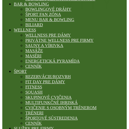
BAR & BOWLING
BOWLINGOVÉ DRÁHY
ŠPORT FAN ZÓNA
MENU BAR & BOWLING
BILIARD
WELLNESS
WELLNESS PRE DÁMY
PRIVÁTNE WELLNESS PRE FIRMY
SAUNY A VÍRIVKA
MASÁŽE
MASÉRI
ENERGETICKÁ PYRAMÍDA
CENNÍK
ŠPORT
REZERVÁCIE/ROZVRH
FIT DAY PRE DÁMY
FITNESS
SQUASH
SKUPINOVÉ CVIČENIA
MULTIFUNKČNÉ IHRISKÁ
CVIČENIE S OSOBNÝM TRÉNEROM
TRÉNERI
ŠPORTOVÉ SÚSTREDENIA
CENNÍK
SLUŽBY PRE FIRMY