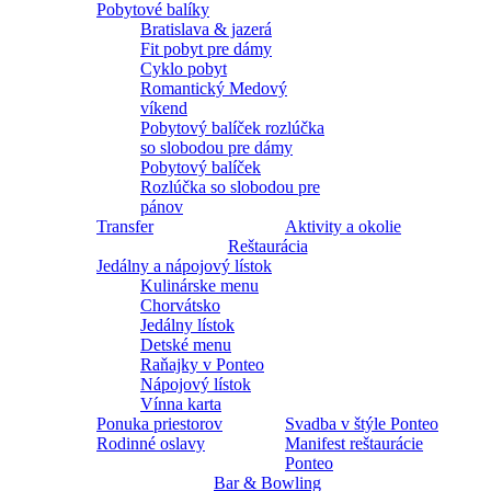
Pobytové balíky
Bratislava & jazerá
Fit pobyt pre dámy
Cyklo pobyt
Romantický Medový
víkend
Pobytový balíček rozlúčka
so slobodou pre dámy
Pobytový balíček
Rozlúčka so slobodou pre
pánov
Transfer
Aktivity a okolie
Reštaurácia
Jedálny a nápojový lístok
Kulinárske menu
Chorvátsko
Jedálny lístok
Detské menu
Raňajky v Ponteo
Nápojový lístok
Vínna karta
Ponuka priestorov
Svadba v štýle Ponteo
Rodinné oslavy
Manifest reštaurácie
Ponteo
Bar & Bowling