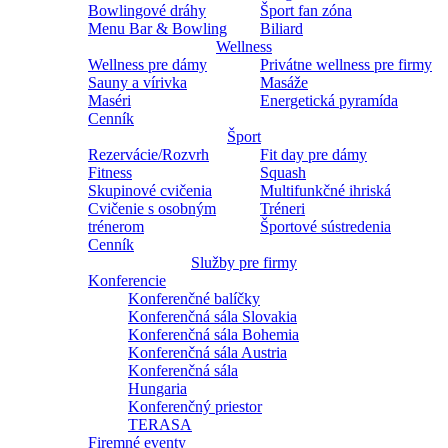
Bowlingové dráhy
Šport fan zóna
Menu Bar & Bowling
Biliard
Wellness
Wellness pre dámy
Privátne wellness pre firmy
Sauny a vírivka
Masáže
Maséri
Energetická pyramída
Cenník
Šport
Rezervácie/Rozvrh
Fit day pre dámy
Fitness
Squash
Skupinové cvičenia
Multifunkčné ihriská
Cvičenie s osobným
Tréneri
trénerom
Športové sústredenia
Cenník
Služby pre firmy
Konferencie
Konferenčné balíčky
Konferenčná sála Slovakia
Konferenčná sála Bohemia
Konferenčná sála Austria
Konferenčná sála
Hungaria
Konferenčný priestor
TERASA
Firemné eventy