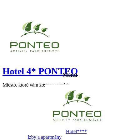
Hotel 4* PONTEO
Menu
Miesto, ktoré vám zostane v srdci
Hotel****
Izby a apartmány