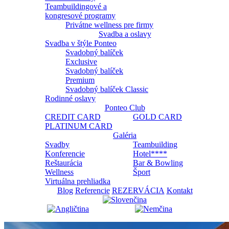
Teambuildingové a
kongresové programy
Privátne wellness pre firmy
Svadba a oslavy
Svadba v štýle Ponteo
Svadobný balíček
Exclusive
Svadobný balíček
Premium
Svadobný balíček Classic
Rodinné oslavy
Ponteo Club
CREDIT CARD
GOLD CARD
PLATINUM CARD
Galéria
Svadby
Teambuilding
Konferencie
Hotel****
Reštaurácia
Bar & Bowling
Wellness
Šport
Virtuálna prehliadka
Blog
Referencie
REZERVÁCIA
Kontakt