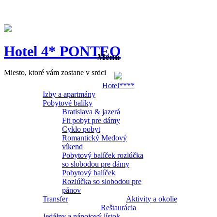
Hotel 4* PONTEO
Menu
Miesto, ktoré vám zostane v srdci
Hotel****
Izby a apartmány
Pobytové balíky
Bratislava & jazerá
Fit pobyt pre dámy
Cyklo pobyt
Romantický Medový
víkend
Pobytový balíček rozlúčka
so slobodou pre dámy
Pobytový balíček
Rozlúčka so slobodou pre
pánov
Transfer
Aktivity a okolie
Reštaurácia
Jedálny a nápojový lístok