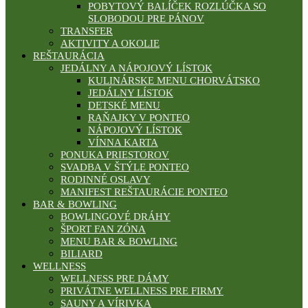
POBYTOVÝ BALÍČEK ROZLÚČKA SO
SLOBODOU PRE PÁNOV
TRANSFER
AKTIVITY A OKOLIE
REŠTAURÁCIA
JEDÁLNY A NÁPOJOVÝ LÍSTOK
KULINÁRSKE MENU CHORVÁTSKO
JEDÁLNY LÍSTOK
DETSKÉ MENU
RAŇAJKY V PONTEO
NÁPOJOVÝ LÍSTOK
VÍNNA KARTA
PONUKA PRIESTOROV
SVADBA V ŠTÝLE PONTEO
RODINNÉ OSLAVY
MANIFEST REŠTAURÁCIE PONTEO
BAR & BOWLING
BOWLINGOVÉ DRÁHY
ŠPORT FAN ZÓNA
MENU BAR & BOWLING
BILIARD
WELLNESS
WELLNESS PRE DÁMY
PRIVÁTNE WELLNESS PRE FIRMY
SAUNY A VÍRIVKA