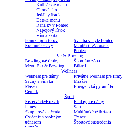
Kulinárske menu
Chorvátsko
Jedálny lístok
Detské menu
Raňajky v Ponteo
Nápojový lístok
Vínna karta
Ponuka priestorov
Svadba v štýle Ponteo
Rodinné oslavy
Manifest reštaurácie
Ponteo
Bar & Bowling
Bowlingové dráhy
Šport fan zóna
Menu Bar & Bowling
Biliard
Wellness
Wellness pre dámy
Privátne wellness pre firmy
Sauny a vírivka
Masáže
Maséri
Energetická pyramída
Cenník
Šport
Rezervácie/Rozvrh
Fit day pre dámy
Fitness
Squash
Skupinové cvičenia
Multifunkčné ihriská
Cvičenie s osobným
Tréneri
trénerom
Športové sústredenia