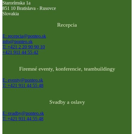
Starorímska 1a
851 10 Bratislava - Rusovce
Slovakia
Recepcia
E: recepcia@ponteo.sk
info@ponteo.sk
T: +421 2 20 90 90 10
+421 911 44 55 42
Firemné eventy, konferencie, teambuildingy
E: eventy@ponteo.sk
T: +421 911 44 55 48
Svadby a oslavy
E: svadby@ponteo.sk
T: +421 911 44 55 48