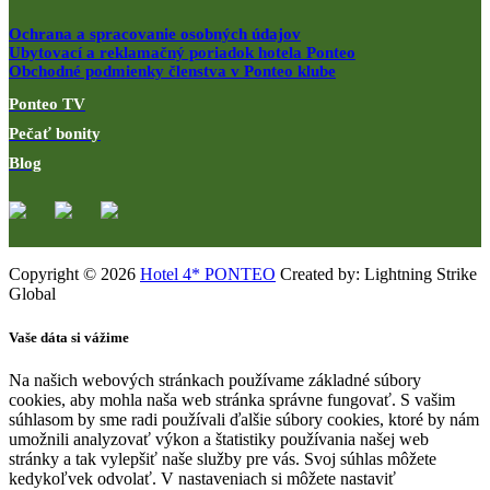
Ochrana a spracovanie osobných údajov
Ubytovací a reklamačný poriadok hotela Ponteo
Obchodné podmienky členstva v Ponteo klube
Ponteo TV
Pečať bonity
Blog
Copyright © 2026
Hotel 4* PONTEO
Created by: Lightning Strike
Global
Vaše dáta si vážime
Na našich webových stránkach používame základné súbory
cookies, aby mohla naša web stránka správne fungovať. S vašim
súhlasom by sme radi používali ďalšie súbory cookies, ktoré by nám
umožnili analyzovať výkon a štatistiky používania našej web
stránky a tak vylepšiť naše služby pre vás. Svoj súhlas môžete
kedykoľvek odvolať. V nastaveniach si môžete nastaviť