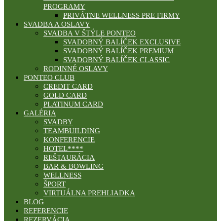
PROGRAMY
PRIVÁTNE WELLNESS PRE FIRMY
SVADBA A OSLAVY
SVADBA V ŠTÝLE PONTEO
SVADOBNÝ BALÍČEK EXCLUSIVE
SVADOBNÝ BALÍČEK PREMIUM
SVADOBNÝ BALÍČEK CLASSIC
RODINNÉ OSLAVY
PONTEO CLUB
CREDIT CARD
GOLD CARD
PLATINUM CARD
GALÉRIA
SVADBY
TEAMBUILDING
KONFERENCIE
HOTEL****
REŠTAURÁCIA
BAR & BOWLING
WELLNESS
ŠPORT
VIRTUÁLNA PREHLIADKA
BLOG
REFERENCIE
REZERVÁCIA