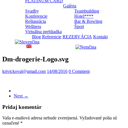
PLATINUM CARD
Galéria
Svadby
Teambuilding
Konferencie
Hotel****
Reštaurácia
Bar & Bowling
Wellness
Šport
Virtuálna prehliadka
Blog
Referencie
REZERVÁCIA
Kontakt
Dm-drogerie-Logo.svg
krivickoval@gmail.com
14/08/2016
0 Comment
Next →
Pridaj komentár
Vaša e-mailová adresa nebude zverejnená.
Vyžadované polia sú
označené
*