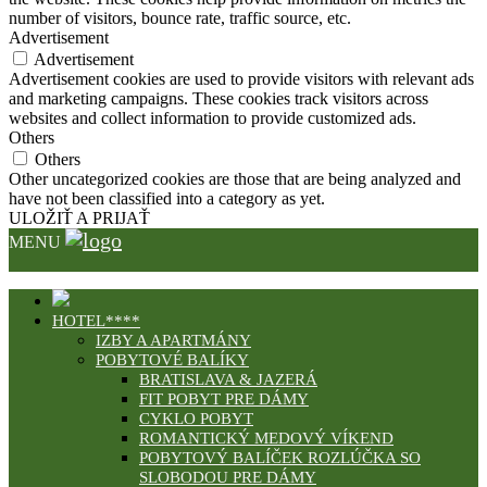
number of visitors, bounce rate, traffic source, etc.
Advertisement
Advertisement
Advertisement cookies are used to provide visitors with relevant ads
and marketing campaigns. These cookies track visitors across
websites and collect information to provide customized ads.
Others
Others
Other uncategorized cookies are those that are being analyzed and
have not been classified into a category as yet.
ULOŽIŤ A PRIJAŤ
MENU
HOTEL****
IZBY A APARTMÁNY
POBYTOVÉ BALÍKY
BRATISLAVA & JAZERÁ
FIT POBYT PRE DÁMY
CYKLO POBYT
ROMANTICKÝ MEDOVÝ VÍKEND
POBYTOVÝ BALÍČEK ROZLÚČKA SO
SLOBODOU PRE DÁMY