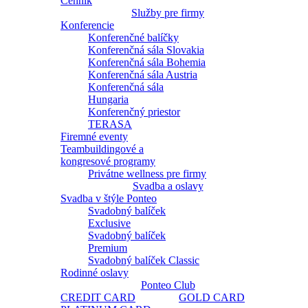
Cenník
Služby pre firmy
Konferencie
Konferenčné balíčky
Konferenčná sála Slovakia
Konferenčná sála Bohemia
Konferenčná sála Austria
Konferenčná sála
Hungaria
Konferenčný priestor
TERASA
Firemné eventy
Teambuildingové a
kongresové programy
Privátne wellness pre firmy
Svadba a oslavy
Svadba v štýle Ponteo
Svadobný balíček
Exclusive
Svadobný balíček
Premium
Svadobný balíček Classic
Rodinné oslavy
Ponteo Club
CREDIT CARD
GOLD CARD