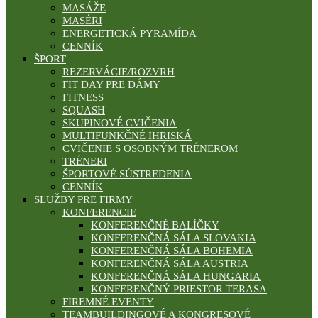
MASÁŽE
MASÉRI
ENERGETICKÁ PYRAMÍDA
CENNÍK
ŠPORT
REZERVÁCIE/ROZVRH
FIT DAY PRE DÁMY
FITNESS
SQUASH
SKUPINOVÉ CVIČENIA
MULTIFUNKČNÉ IHRISKÁ
CVIČENIE S OSOBNÝM TRÉNEROM
TRÉNERI
ŠPORTOVÉ SÚSTREDENIA
CENNÍK
SLUŽBY PRE FIRMY
KONFERENCIE
KONFERENČNÉ BALÍČKY
KONFERENČNÁ SÁLA SLOVAKIA
KONFERENČNÁ SÁLA BOHEMIA
KONFERENČNÁ SÁLA AUSTRIA
KONFERENČNÁ SÁLA HUNGARIA
KONFERENČNÝ PRIESTOR TERASA
FIREMNÉ EVENTY
TEAMBUILDINGOVÉ A KONGRESOVÉ