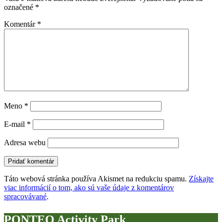
označené
*
Komentár
*
Meno
*
E-mail
*
Adresa webu
Táto webová stránka používa Akismet na redukciu spamu.
Získajte
viac informácií o tom, ako sú vaše údaje z komentárov
spracovávané
.
PONTEO Activity Park