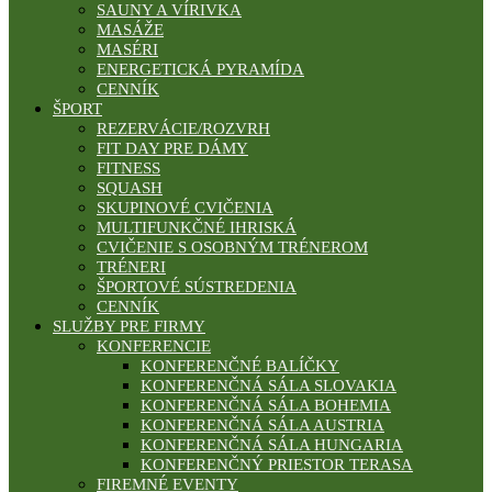
SAUNY A VÍRIVKA
MASÁŽE
MASÉRI
ENERGETICKÁ PYRAMÍDA
CENNÍK
ŠPORT
REZERVÁCIE/ROZVRH
FIT DAY PRE DÁMY
FITNESS
SQUASH
SKUPINOVÉ CVIČENIA
MULTIFUNKČNÉ IHRISKÁ
CVIČENIE S OSOBNÝM TRÉNEROM
TRÉNERI
ŠPORTOVÉ SÚSTREDENIA
CENNÍK
SLUŽBY PRE FIRMY
KONFERENCIE
KONFERENČNÉ BALÍČKY
KONFERENČNÁ SÁLA SLOVAKIA
KONFERENČNÁ SÁLA BOHEMIA
KONFERENČNÁ SÁLA AUSTRIA
KONFERENČNÁ SÁLA HUNGARIA
KONFERENČNÝ PRIESTOR TERASA
FIREMNÉ EVENTY