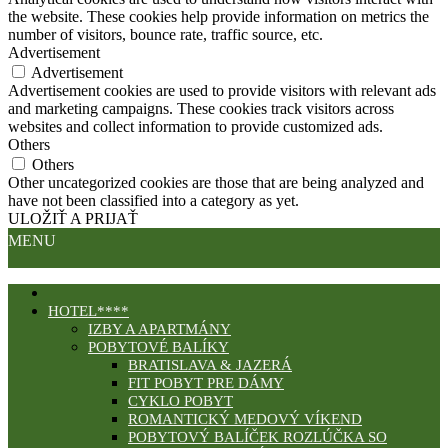
the website. These cookies help provide information on metrics the
number of visitors, bounce rate, traffic source, etc.
Advertisement
Advertisement
Advertisement cookies are used to provide visitors with relevant ads
and marketing campaigns. These cookies track visitors across
websites and collect information to provide customized ads.
Others
Others
Other uncategorized cookies are those that are being analyzed and
have not been classified into a category as yet.
ULOŽIŤ A PRIJAŤ
MENU
HOTEL****
IZBY A APARTMÁNY
POBYTOVÉ BALÍKY
BRATISLAVA & JAZERÁ
FIT POBYT PRE DÁMY
CYKLO POBYT
ROMANTICKÝ MEDOVÝ VÍKEND
POBYTOVÝ BALÍČEK ROZLÚČKA SO