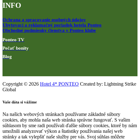
INFO
Ochrana a spracovanie osobných údajov
Ubytovací a reklamačný poriadok hotela Ponteo
Obchodné podmienky členstva v Ponteo klube
Ponteo TV
Pečať bonity
Blog
Copyright © 2026
Hotel 4* PONTEO
Created by: Lightning Strike
Global
Vaše dáta si vážime
Na našich webových stránkach používame základné súbory
cookies, aby mohla naša web stránka správne fungovať. S vašim
súhlasom by sme radi používali ďalšie súbory cookies, ktoré by nám
umožnili analyzovať výkon a štatistiky používania našej web
stránky a tak vylepšiť naše služby pre vás. Svoj súhlas môžete