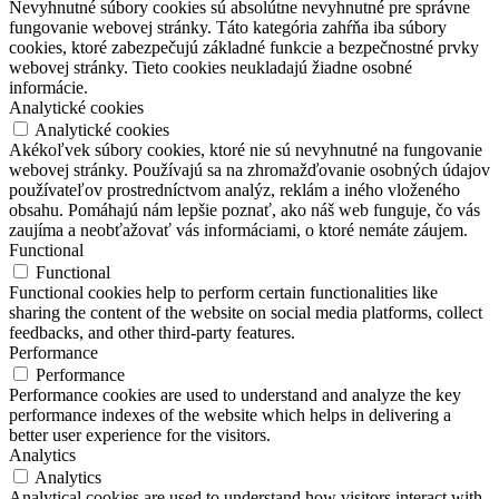
Nevyhnutné súbory cookies sú absolútne nevyhnutné pre správne
fungovanie webovej stránky. Táto kategória zahŕňa iba súbory
cookies, ktoré zabezpečujú základné funkcie a bezpečnostné prvky
webovej stránky. Tieto cookies neukladajú žiadne osobné
informácie.
Analytické cookies
Analytické cookies
Akékoľvek súbory cookies, ktoré nie sú nevyhnutné na fungovanie
webovej stránky. Používajú sa na zhromažďovanie osobných údajov
používateľov prostredníctvom analýz, reklám a iného vloženého
obsahu. Pomáhajú nám lepšie poznať, ako náš web funguje, čo vás
zaujíma a neobťažovať vás informáciami, o ktoré nemáte záujem.
Functional
Functional
Functional cookies help to perform certain functionalities like
sharing the content of the website on social media platforms, collect
feedbacks, and other third-party features.
Performance
Performance
Performance cookies are used to understand and analyze the key
performance indexes of the website which helps in delivering a
better user experience for the visitors.
Analytics
Analytics
Analytical cookies are used to understand how visitors interact with