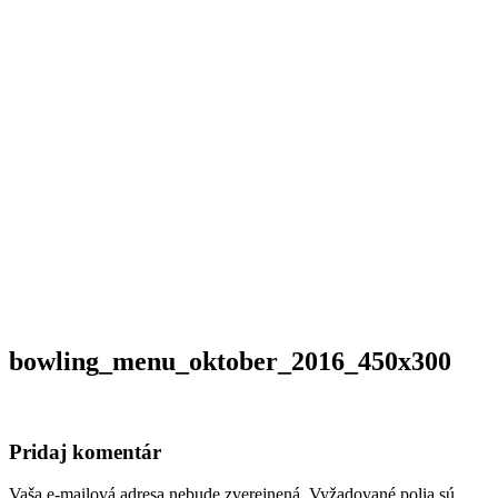
bowling_menu_oktober_2016_450x300
Pridaj komentár
Vaša e-mailová adresa nebude zverejnená.
Vyžadované polia sú