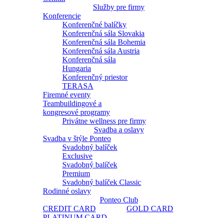
Služby pre firmy
Konferencie
Konferenčné balíčky
Konferenčná sála Slovakia
Konferenčná sála Bohemia
Konferenčná sála Austria
Konferenčná sála
Hungaria
Konferenčný priestor
TERASA
Firemné eventy
Teambuildingové a
kongresové programy
Privátne wellness pre firmy
Svadba a oslavy
Svadba v štýle Ponteo
Svadobný balíček
Exclusive
Svadobný balíček
Premium
Svadobný balíček Classic
Rodinné oslavy
Ponteo Club
CREDIT CARD
GOLD CARD
PLATINUM CARD