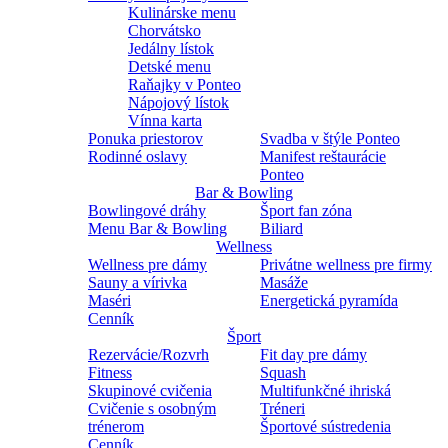
Kulinárske menu
Chorvátsko
Jedálny lístok
Detské menu
Raňajky v Ponteo
Nápojový lístok
Vínna karta
Ponuka priestorov
Svadba v štýle Ponteo
Rodinné oslavy
Manifest reštaurácie
Ponteo
Bar & Bowling
Bowlingové dráhy
Šport fan zóna
Menu Bar & Bowling
Biliard
Wellness
Wellness pre dámy
Privátne wellness pre firmy
Sauny a vírivka
Masáže
Maséri
Energetická pyramída
Cenník
Šport
Rezervácie/Rozvrh
Fit day pre dámy
Fitness
Squash
Skupinové cvičenia
Multifunkčné ihriská
Cvičenie s osobným
Tréneri
trénerom
Športové sústredenia
Cenník