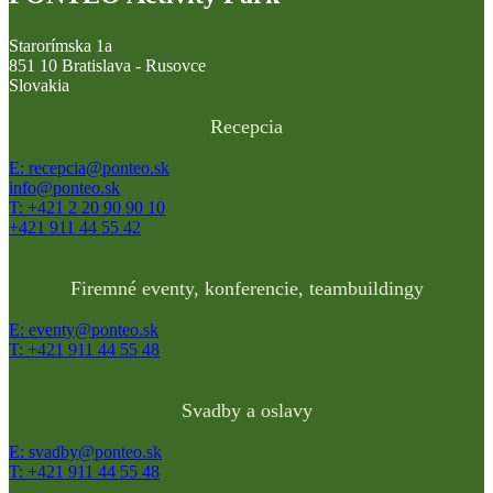
Starorímska 1a
851 10 Bratislava - Rusovce
Slovakia
Recepcia
E: recepcia@ponteo.sk
info@ponteo.sk
T: +421 2 20 90 90 10
+421 911 44 55 42
Firemné eventy, konferencie, teambuildingy
E: eventy@ponteo.sk
T: +421 911 44 55 48
Svadby a oslavy
E: svadby@ponteo.sk
T: +421 911 44 55 48