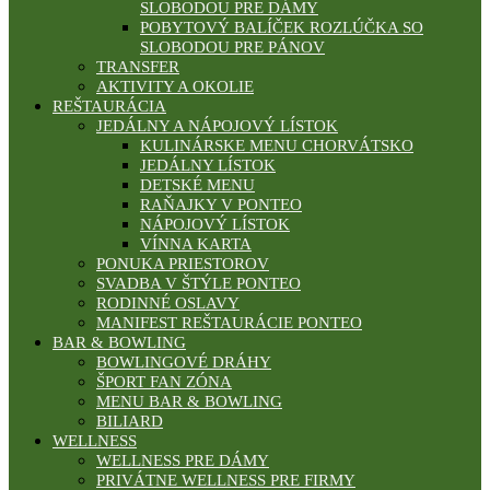
SLOBODOU PRE DÁMY
POBYTOVÝ BALÍČEK ROZLÚČKA SO
SLOBODOU PRE PÁNOV
TRANSFER
AKTIVITY A OKOLIE
REŠTAURÁCIA
JEDÁLNY A NÁPOJOVÝ LÍSTOK
KULINÁRSKE MENU CHORVÁTSKO
JEDÁLNY LÍSTOK
DETSKÉ MENU
RAŇAJKY V PONTEO
NÁPOJOVÝ LÍSTOK
VÍNNA KARTA
PONUKA PRIESTOROV
SVADBA V ŠTÝLE PONTEO
RODINNÉ OSLAVY
MANIFEST REŠTAURÁCIE PONTEO
BAR & BOWLING
BOWLINGOVÉ DRÁHY
ŠPORT FAN ZÓNA
MENU BAR & BOWLING
BILIARD
WELLNESS
WELLNESS PRE DÁMY
PRIVÁTNE WELLNESS PRE FIRMY