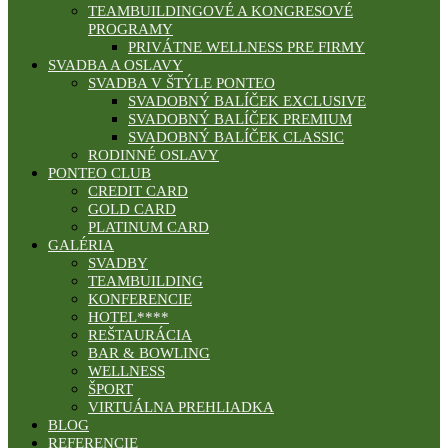
TEAMBUILDINGOVÉ A KONGRESOVÉ
PROGRAMY
PRIVÁTNE WELLNESS PRE FIRMY
SVADBA A OSLAVY
SVADBA V ŠTÝLE PONTEO
SVADOBNÝ BALÍČEK EXCLUSIVE
SVADOBNÝ BALÍČEK PREMIUM
SVADOBNÝ BALÍČEK CLASSIC
RODINNÉ OSLAVY
PONTEO CLUB
CREDIT CARD
GOLD CARD
PLATINUM CARD
GALÉRIA
SVADBY
TEAMBUILDING
KONFERENCIE
HOTEL****
REŠTAURÁCIA
BAR & BOWLING
WELLNESS
ŠPORT
VIRTUÁLNA PREHLIADKA
BLOG
REFERENCIE