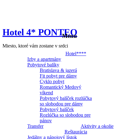
Hotel 4* PONTEO
Menu
Miesto, ktoré vám zostane v srdci
Hotel****
Izby a apartmány
Pobytové balíky
Bratislava & jazerá
Fit pobyt pre dámy
Cyklo pobyt
Romantický Medový
víkend
Pobytový balíček rozlúčka
so slobodou pre dámy
Pobytový balíček
Rozlúčka so slobodou pre
pánov
Transfer
Aktivity a okolie
Reštaurácia
Jedálny a nápojový lístok